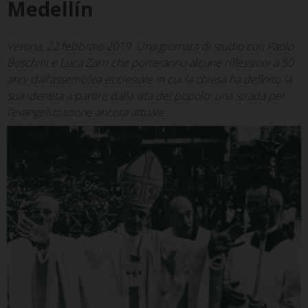
Medellín
Verona, 22 febbraio 2019. Una giornata di studio con Paolo
Boschini e Luca Zarri che porteranno alcune riflessioni a 50
anni dall’assemblea ecclesiale in cui la chiesa ha definito la
sua identità a partire dalla vita del popolo: una strada per
l’evangelizzazione ancora attuale.