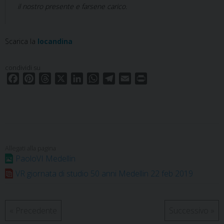
il nostro presente e farsene carico.
Scarica la
locandina
condividi su
F
P
T
X
L
W
T
E
P
a
i
h
i
h
e
m
r
c
n
r
n
a
l
a
i
e
t
e
k
t
e
i
n
b
e
a
e
s
g
l
t
o
r
d
d
A
r
o
e
s
I
p
a
PaoloVI Medellin
k
s
n
p
m
VR giornata di studio 50 anni Medellin 22 feb 2019
t
«
Precedente
Successivo
»