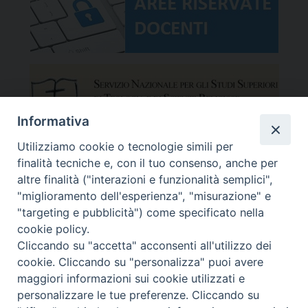
Informativa
Utilizziamo cookie o tecnologie simili per
finalità tecniche e, con il tuo consenso, anche per
altre finalità ("interazioni e funzionalità semplici",
"miglioramento dell'esperienza", "misurazione" e
"targeting e pubblicità") come specificato nella
cookie policy.
Cliccando su "accetta" acconsenti all'utilizzo dei
cookie. Cliccando su "personalizza" puoi avere
maggiori informazioni sui cookie utilizzati e
Facoltà Teologica del Triveneto
Copyright © Facoltà del Triveneto
personalizzare le tue preferenze. Cliccando su
Via del Seminario 7, 35122 Padova