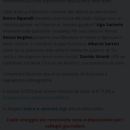
testimonianza come espressione della pratica della fede».
Oltre al
focus
, il fascicolo contiene altri articoli su diversi temi:
Enrico Riparelli
presenta una ricerca dal titolo
Dialogo inter- e
transdisciplinare nel Proemio di “Veritatis gaudium”
;
Ugo Sartorio
interviene sulla questione
Sinodalità. Per una chiesa in riforma
;
Renzo Beghini
propone una riflessione in merito a
Ripensare il
bene comune: il contributo di papa Francesco
;
Alberto Sartori
scrive su
La questione della verità in Nietzsche a partire da “Su
verità e menzogna in senso extra-morale”
;
Davide Girardi
offre un
contributo sul tema
Il futuro del Nord Est: una questione da porre
.
Completa il fascicolo una ricca selezione di recensioni e
segnalazioni bibliografiche.
Il volume 2/2019 può essere richiesto (al costo di € 17,00) a
studiapatavina.abbonamenti@fttr.it
In allegato
indice e
abstract
degli articoli della rivista.
Copie omaggio per recensione sono a disposizione per i
colleghi giornalisti.