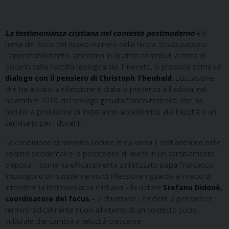
La testimonianza cristiana nel contesto postmoderno
è il
tema del
focus
del nuovo numero della rivista
Studia patavina
.
L’approfondimento, articolato in quattro contributi a firma di
docenti della Facoltà teologica del Triveneto, si propone come un
dialogo con il pensiero di Christoph Theobald
. L’occasione
che ha avviato la riflessione è stata la presenza a Padova, nel
novembre 2018, del teologo gesuita franco-tedesco, che ha
tenuto la prolusione di inizio anno accademico alla Facoltà e un
seminario per i docenti.
La condizione di minorità sociale in cui versa il cristianesimo nelle
società occidentali e la percezione di vivere in un cambiamento
d’epoca – come ha efficacemente sintetizzato papa Francesco –
impongono un supplemento di riflessione riguardo al modo di
intendere la testimonianza cristiana – fa notare
Stefano Didonè,
coordinatore del focus
– e chiamano i credenti a pensarsi in
termini radicalmente nuovi all’interno di un contesto socio-
culturale che cambia a velocità crescente.