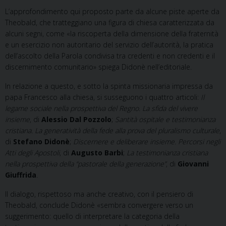
L’approfondimento qui proposto parte da alcune piste aperte da
Theobald, che tratteggiano una figura di chiesa caratterizzata da
alcuni segni, come «la riscoperta della dimensione della fraternità
e un esercizio non autoritario del servizio dell’autorità, la pratica
dell’ascolto della Parola condivisa tra credenti e non credenti e il
discernimento comunitario» spiega Didonè nell’editoriale.
In relazione a questo, e sotto la spinta missionaria impressa da
papa Francesco alla chiesa, si susseguono i quattro articoli:
Il
legame sociale nella prospettiva del Regno. La sfida del vivere
insieme
, di
Alessio Dal Pozzolo
;
Santità ospitale e testimonianza
cristiana. La generatività della fede alla prova del pluralismo culturale
,
di
Stefano Didonè
;
Discernere e deliberare insieme. Percorsi negli
Atti degli Apostoli
, di
Augusto Barbi
;
La testimonianza cristiana
nella prospettiva della “pastorale della generazione”
, di
Giovanni
Giuffrida
.
Il dialogo, rispettoso ma anche creativo, con il pensiero di
Theobald, conclude Didonè «sembra convergere verso un
suggerimento: quello di interpretare la categoria della