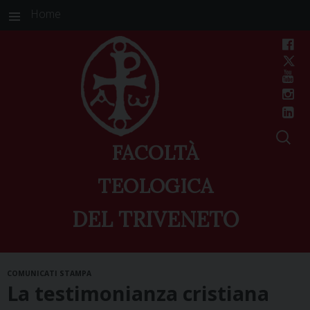
Home
FACOLTÀ
TEOLOGICA
DEL TRIVENETO
Skip
COMUNICATI STAMPA
to
La testimonianza cristiana
content