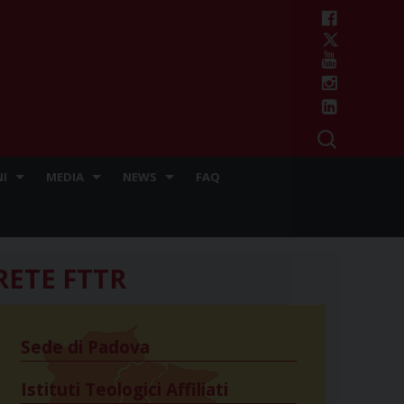
I
MEDIA
NEWS
FAQ
RETE FTTR
Sede di Padova
Istituti Teologici Affiliati