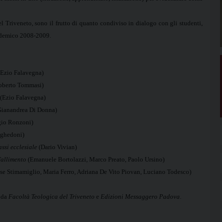
del Triveneto, sono il frutto di quanto condiviso in dialogo con gli studenti,
cademico 2008-2009.
Ezio Falavegna)
berto Tommasi)
(Ezio Falavegna)
ianandrea Di Donna)
gio Ronzoni)
eghedoni)
assi ecclesiale
(Dario Vivian)
fallimento
(Emanuele Bortolazzi, Marco Preato, Paolo Ursino)
e Stimamiglio, Maria Ferro, Adriana De Vito Piovan, Luciano Todesco)
o da
Facoltà Teologica del Triveneto
e
Edizioni Messaggero Padova
.