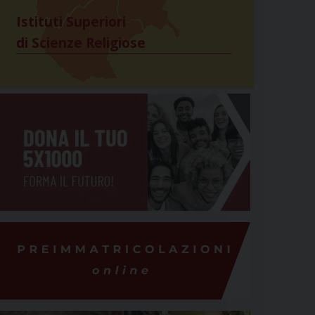
Istituti Superiori
di Scienze Religiose