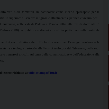
volto vari ruoli formativi, in particolare come vicario episcopale per la
stituto superiore di scienze religiose e attualmente è parroco e vicario per il
el Triveneto, nelle sedi di Padova e Verona. Oltre alla tesi di dottorato,
Il
Padova 2008), ha pubblicato diversi articoli, in particolare sulla pastorale
i anni è stato direttore dell’Ufficio diocesano per l’evangelizzazione e la
ntaria e teologia pastorale alla Facoltà teologica del Triveneto, nelle sedi
icato numerosi articoli, sul tema della comunicazione e dell’educazione alla
ica.
ò essere richiesta a:
ufficiostampa@fttr.it