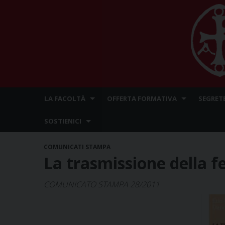
Skip
LA FACOLTÀ
OFFERTA FORMATIVA
SEGRET
to
content
SOSTIENICI
COMUNICATI STAMPA
La trasmissione della f
COMUNICATO STAMPA 28/2011