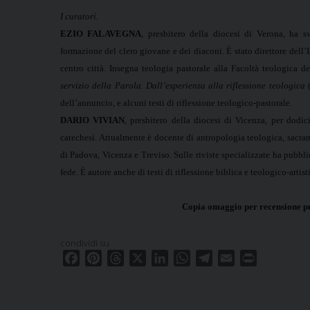
I curatori.
EZIO FALAVEGNA
, presbitero della diocesi di Verona, ha s
formazione del clero giovane e dei diaconi. È stato direttore dell’I
centro città. Insegna teologia pastorale alla Facoltà teologica d
servizio della Parola. Dall’esperienza alla riflessione teologica
(
dell’annuncio, e alcuni testi di riflessione teologico-pastorale.
DARIO VIVIAN
, presbitero della diocesi di Vicenza, per dodic
catechesi. Attualmente è docente di antropologia teologica, sacrame
di Padova, Vicenza e Treviso. Sulle riviste specializzate ha pubbl
fede. È autore anche di testi di riflessione biblica e teologico-artist
Copia omaggio per recensione pu
condividi su
F
P
T
X
L
W
T
E
P
a
i
h
i
h
e
m
r
c
n
r
n
a
l
a
i
e
t
e
k
t
e
i
n