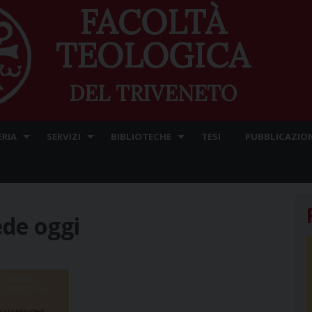
FACOLTÀ
TEOLOGICA
DEL TRIVENETO
ERIA
SERVIZI
BIBLIOTECHE
TESI
PUBBLICAZION
ede oggi