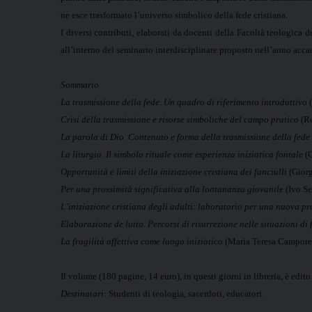
ne esce trasformato l’universo simbolico della fede cristiana.
I diversi contributi, elaborati da docenti della Facoltà teologica 
all’interno del seminario interdisciplinare proposto nell’anno ac
Sommario
La trasmissione della fede. Un quadro di riferimento introduttivo
(
Crisi della trasmissione e risorse simboliche del campo pratico
(Ro
La parola di Dio. Contenuto e forma della trasmissione della fede
La liturgia. Il simbolo rituale come esperienza iniziatica fontale
(G
Opportunità e limiti della iniziazione cristiana dei fanciulli
(Gior
Per una prossimità significativa alla lontananza giovanile
(Ivo S
L’iniziazione cristiana degli adulti: laboratorio per una nuova pr
Elaborazione de lutto. Percorsi di risurrezione nelle situazioni di 
La fragilità affettiva come luogo iniziatico
(Maria Teresa Campores
Il volume (180 pagine, 14 euro), in questi giorni in libreria, è edit
Destinatari
: Studenti di teologia, sacerdoti, educatori.