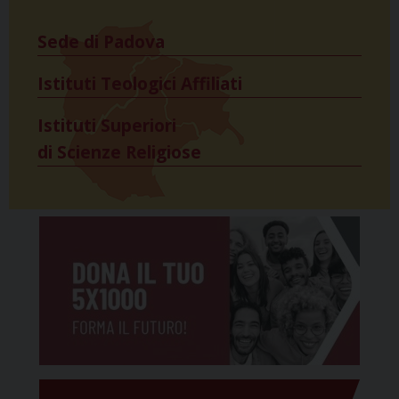
Sede di Padova
Istituti Teologici Affiliati
Istituti Superiori
di Scienze Religiose