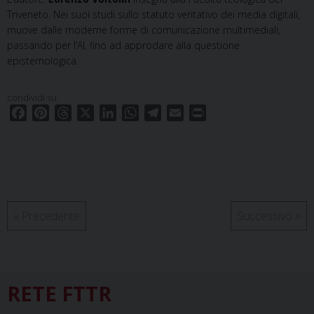
Triveneto. Nei suoi studi sullo statuto veritativo dei media digitali,
muove dalle moderne forme di comunicazione multimediali,
passando per l’AI, fino ad approdare alla questione
epistemologica.
condividi su
F
P
T
X
L
W
T
E
P
a
i
h
i
h
e
m
r
c
n
r
n
a
l
a
i
e
t
e
k
t
e
i
n
b
e
a
e
s
g
l
t
o
r
d
d
A
r
o
e
s
I
p
a
«
Precedente
Successivo
»
k
s
n
p
m
t
RETE FTTR