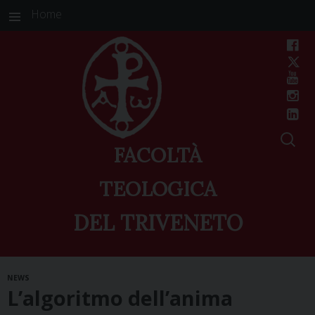
Home
FACOLTÀ
TEOLOGICA
DEL TRIVENETO
Skip
NEWS
to
L’algoritmo dell’anima
content