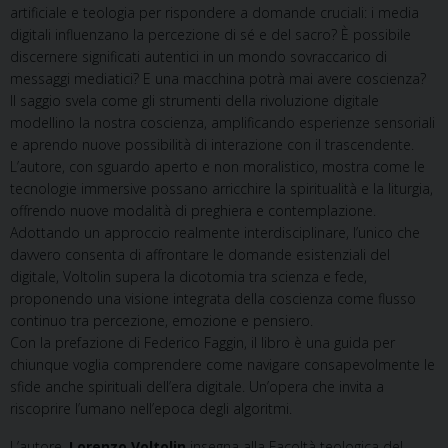
artificiale e teologia per rispondere a domande cruciali: i media
digitali influenzano la percezione di sé e del sacro? È possibile
discernere significati autentici in un mondo sovraccarico di
messaggi mediatici? E una macchina potrà mai avere coscienza?
Il saggio svela come gli strumenti della rivoluzione digitale
modellino la nostra coscienza, amplificando esperienze sensoriali
e aprendo nuove possibilità di interazione con il trascendente.
L’autore, con sguardo aperto e non moralistico, mostra come le
tecnologie immersive possano arricchire la spiritualità e la liturgia,
offrendo nuove modalità di preghiera e contemplazione.
Adottando un approccio realmente interdisciplinare, l’unico che
davvero consenta di affrontare le domande esistenziali del
digitale, Voltolin supera la dicotomia tra scienza e fede,
proponendo una visione integrata della coscienza come flusso
continuo tra percezione, emozione e pensiero.
Con la prefazione di Federico Faggin, il libro è una guida per
chiunque voglia comprendere come navigare consapevolmente le
sfide anche spirituali dell’era digitale. Un’opera che invita a
riscoprire l’umano nell’epoca degli algoritmi.
L’autore.
Lorenzo Voltolin
insegna alla Facoltà teologica del