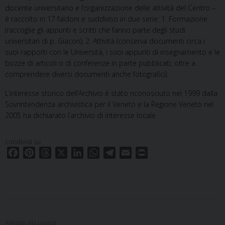
docente universitario e l’organizzazione delle attività del Centro –
è raccolto in 17 faldoni e suddiviso in due serie: 1. Formazione
(raccoglie gli appunti e scritti che fanno parte degli studi
universitari di p. Giacon); 2. Attività (conserva documenti circa i
suoi rapporti con le Università, i suoi appunti di insegnamento e le
bozze di articoli o di conferenze in parte pubblicati, oltre a
comprendere diversi documenti anche fotografici).
L’interesse storico dell’Archivio è stato riconosciuto nel 1999 dalla
Sovrintendenza archivistica per il Veneto e la Regione Veneto nel
2005 ha dichiarato l’archivio di interesse locale.
condividi su
F
P
T
X
L
W
T
E
P
a
i
h
i
h
e
m
r
c
n
r
n
a
l
a
i
e
t
e
k
t
e
i
n
b
e
a
e
s
g
l
t
o
r
d
d
A
r
o
e
s
I
p
a