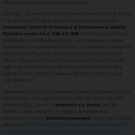
all’intensa attività culturale svolta dai gesuiti.
L’Archivio – 15 metri lineari di documenti, lettere, minute di articoli
e di conferenze in lingua inglese, francese, tedesca e latina –
testimonia l’attività di ricerca e di formazione in ambito
filosofico svolta fra il 1945 e il 1998
dal Centro studi filosofici
di Gallarate e animata dal gesuita p. Carlo Giacon assieme ad
alcuni professori universitari di filosofia di ispirazione cristiana che,
all’indomani della guerra, vollero contribuire alla ricostruzione
morale del paese e favorire la rinascita di un indirizzo cristiano
negli studi filosofici. Fra essi figurano i nomi di Felice Battaglia,
Augusto Guzzo, Umberto Padovani, Michele Federico Sciacca,
Luigi Stefanini.
L’inventariazione di tutto il materiale è stata completata fra il 2007
e il 2011 da p. Gian Luigi Brena (14.2.1940-26.7.2019), dal 1975
assistente di p. Giacon. Un’
intervista a p. Brena
, raccolta
mentre si stava lavorando al progetto di trasferimento
dell’Archivio, viene ora
pubblicata postuma
sul sito della Facoltà
alla pagina:
https://www.fttr.it/larchivio-del-centro-studi-filosofici-
di-gallarate-trova-casa-nella-biblioteca-della-facolta-intervista-