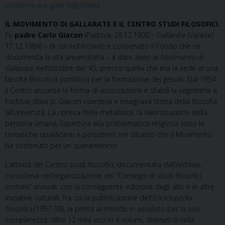
postuma-a-p-gian-luigi-brena
IL MOVIMENTO DI GALLARATE E IL CENTRO STUDI FILOSOFICI.
Fu
padre Carlo Giacon
(Padova, 28.12.1900 – Gallarate (Varese)
17.12.1984) – di cui nell’Archivio è conservato il Fondo che ne
documenta la vita universitaria – a dare avvio al
Movimento di
Gallarate
, nell’ottobre del ’45, presso quella che era la sede di una
facoltà filosofica pontificia per la formazione dei gesuiti. Dal 1954
il Centro assunse la forma di associazione e stabilì la segreteria a
Padova, dove p. Giacon risiedeva e insegnava storia della filosofia
all’Università. La ripresa della metafisica, la valorizzazione della
persona umana, l’apertura alla problematica religiosa sono le
tematiche qualificanti e persistenti nei dibattiti che il Movimento
ha sostenuto per un quarantennio.
L’attività del Centro studi filosofici, documentata dall’Archivio,
consisteva nell’organizzazione dei “Convegni di studi filosofici
cristiani” annuali, con la conseguente edizione degli atti, e in altre
iniziative culturali, fra cui la pubblicazione dell’
Enciclopedia
filosofica
(1957-58), la prima al mondo in assoluto per la sua
completezza: oltre 12 mila voci in 4 volumi, divenuti 6 nella