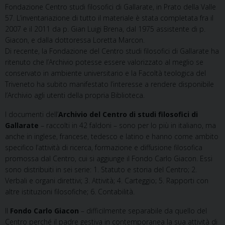
Fondazione Centro studi filosofici di Gallarate, in Prato della Valle
57. L’inventariazione di tutto il materiale è stata completata fra il
2007 e il 2011 da p. Gian Luigi Brena, dal 1975 assistente di p.
Giacon, e dalla dottoressa Loretta Marcon.
Di recente, la Fondazione del Centro studi filosofici di Gallarate ha
ritenuto che l’Archivio potesse essere valorizzato al meglio se
conservato in ambiente universitario e la Facoltà teologica del
Triveneto ha subito manifestato l’interesse a rendere disponibile
l’Archivio agli utenti della propria Biblioteca.
I documenti dell’
Archivio del Centro di studi filosofici di
Gallarate
– raccolti in 42 faldoni – sono per lo più in italiano, ma
anche in inglese, francese, tedesco e latino e hanno come ambito
specifico l’attività di ricerca, formazione e diffusione filosofica
promossa dal Centro, cui si aggiunge il Fondo Carlo Giacon. Essi
sono distribuiti in sei serie: 1. Statuto e storia del Centro; 2.
Verbali e organi direttivi; 3. Attività; 4. Carteggio; 5. Rapporti con
altre istituzioni filosofiche; 6. Contabilità.
Il
Fondo Carlo Giacon
– difficilmente separabile da quello del
Centro perché il padre gestiva in contemporanea la sua attività di