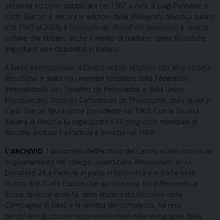
seconda edizione pubblicata nel 1967 a cura di Luigi Pareyson e
Carlo Giacon. E ancora le edizioni della
Bibliografia filosofica italiana
(dal 1949 al 2001), il
Dizionario dei filosofi del Novecento
e diverse
collane che ebbero anche il merito di tradurre opere filosofiche
importanti non disponibili in italiano.
A livello internazionale, il Centro coltivò relazioni con altre società
filosofiche: è stato tra i membri fondatori della Fédération
Internationale des Sociétés de Philosophie e della Union
Mondiale des Sociétés Catholiques de Philosophie, della quale p.
Carlo Giacon figura come presidente nel 1963. Con la Società
italiana di filosofia fu organizzato il XII congresso mondiale di
filosofia, svoltosi fra Padova e Venezia nel 1958.
L’ARCHIVIO.
I documenti dell’Archivio del Centro erano conservati
originariamente nel collegio universitario Antonianum, in via
Donatello 24 a Padova, in parte in biblioteca e in parte nella
stanza di p. Carlo Giacon che qui risiedeva. Il trasferimento a
Roma, qualche anno fa, dello studentato filosofico della
Compagnia di Gesù e la vendita del complesso, ha reso
necessario lo spostamento dell’Archivio nella vicina sede della