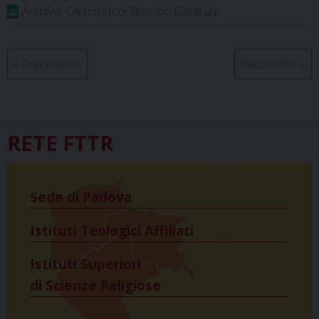
Archivio Centro studi filosofici Gallarate
k
s
n
p
m
t
«
Precedente
Successivo
»
RETE FTTR
Sede di Padova
Istituti Teologici Affiliati
Istituti Superiori
di Scienze Religiose