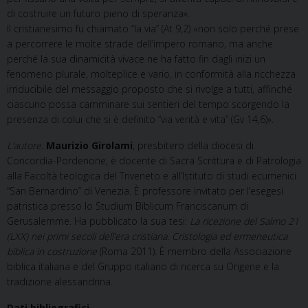
di costruire un futuro pieno di speranza».
Il cristianesimo fu chiamato “la via” (At 9,2) «non solo perché prese
a percorrere le molte strade dell’impero romano, ma anche
perché la sua dinamicità vivace ne ha fatto fin dagli inizi un
fenomeno plurale, molteplice e vario, in conformità alla ricchezza
irriducibile del messaggio proposto che si rivolge a tutti, affinché
ciascuno possa camminare sui sentieri del tempo scorgendo la
presenza di colui che si è definito “via verità e vita” (Gv 14,6)».
L’autore.
Maurizio Girolami
, presbitero della diocesi di
Concordia-Pordenone, è docente di Sacra Scrittura e di Patrologia
alla Facoltà teologica del Triveneto e all’Istituto di studi ecumenici
“San Bernardino” di Venezia. È professore invitato per l’esegesi
patristica presso lo Studium Biblicum Franciscanum di
Gerusalemme. Ha pubblicato la sua tesi:
La ricezione del Salmo 21
(LXX) nei primi secoli dell’era cristiana. Cristologia ed ermeneutica
biblica in costruzione
(Roma 2011). È membro della Associazione
biblica italiana e del Gruppo italiano di ricerca su Origene e la
tradizione alessandrina.
Dati bibliografici