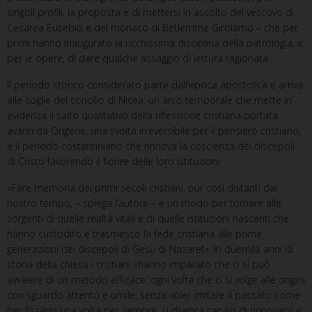
singoli profili, la proposta è di mettersi in ascolto del vescovo di
Cesarea Eusebio e del monaco di Betlemme Girolamo – che per
primi hanno inaugurato la ricchissima disciplina della patrologia, e,
per le opere, di dare qualche assaggio di lettura ragionata.
Il periodo storico considerato parte dall’epoca apostolica e arriva
alle soglie del concilio di Nicea: un arco temporale che mette in
evidenza il salto qualitativo della riflessione cristiana portata
avanti da Origene, una svolta irreversibile per il pensiero cristiano,
e il periodo costantiniano che rinnova la coscienza dei discepoli
di Cristo favorendo il fiorire delle loro istituzioni.
«Fare memoria dei primi secoli cristiani, pur così distanti dal
nostro tempo, – spiega l’autore – è un modo per tornare alle
sorgenti di quelle realtà vitali e di quelle istituzioni nascenti che
hanno custodito e trasmesso la fede cristiana alle prime
generazioni dei discepoli di Gesù di Nazaret». In duemila anni di
storia della chiesa i cristiani «hanno imparato che ci si può
avvalere di un metodo efficace: ogni volta che ci si volge alle origini
con sguardo attento e umile, senza voler imitare il passato come
per fissarlo una volta per sempre, si diventa capaci di rinnovarsi e