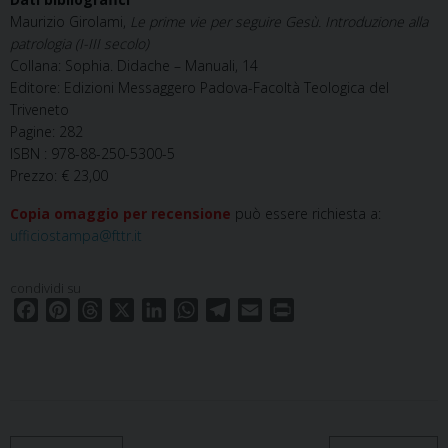
Maurizio Girolami,
Le prime vie per seguire Gesù. Introduzione alla
patrologia (I-III secolo)
Collana: Sophia. Didache – Manuali, 14
Editore: Edizioni Messaggero Padova-Facoltà Teologica del
Triveneto
Pagine: 282
ISBN : 978-88-250-5300-5
Prezzo: € 23,00
Copia omaggio per recensione
può essere richiesta a:
ufficiostampa@fttr.it
condividi su
F
P
T
X
L
W
T
E
P
a
i
h
i
h
e
m
r
c
n
r
n
a
l
a
i
e
t
e
k
t
e
i
n
b
e
a
e
s
g
l
t
o
r
d
d
A
r