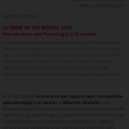
Padova, 26 gennaio 2021
NOVITÀ EDITORIALE
LE PRIME VIE PER SEGUIRE GESÙ
Introduzione alla Patrologia (I-III secolo)
Il manuale di patrologia di Maurizio Girolami è un itinerario storico e
letterario che ripercorre i primi tre secoli cristiani con un metodo
nuovo: l’ascolto diretto delle testimonianze di Eusebio e Girolamo,
che accompagnano il lettore a conoscere e esperimentare la
passione di questi primi discepoli che non si sono stancati,
nemmeno di fronte alla morte, di far camminare il vangelo di Cristo.
Il nuovo manuale
Le prime vie per seguire Gesù. Introduzione
alla patrologia (I-III secolo)
, di
Maurizio Girolami
, è un
itinerario storico e letterario rivolto, in modo particolare, a coloro
che iniziano gli studi teologici. La particolarità del volume sta nella
scelta dell’autore di non fermarsi a una semplice e sintetica
presentazione bibliografica dei singoli autori; piuttosto, per i