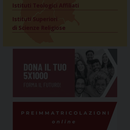
Istituti Teologici Affiliati
Istituti Superiori
di Scienze Religiose