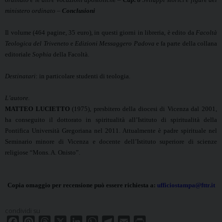
ministero ordinato –
Conclusioni
Il volume (464 pagine, 35 euro), in questi giorni in libreria, è edito da
Facoltà
Teologica del Triveneto
e
Edizioni Messaggero Padova
e fa parte della collana
editoriale
Sophia
della Facoltà.
Destinatari
:
in particolare studenti di teologia.
L’autore.
MATTEO LUCIETTO
(1975), presbitero della diocesi di Vicenza dal 2001,
ha conseguito il dottorato in spiritualità all’Istituto di spiritualità della
Pontifica Università Gregoriana nel 2011. Attualmente è padre spirituale nel
Seminario minore di Vicenza e docente dell’Istituto superiore di scienze
religiose “Mons. A. Onisto”.
Copia omaggio per recensione può essere richiesta a:
ufficiostampa@fttr.it
condividi su
F
P
T
X
L
W
T
E
P