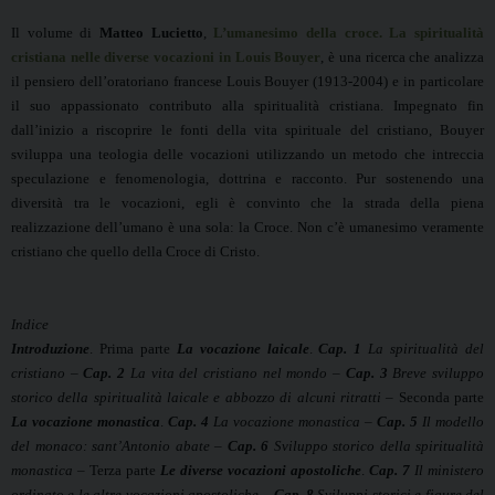
Il volume di
Matteo Lucietto
,
L’umanesimo della croce. La spiritualità
cristiana nelle diverse vocazioni in Louis Bouyer
, è una r
icerca che analizza
il pensiero dell’oratoriano francese Louis Bouyer (1913-2004) e in particolare
il suo appassionato contributo alla spiritualità cristiana. Impegnato fin
dall’inizio a riscoprire le fonti della vita spirituale del cristiano, Bouyer
sviluppa una teologia delle vocazioni utilizzando un metodo che intreccia
speculazione e fenomenologia, dottrina e racconto. Pur sostenendo una
diversità tra le vocazioni, egli è convinto che la strada della piena
realizzazione dell’umano è una sola: la Croce. Non c’è umanesimo veramente
cristiano che quello della Croce di Cristo.
Indice
Introduzione
. Prima parte
La vocazione laicale
.
Cap. 1
La spiritualità del
cristiano
–
Cap. 2
La vita del cristiano nel mondo
–
Cap. 3
Breve sviluppo
storico della spiritualità laicale e abbozzo di alcuni ritratti
– Seconda parte
La vocazione monastica
.
Cap. 4
La vocazione monastica –
Cap. 5
Il modello
del monaco: sant’Antonio abate –
Cap. 6
Sviluppo storico della spiritualità
monastica –
Terza parte
Le diverse vocazioni apostoliche
.
Cap. 7
Il ministero
ordinato e le altre vocazioni apostoliche –
Cap. 8
Sviluppi storici e figure del