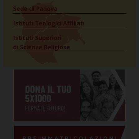
Sede di Padova
Istituti Teologici Affiliati
Istituti Superiori
di Scienze Religiose