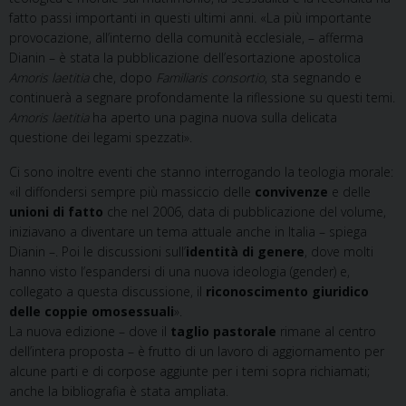
fatto passi importanti in questi ultimi anni. «La più importante
provocazione, all’interno della comunità ecclesiale, – afferma
Dianin – è stata la pubblicazione dell’esortazione apostolica
Amoris laetitia
che, dopo
Familiaris consortio
, sta segnando e
continuerà a segnare profondamente la riflessione su questi temi.
Amoris laetitia
ha aperto una pagina nuova sulla delicata
questione dei legami spezzati».
Ci sono inoltre eventi che stanno interrogando la teologia morale:
«il diffondersi sempre più massiccio delle
convivenze
e delle
unioni di fatto
che nel 2006, data di pubblicazione del volume,
iniziavano a diventare un tema attuale anche in Italia – spiega
Dianin –. Poi le discussioni sull’
identità di genere
, dove molti
hanno visto l’espandersi di una nuova ideologia (gender) e,
collegato a questa discussione, il
riconoscimento giuridico
delle coppie omosessuali
».
La nuova edizione – dove il
taglio pastorale
rimane al centro
dell’intera proposta – è frutto di un lavoro di aggiornamento per
alcune parti e di corpose aggiunte per i temi sopra richiamati;
anche la bibliografia è stata ampliata.