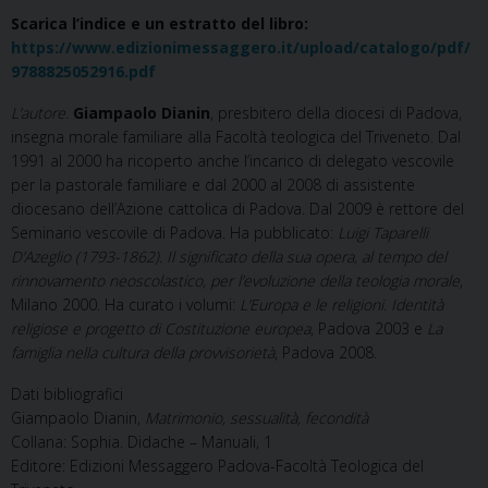
Scarica l’indice e un estratto del libro:
https://www.edizionimessaggero.it/upload/catalogo/pdf/
9788825052916.pdf
L’autore.
Giampaolo Dianin
, presbitero della diocesi di Padova,
insegna morale familiare alla Facoltà teologica del Triveneto. Dal
1991 al 2000 ha ricoperto anche l’incarico di delegato vescovile
per la pastorale familiare e dal 2000 al 2008 di assistente
diocesano dell’Azione cattolica di Padova. Dal 2009 è rettore del
Seminario vescovile di Padova. Ha pubblicato:
Luigi Taparelli
D’Azeglio (1793-1862). Il significato della sua opera, al tempo del
rinnovamento neoscolastico, per l’evoluzione della teologia morale
,
Milano 2000. Ha curato i volumi:
L’Europa e le religioni. Identità
religiose e progetto di Costituzione europea
, Padova 2003 e
La
famiglia nella cultura della provvisorietà
, Padova 2008.
Dati bibliografici
Giampaolo Dianin,
Matrimonio, sessualità, fecondità
Collana: Sophia. Didache – Manuali, 1
Editore: Edizioni Messaggero Padova-Facoltà Teologica del