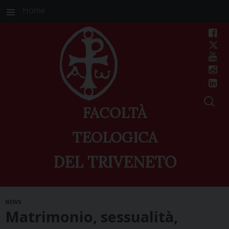
Home
FACOLTÀ
TEOLOGICA
DEL TRIVENETO
Skip
NEWS
to
Matrimonio, sessualità,
content