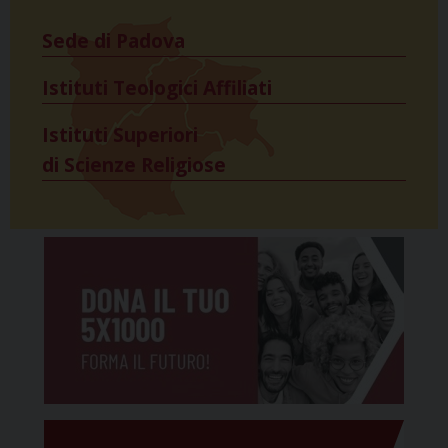
Sede di Padova
Istituti Teologici Affiliati
Istituti Superiori
di Scienze Religiose