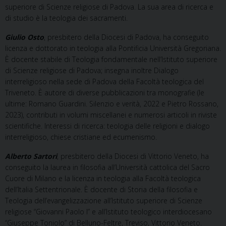
superiore di Scienze religiose di Padova. La sua area di ricerca e
di studio è la teologia dei sacramenti.
Giulio Osto
, presbitero della Diocesi di Padova, ha conseguito
licenza e dottorato in teologia alla Pontificia Università Gregoriana.
È docente stabile di Teologia fondamentale nell’Istituto superiore
di Scienze religiose di Padova; insegna inoltre Dialogo
interreligioso nella sede di Padova della Facoltà teologica del
Triveneto. È autore di diverse pubblicazioni tra monografie (le
ultime: Romano Guardini. Silenzio e verità, 2022 e Pietro Rossano,
2023), contributi in volumi miscellanei e numerosi articoli in riviste
scientifiche. Interessi di ricerca: teologia delle religioni e dialogo
interreligioso, chiese cristiane ed ecumenismo.
Alberto Sartori
, presbitero della Diocesi di Vittorio Veneto, ha
conseguito la laurea in filosofia all’Università cattolica del Sacro
Cuore di Milano e la licenza in teologia alla Facoltà teologica
dell’Italia Settentrionale. È docente di Storia della filosofia e
Teologia dell’evangelizzazione all’Istituto superiore di Scienze
religiose “Giovanni Paolo I” e all’Istituto teologico interdiocesano
“Giuseppe Toniolo” di Belluno-Feltre, Treviso, Vittorio Veneto.