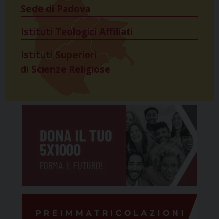
Sede di Padova
Istituti Teologici Affiliati
Istituti Superiori
di Scienze Religiose