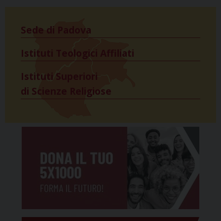
Sede di Padova
Istituti Teologici Affiliati
Istituti Superiori
di Scienze Religiose