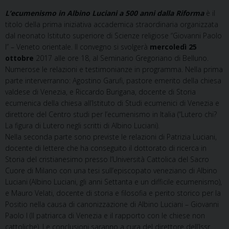
L’ecumenismo in Albino Luciani a 500 anni dalla Riforma
è il
titolo della prima iniziativa accademica straordinaria organizzata
dal neonato Istituto superiore di Scienze religiose “Giovanni Paolo
I” – Veneto orientale. Il convegno si svolgerà
mercoledì 25
ottobre
2017 alle ore 18, al Seminario Gregoriano di Belluno.
Numerose le relazioni e testimonianze in programma. Nella prima
parte interverranno: Agostino Garufi, pastore emerito della chiesa
valdese di Venezia, e Riccardo Burigana, docente di Storia
ecumenica della chiesa all’Istituto di Studi ecumenici di Venezia e
direttore del Centro studi per l’ecumenismo in Italia (“Lutero chi?
La figura di Lutero negli scritti di Albino Luciani).
Nella seconda parte sono previste le relazioni di Patrizia Luciani,
docente di lettere che ha conseguito il dottorato di ricerca in
Storia del cristianesimo presso l’Università Cattolica del Sacro
Cuore di Milano con una tesi sull’episcopato veneziano di Albino
Luciani (Albino Luciani, gli anni Settanta e un difficile ecumenismo),
e Mauro Velati, docente di storia e filosofia e perito storico per la
Positio nella causa di canonizzazione di Albino Luciani – Giovanni
Paolo I (Il patriarca di Venezia e il rapporto con le chiese non
cattoliche). Le conclusioni saranno a cura del direttore dell’Issr