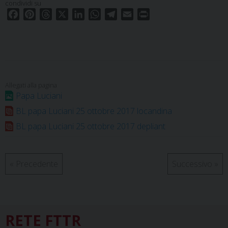
condividi su
F
P
T
X
L
W
T
E
P
a
i
h
i
h
e
m
r
c
n
r
n
a
l
a
i
e
t
e
k
t
e
i
n
b
e
a
e
s
g
l
t
o
r
d
d
A
r
o
e
s
I
p
a
Papa Luciani
k
s
n
p
m
BL papa Luciani 25 ottobre 2017 locandina
t
BL papa Luciani 25 ottobre 2017 depliant
«
Precedente
Successivo
»
RETE FTTR