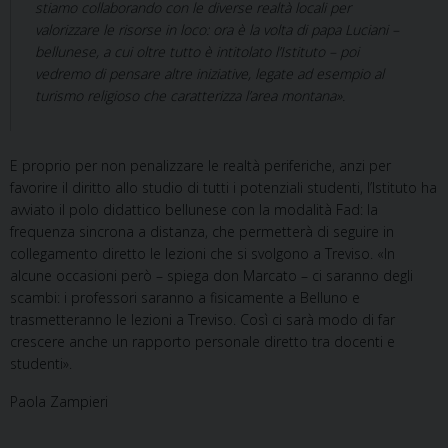
stiamo collaborando con le diverse realtà locali per
valorizzare le risorse in loco: ora è la volta di papa Luciani –
bellunese, a cui oltre tutto è intitolato l’Istituto – poi
vedremo di pensare altre iniziative, legate ad esempio al
turismo religioso che caratterizza l’area montana».
E proprio per non penalizzare le realtà periferiche, anzi per
favorire il diritto allo studio di tutti i potenziali studenti, l’Istituto ha
avviato il polo didattico bellunese con la modalità Fad: la
frequenza sincrona a distanza, che permetterà di seguire in
collegamento diretto le lezioni che si svolgono a Treviso. «In
alcune occasioni però – spiega don Marcato – ci saranno degli
scambi: i professori saranno a fisicamente a Belluno e
trasmetteranno le lezioni a Treviso. Così ci sarà modo di far
crescere anche un rapporto personale diretto tra docenti e
studenti».
Paola Zampieri