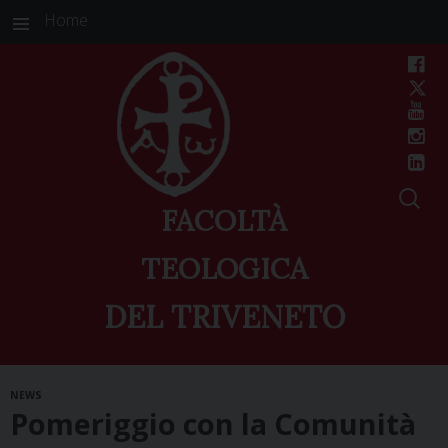
Home
FACOLTÀ
TEOLOGICA
DEL TRIVENETO
Skip
NEWS
to
Pomeriggio con la Comunità
content