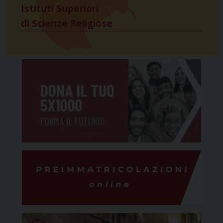
Istituti Superiori
di Scienze Religiose