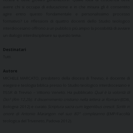
avere chi si occupa di educazione e in che misura gli è consentito
agire entro questo fondamentale e personalissimo processo
formativo? Le riflessioni di quattro docenti dello Studio teologico
interdiocesano offrono a un pubblico più ampio la possibilità di avviare
un dialogo interdisciplinare su questo tema.
Destinatari
Tutti.
Autore
MICHELE MARCATO, presbitero della diocesi di Treviso, è docente di
esegesi e teologia biblica presso lo Studio teologico interdiocesano e
l’ISSR di Treviso – Vittorio Veneto. Ha pubblicato
Qual è la volontà di
Dio? (Rm 12,2b). Il discernimento cristiano nella lettera ai Romani
(EDB,
Bologna 2012) e curato
Scriptura sacra cum legentibus crescit. Scritti in
onore di Antonio Marangon nel suo 80° compleanno
(EMP/Facoltà
teologica del Triveneto, Padova 2012).