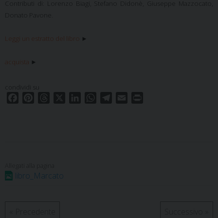
Contributi di: Lorenzo Biagi, Stefano Didonè, Giuseppe Mazzocato,
Donato Pavone.
Leggi un estratto del libro
►
acquista
►
condividi su
F
P
T
X
L
W
T
E
P
a
i
h
i
h
e
m
r
c
n
r
n
a
l
a
i
e
t
e
k
t
e
i
n
b
e
a
e
s
g
l
t
o
r
d
d
A
r
o
e
s
I
p
a
libro_Marcato
k
s
n
p
m
t
«
Precedente
Successivo
»