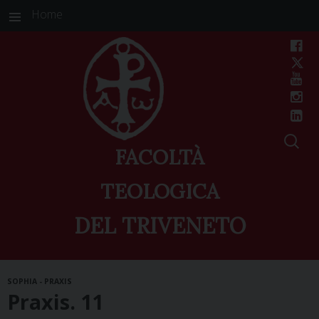
Home
FACOLTÀ
TEOLOGICA
DEL TRIVENETO
Skip
SOPHIA - PRAXIS
to
Praxis. 11
content