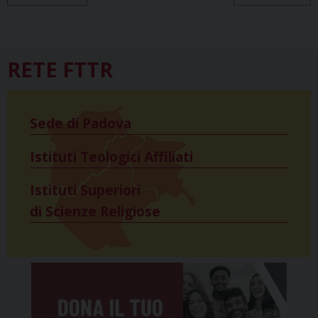
RETE FTTR
Sede di Padova
Istituti Teologici Affiliati
Istituti Superiori
di Scienze Religiose