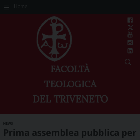
Home
FACOLTÀ
TEOLOGICA
DEL TRIVENETO
Skip
NEWS
to
Prima assemblea pubblica per
content