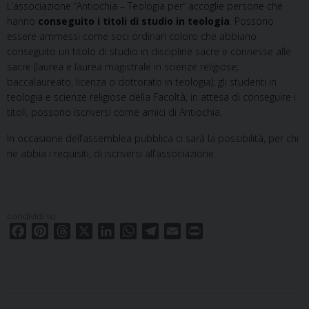
L’associazione “Antiochia – Teologia per” accoglie persone che
hanno
conseguito i titoli di studio in teologia
. Possono
essere ammessi come soci ordinari coloro che abbiano
conseguito un titolo di studio in discipline sacre e connesse alle
sacre (laurea e laurea magistrale in scienze religiose;
baccalaureato, licenza o dottorato in teologia); gli studenti in
teologia e scienze religiose della Facoltà, in attesa di conseguire i
titoli, possono iscriversi come amici di Antiochia.
In occasione dell’assemblea pubblica ci sarà la possibilità, per chi
ne abbia i requisiti, di iscriversi all’associazione.
condividi su
F
P
T
X
L
W
T
E
P
a
i
h
i
h
e
m
r
c
n
r
n
a
l
a
i
e
t
e
k
t
e
i
n
b
e
a
e
s
g
l
t