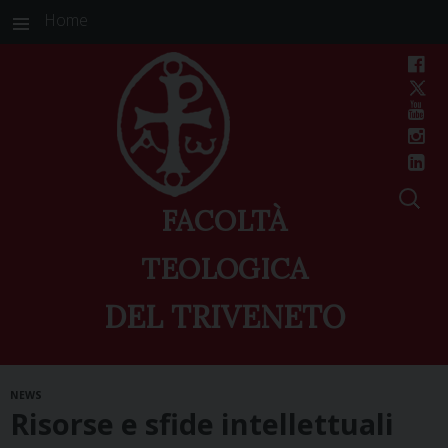
Home
FACOLTÀ
TEOLOGICA
DEL TRIVENETO
Skip
NEWS
to
Risorse e sfide intellettuali
content