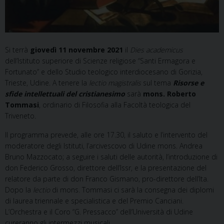
Si terrà
giovedì 11 novembre 2021
il
Dies academicus
dell’Istituto superiore di Scienze religiose “Santi Ermagora e
Fortunato” e dello Studio teologico interdiocesano di Gorizia,
Trieste, Udine. A tenere la
lectio magistralis
sul tema
Risorse e
sfide intellettuali del cristianesimo
sarà
mons. Roberto
Tommasi
, ordinario di Filosofia alla Facoltà teologica del
Triveneto.
Il programma prevede, alle ore 17.30, il saluto e l’intervento del
moderatore degli Istituti, l’arcivescovo di Udine mons. Andrea
Bruno Mazzocato; a seguire i saluti delle autorità, l’introduzione di
don Federico Grosso, direttore dell’Issr, e la presentazione del
relatore da parte di don Franco Gismano, pro-direttore dell’Ita.
Dopo la
lectio
di mons. Tommasi ci sarà la consegna dei diplomi
di laurea triennale e specialistica e del Premio Canciani.
L’Orchestra e il Coro “G. Pressacco” dell’Università di Udine
cureranno gli intermezzi musicali.