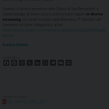
L’evento si terrà in presenza nella Chiesa di San Bernardino a
Udine (obbligo di Green pass) e potrà essere seguito
in diretta
streaming
sul canale Youtube della Biblioteca “P. Bertolla” del
Seminario di Udine collegandosi al link
https://www.youtube.com/channel/UCgBbsEcanVQvCg9K0CfJ4zg/fe
atured
Scarica l’invito.
condividi su
F
P
T
X
L
W
T
E
P
a
i
h
i
h
e
m
r
c
n
r
n
a
l
a
i
e
t
e
k
t
e
i
n
b
e
a
e
s
g
l
t
o
r
d
d
A
r
o
e
s
I
p
a
UD INVITO_DIES_2021
k
s
n
p
m