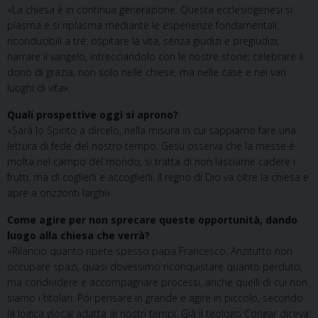
«La chiesa è in continua generazione. Questa ecclesiogenesi si
plasma e si riplasma mediante le esperienze fondamentali,
riconducibili a tre: ospitare la vita, senza giudizi e pregiudizi;
narrare il vangelo, intrecciandolo con le nostre storie; celebrare il
dono di grazia, non solo nelle chiese, ma nelle case e nei vari
luoghi di vita».
Quali prospettive oggi si aprono?
«Sarà lo Spirito a dircelo, nella misura in cui sappiamo fare una
lettura di fede del nostro tempo. Gesù osserva che la messe è
molta nel campo del mondo, si tratta di non lasciarne cadere i
frutti, ma di coglierli e accoglierli. Il regno di Dio va oltre la chiesa e
apre a orizzonti larghi».
Come agire per non sprecare queste opportunità, dando
luogo alla chiesa che verrà?
«Rilancio quanto ripete spesso papa Francesco. Anzitutto non
occupare spazi, quasi dovessimo riconquistare quanto perduto,
ma condividere e accompagnare processi, anche quelli di cui non
siamo i titolari. Poi pensare in grande e agire in piccolo, secondo
la logica glocal adatta ai nostri tempi. Già il teologo Congar diceva: