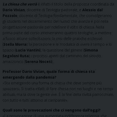
La chiesa che verrà
è infatti il titolo della proposta coordinata da
Dario Vivian
, docente di Teologia pastorale, e
Alessio dal
Pozzolo
, docente di Teologia fondamentale, che coinvolgeranno
gli studenti nel discernimento del nuovo che avanza e poi nella
progettazione pastorale per ridefinire il volto di chiesa. Nella
prima parte del corso interverranno quattro teologhe, a mettere
a fuoco alcune sollecitazioni: la crisi delle pratiche ecclesiali
(
Stella Morra
); la percezione e le modalità di vivere il tempo e lo
spazio (
Lucia Vantini
); la questione del genere (
Simona
Segoloni Ruta
); i processi aperti dal cammino del sinodo
amazzonico (
Serena Noceti
).
Professor Dario Vivian, quale forma di chiesa sta
emergendo dalla pandemia?
«Sta emergendo una forma di chiesa che deve sempre più
spiazzarsi. Si tratta infatti di fare chiesa non nei luoghi e nei tempi
abituali, ma là dove la gente vive. È la fine della civiltà parrocchiale,
con tutto e tutti attorno al campanile».
Quali sono le provocazioni che ci vengono dall’oggi?
«La provocazione di una aumentata indifferenza religiosa, che