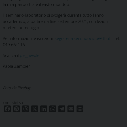
la mia parrocchia è il vasto mondo!».
Il seminario-laboratorio si svolgerà durante tutto l’anno
accademico, a partire da fine settembre 2021, con lezioni il
martedì pomeriggio.
Per informazioni e iscrizioni:
segreteria.secondociclo@fttr.it
– tel.
049-664116
Scarica il
pieghevole
.
Paola Zampieri
Foto da Pixabay
condividi su
F
P
T
X
L
W
T
E
P
a
i
h
i
h
e
m
r
c
n
r
n
a
l
a
i