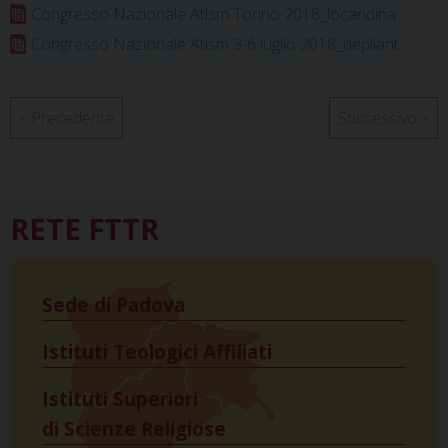
Congresso Nazionale Atism Torino 2018_locandina
t
Congresso Nazionale Atism 3-6 luglio 2018_depliant
«
Precedente
Successivo
»
RETE FTTR
Sede di Padova
Istituti Teologici Affiliati
Istituti Superiori
di Scienze Religiose