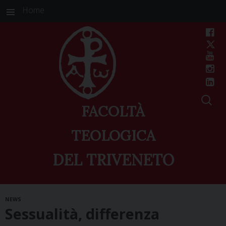
Home
FACOLTÀ
TEOLOGICA
DEL TRIVENETO
Skip
NEWS
to
Sessualità, differenza
content