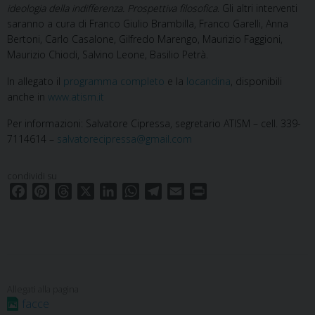
ideologia della indifferenza. Prospettiva filosofica
. Gli altri interventi
saranno a cura di Franco Giulio Brambilla, Franco Garelli, Anna
Bertoni, Carlo Casalone, Gilfredo Marengo, Maurizio Faggioni,
Maurizio Chiodi, Salvino Leone, Basilio Petrà.
In allegato il
programma completo
e la
locandina
, disponibili
anche in
www.atism.it
Per informazioni: Salvatore Cipressa, segretario ATISM – cell. 339-
7114614 –
salvatorecipressa@gmail.com
condividi su
F
P
T
X
L
W
T
E
P
a
i
h
i
h
e
m
r
c
n
r
n
a
l
a
i
e
t
e
k
t
e
i
n
b
e
a
e
s
g
l
t
o
r
d
d
A
r
o
e
s
I
p
a
facce
k
s
n
p
m