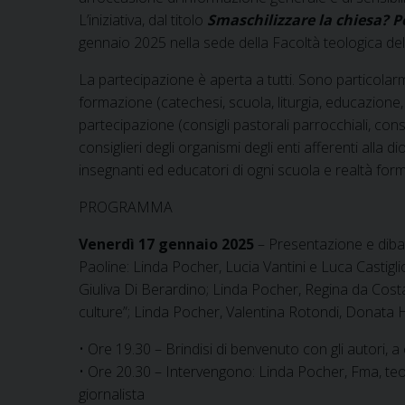
L’iniziativa, dal titolo
Smaschilizzare la chiesa? P
gennaio 2025 nella sede della Facoltà teologica del
La partecipazione è aperta a tutti. Sono particolarm
formazione (catechesi, scuola, liturgia, educazione, 
partecipazione (consigli pastorali parrocchiali, cons
consiglieri degli organismi degli enti afferenti alla di
insegnanti ed educatori di ogni scuola e realtà form
PROGRAMMA
Venerdì 17 gennaio 2025
– Presentazione e dibat
Paoline: Linda Pocher, Lucia Vantini e Luca Castiglio
Giuliva Di Berardino; Linda Pocher, Regina da Costa
culture”; Linda Pocher, Valentina Rotondi, Donata Hor
• Ore 19.30 – Brindisi di benvenuto con gli autori,
• Ore 20.30 – Intervengono: Linda Pocher, Fma, teo
giornalista