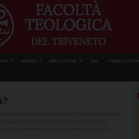
FACOLTÀ
TEOLOGICA
DEL TRIVENETO
ERIA
SERVIZI
BIBLIOTECHE
TESI
PUBBLICAZION
a?
bblicazioni e dai numerosi dibattiti in corso sul tema
 chiesa, l’Issr di Padova, con Irecoop Veneto offre
zzazione, insieme a percorsi laboratoriali specifici.