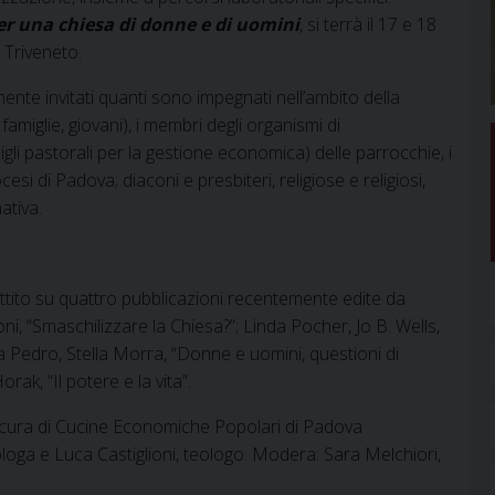
er una chiesa di donne e di uomini
, si terrà il 17 e 18
 Triveneto.
ente invitati quanti sono impegnati nell’ambito della
famiglie, giovani), i membri degli organismi di
igli pastorali per la gestione economica) delle parrocchie, i
ocesi di Padova; diaconi e presbiteri, religiose e religiosi,
ativa.
tito su quattro pubblicazioni recentemente edite da
ni, “Smaschilizzare la Chiesa?”; Linda Pocher, Jo B. Wells,
 Pedro, Stella Morra, “Donne e uomini, questioni di
ak, “Il potere e la vita”.
 a cura di Cucine Economiche Popolari di Padova
loga e Luca Castiglioni, teologo. Modera: Sara Melchiori,