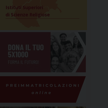
Istituti Superiori
di Scienze Religiose