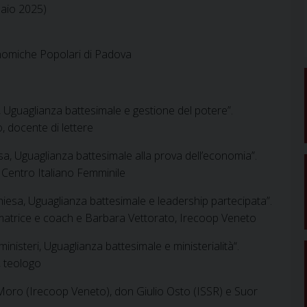
naio 2025)
onomiche Popolari di Padova
a, Uguaglianza battesimale e gestione del potere”.
 docente di lettere
a, Uguaglianza battesimale alla prova dell’economia”.
 Centro Italiano Femminile
hiesa, Uguaglianza battesimale e leadership partecipata”.
rmatrice e coach e Barbara Vettorato, Irecoop Veneto
nisteri, Uguaglianza battesimale e ministerialità“.
, teologo
 Moro (Irecoop Veneto), don Giulio Osto (ISSR) e Suor