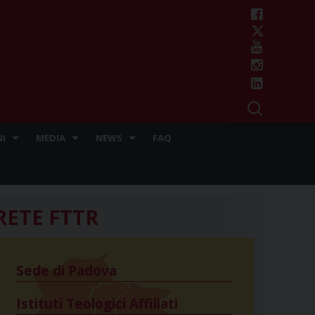
I
MEDIA
NEWS
FAQ
RETE FTTR
Sede di Padova
Istituti Teologici Affiliati