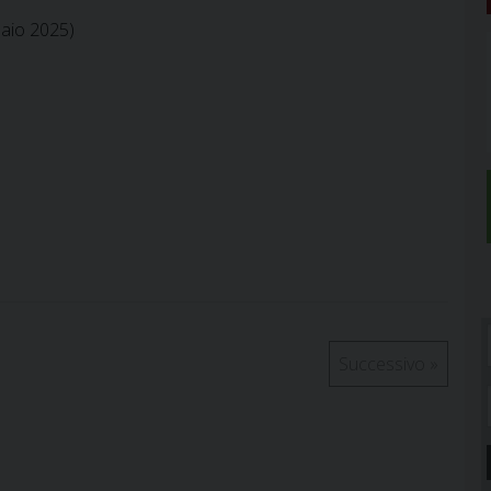
naio 2025)
Successivo
»