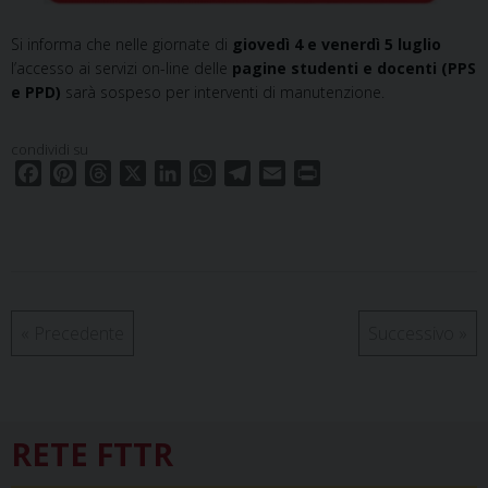
Si informa che nelle giornate di
giovedì 4 e venerdì 5 luglio
l’accesso ai servizi on-line delle
pagine studenti e docenti (PPS
e PPD)
sarà sospeso per interventi di manutenzione.
condividi su
F
P
T
X
L
W
T
E
P
a
i
h
i
h
e
m
r
c
n
r
n
a
l
a
i
e
t
e
k
t
e
i
n
b
e
a
e
s
g
l
t
o
r
d
d
A
r
o
e
s
I
p
a
«
Precedente
Successivo
»
k
s
n
p
m
t
RETE FTTR