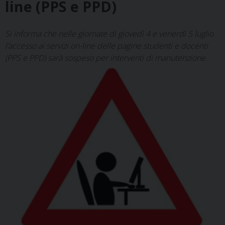
line (PPS e PPD)
Si informa che nelle giornate di giovedì 4 e venerdì 5 luglio
l’accesso ai servizi on-line delle pagine studenti e docenti
(PPS e PPD) sarà sospeso per interventi di manutenzione.