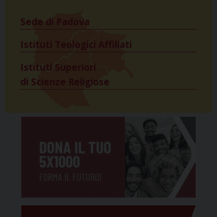
Sede di Padova
Istituti Teologici Affiliati
Istituti Superiori
di Scienze Religiose