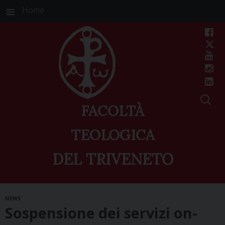
Home
FACOLTÀ
TEOLOGICA
DEL TRIVENETO
Skip
NEWS
to
Sospensione dei servizi on-
content