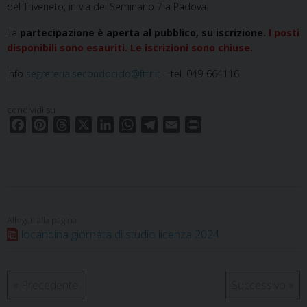
del Triveneto, in via del Seminario 7 a Padova.
La
partecipazione è aperta al pubblico, su iscrizione.
I posti
disponibili sono esauriti. Le iscrizioni sono chiuse.
Info
segreteria.secondociclo@fttr.it
– tel. 049-664116.
condividi su
F
P
T
X
L
W
T
E
P
a
i
h
i
h
e
m
r
c
n
r
n
a
l
a
i
e
t
e
k
t
e
i
n
b
e
a
e
s
g
l
t
o
r
d
d
A
r
o
e
s
I
p
a
locandina giornata di studio licenza 2024
k
s
n
p
m
t
«
Precedente
Successivo
»