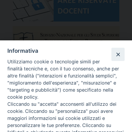
Informativa
Utilizziamo cookie o tecnologie simili per
finalità tecniche e, con il tuo consenso, anche per
altre finalità ("interazioni e funzionalità semplici",
"miglioramento dell'esperienza", "misurazione" e
"targeting e pubblicità") come specificato nella
cookie policy.
Cliccando su "accetta" acconsenti all'utilizzo dei
cookie. Cliccando su "personalizza" puoi avere
maggiori informazioni sui cookie utilizzati e
Facoltà Teologica del Triveneto
Copyright © Facoltà del Triveneto
personalizzare le tue preferenze. Cliccando su
Via del Seminario 7, 35122 Padova