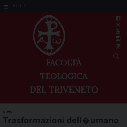
Home
FACOLTÀ
TEOLOGICA
DEL TRIVENETO
Skip
NEWS
to
Trasformazioni dell�umano
content