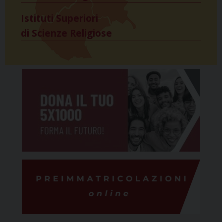
Istituti Superiori
di Scienze Religiose