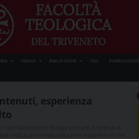
FACOLTÀ
TEOLOGICA
DEL TRIVENETO
ERIA
SERVIZI
BIBLIOTECHE
TESI
PUBBLICAZION
ntenuti, esperienza
lto
– specializzazione in Teologia spirituale. A fronte di un
ella mistica, un seminario-laboratorio e una serie di corsi