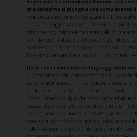
Se per mistica intendiamo l’unione tra l’uman
cristianesimo si giunge a una completezza d
«È interessante come l’affermazione attribuita al teo
non sarà”, suggerisca il riconoscimento di questo p
cristianesimo, indipendentemente dalla forma assu
vivendo. Quella attuale è un’epoca di grande svolta
trasmessa per tradizione, la visione morale, dogmat
Possiamo pensare che si tratti di un movimento ver
Quali sono i contenuti e i linguaggi della mis
«Il Catechismo della chiesa cattolica dà una definizi
sempre più intima con Cristo. Questa unione si chiam
mediante i sacramenti – i santi misteri – e, in lui, al
intima unione con lui, anche se soltanto ad alcuni s
questa vita mistica, allo scopo di rendere manifesto 
intima unione con lui in forme diverse, anche con d
sono rare, si confondono spesso, quasi sempre, in u
nella tradizione della comunità cristiana è il vissut
raccontato, che uomini e donne credenti hanno vis