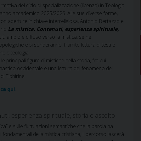
mativa del ciclo di specializzazione (licenza) in Teologia
r l’anno accademico 2025/2026. Alle sue diverse forme,
on aperture in chiave interreligiosa, Antonio Bertazzo e
orio
La mistica. Contenuti, esperienza spirituale,
più ampio e diffuso verso la mistica, se ne
opologiche e si sonderanno, tramite lettura di testi e
ane e teologia.
e principali figure di mistiche nella storia, fra cui
nastico occidentale e una lettura del fenomeno del
di Tibhirine.
cca qui
.
ti, esperienza spirituale, storia e ascolto
tica” e sulle fluttuazioni semantiche che la parola ha
 fondamentali della mistica cristiana, il percorso lascerà