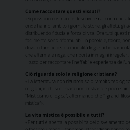
Come raccontare questi vissuti?
«Si possono costruire e descrivere racconti che al
onde hanno lambito i giorni, le storie, gli affetti, gl
distribuendo fiducia e forza di vita. Ora tutti questi
facilmente sono riformulabili in parole e, talora, no
dovuto fare ricorso a modalità linguistiche particola
che afferma e nega, che riporta immagini irregolari
Il tutto per raccontare l’ineffabile esperienza dell’
Ciò riguarda solo la religione cristiana?
«La letteratura non riguarda solo l’ambito teologico c
religioni, in chi si dichiara non cristiano e poco spi
“Misticismo e logica”, affermando che “i grandi filos
mistica”».
La vita mistica è possibile a tutti?
«Per tutti è aperta la possibilità dello svelamento de
e l’essere umano. I fenomeni straordinari hanno relat