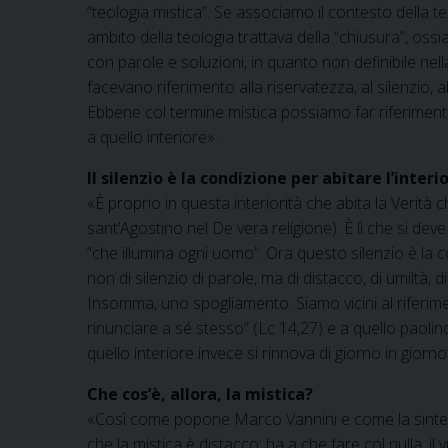
“teologia mistica”. Se associamo il contesto della te
ambito della teologia trattava della “chiusura”, ossi
con parole e soluzioni, in quanto non definibile nell
facevano riferimento alla riservatezza, al silenzio,
Ebbene col termine mistica possiamo far riferimento 
a quello interiore».
Il silenzio è la condizione per abitare l’interi
«È proprio in questa interiorità che abita la Verità c
sant’Agostino nel De vera religione). È lì che si dev
“che illumina ogni uomo”. Ora questo silenzio è la co
non di silenzio di parole, ma di distacco, di umiltà, di 
Insomma, uno spogliamento. Siamo vicini al riferim
rinunciare a sé stesso” (Lc 14,27) e a quello paoli
quello interiore invece si rinnova di giorno in giorno
Che cos’è, allora, la mistica?
«Così come popone Marco Vannini e come la sintesi 
che la mistica è distacco: ha a che fare col nulla, il