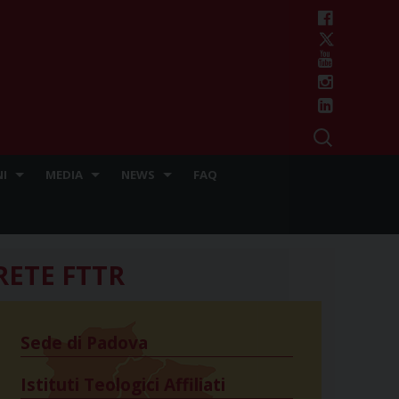
I
MEDIA
NEWS
FAQ
RETE FTTR
Sede di Padova
Istituti Teologici Affiliati