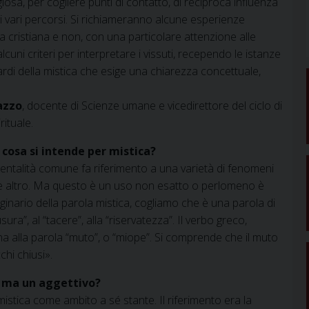
iosa, per cogliere punti di contatto, di reciproca influenza
ra i vari percorsi. Si richiameranno alcune esperienze
a cristiana e non, con una particolare attenzione alle
cuni criteri per interpretare i vissuti, recependo le istanze
ardi della mistica che esige una chiarezza concettuale,
azzo
, docente di Scienze umane e vicedirettore del ciclo di
rituale.
cosa si intende per mistica?
mentalità comune fa riferimento a una varietà di fenomeni
one e altro. Ma questo è un uso non esatto o perlomeno è
originario della parola mistica, cogliamo che è una parola di
ura”, al “tacere”, alla “riservatezza”. Il verbo greco,
tina alla parola “muto”, o “miope”. Si comprende che il muto
chi chiusi».
, ma un aggettivo?
mistica come ambito a sé stante. Il riferimento era la