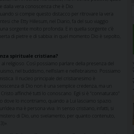
re dalla vera conoscenza che è Dio.
 quando si compie questo distacco per ritrovare la vera
tesi che Etty Hillesum, nel Diario, fa del suo viaggio
 una sorgente molto profonda. E in quella sorgente c’è
perta di pietre e di sabbia: in quel momento Dio è sepolto,
enza spirituale cristiana?
 al religioso. Così possiamo parlare della presenza del
induismo, nel buddismo, nell’islam e nell’ebraismo. Possiamo
stica. Il nucleo principale del cristianesimo è
 conoscenza di Dio non è una semplice credenza, ma un
Cristo affinché tutti lo conoscano. Egli si è “connaturato”
go dove lo incontriamo, quando a Lui lasciamo spazio.
n’idea ma è persona viva. In senso cristiano, infatti, si
l mistero di Dio, uno svelamento, per quanto contenuto,
3)».