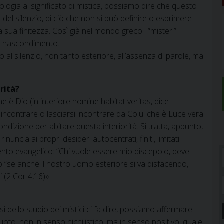
ologia al significato di mistica, possiamo dire che questo
a del silenzio, di ciò che non si può definire o esprimere
a sua finitezza. Così già nel mondo greco i “misteri”
 al nascondimento.
al silenzio, non tanto esteriore, all’assenza di parole, ma
orità?
he è Dio (in interiore homine habitat veritas, dice
e incontrare o lasciarsi incontrare da Colui che è Luce vera
ndizione per abitare questa interiorità. Si tratta, appunto,
rinuncia ai propri desideri autocentrati, finiti, limitati.
ento evangelico: “Chi vuole essere mio discepolo, deve
no “se anche il nostro uomo esteriore si va disfacendo,
” (2 Cor 4,16)».
dello studio dei mistici ci fa dire, possiamo affermare
 vuoto, non in senso nichilistico, ma in senso positivo, quale