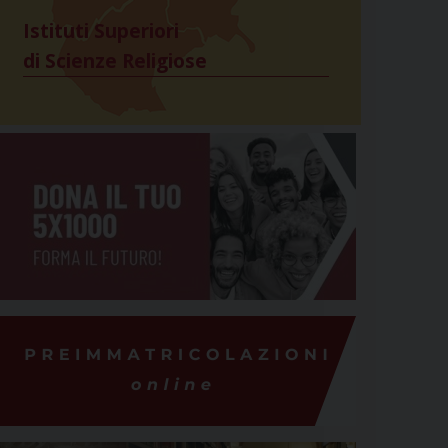
Istituti Superiori
di Scienze Religiose