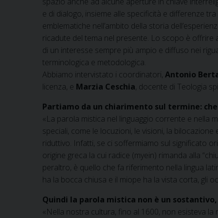
spazio anche ad alcune aperture in chiave interrelig
e di dialogo, insieme alle specificità e differenze t
emblematiche nell’ambito della storia dell’esperienz
ricadute del tema nel presente. Lo scopo è offrire al
di un interesse sempre più ampio e diffuso nei rigu
terminologica e metodologica.
Abbiamo intervistato i coordinatori,
Antonio Bert
licenza, e
Marzia Ceschia
, docente di Teologia spi
Partiamo da un chiarimento sul termine: che 
«La parola mistica nel linguaggio corrente e nella 
speciali, come le locuzioni, le visioni, la bilocazi
riduttivo. Infatti, se ci soffermiamo sul significato 
origine greca la cui radice (myein) rimanda alla “chius
peraltro, è quello che fa riferimento nella lingua la
ha la bocca chiusa e il miope ha la vista corta, gli oc
Quindi la parola mistica non è un sostantivo
«Nella nostra cultura, fino al 1600, non esisteva la 