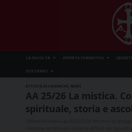
Skip
LA FACOLTÀ
OFFERTA FORMATIVA
SEGRET
to
content
SOSTIENICI
ATTIVITÀ ACCADEMICHE
,
NEWS
AA 25/26 La mistica. Co
spirituale, storia e asco
Offerta formativa aa 2025/2026 Percorso di teologia 
interesse sempre più ampio e diffuso nei riguardi d