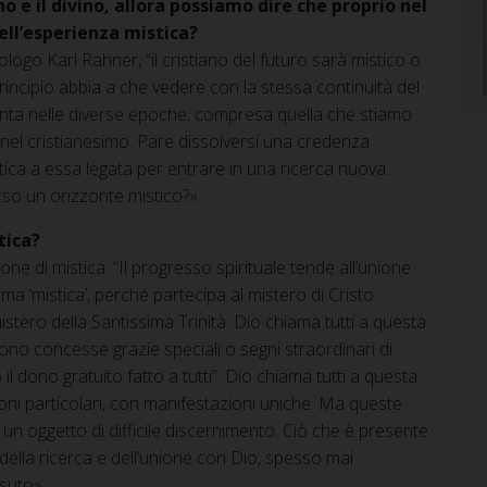
o e il divino, allora possiamo dire che proprio nel
ell’esperienza mistica?
logo Karl Rahner, “il cristiano del futuro sarà mistico o
rincipio abbia a che vedere con la stessa continuità del
nta nelle diverse epoche, compresa quella che stiamo
 nel cristianesimo. Pare dissolversi una credenza
ica a essa legata per entrare in una ricerca nuova.
so un orizzonte mistico?».
tica?
one di mistica: “Il progresso spirituale tende all’unione
a ‘mistica’, perché partecipa al mistero di Cristo
 mistero della Santissima Trinità. Dio chiama tutti a questa
ono concesse grazie speciali o segni straordinari di
il dono gratuito fatto a tutti”. Dio chiama tutti a questa
oni particolari, con manifestazioni uniche. Ma queste
n oggetto di difficile discernimento. Ciò che è presente
o della ricerca e dell’unione con Dio, spesso mai
suto».