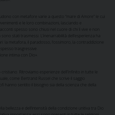
ludono con metafore varie a questo “mare di Amore” le cui
i avvenimenti e le loro combinazioni, lasciando e
 racconti spesso sono chiusi nel cuore di chi li vive e non
n sono stati trasmessi. L’inenarrabilità dell’esperienza ha
ri: la metafora, il paradosso, l’ossimoro, la contraddizione
, spesso trasgressive.
unione intima con Dio».
ristiano. Ritroviamo esperienze dell’Infinito in tutte le
rituale, come Bertrand Russel che scrive il saggio
ofi hanno sentito il bisogno sia della scienza che della
lla bellezza e dell’intensità della condizione unitiva tra Dio
iva importanza: essi sono presenti in tutte le religioni.