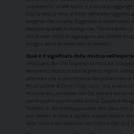
orientamento a fare spazio e a lasciarsi raggiunge
Così la mistica rinvia al fondo dell’anima raggiunto
sorgente che zampilla. Suggestivo è richiamare la sin
interiore, quando si accorge che: “Dentro di me c’è
Dio. A volte riesco a raggiungerla, più sovente è co
bisogna allora dissotterrarlo di nuovo”».
Qual è il significato della mistica nell’esperi
«Possiamo dire che l’esperienza mistica è collegata
movimento mistico in tutte le grandi religioni: nell’
affermare che la vera essenza del cristianesimo è mi
l’incarnazione di Dio in Cristo Gesù. Ora, la vera
incontro vivo, personale con Dio che si è donato in 
con la nostra stessa realtà umana. Questo è il luo
Tradotto in altri termini possiamo dire: Gesù non è u
può definire la mistica significa una percezione de
della “nostra vita nascosta con Cristo in Dio” (Col 3,