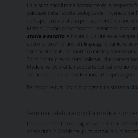
La mistica sarà il tema dominante della proposta for
spirituale della Facoltà teologica del Triveneto pe
nell’esperienza cristiana principalmente ma anche c
Marzia Ceschia dedicheranno il seminario-laborat
storia e ascolto
. A fronte di un interesse sempre 
approfondiranno itinerari, linguaggi, dinamiche antr
ascolto di vissuti, i rapporti tra mistica, scienze um
Sono inoltre previsti corsi collegati, che tratteranno l
Madeleine Delbrel, la riscoperta del patrimonio mo
martirio, con la vicenda dei monaci trappisti algerini 
Per scoprire tutti i corsi in programma sul tema
cli
Seminario-laboratorio La mistica. Contenu
Dopo aver riflettuto sul significato del termine “mis
conosciuto in Occidente, puntualizzati alcuni aspetti