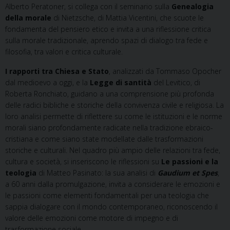
Alberto Peratoner, si collega con il seminario sulla
Genealogia
della morale
di Nietzsche, di Mattia Vicentini, che scuote le
fondamenta del pensiero etico e invita a una riflessione critica
sulla morale tradizionale, aprendo spazi di dialogo tra fede e
filosofia, tra valori e critica culturale.
I rapporti tra Chiesa e Stato
, analizzati da Tommaso Opocher
dal medioevo a oggi, e la
Legge di santità
del Levitico, di
Roberta Ronchiato, guidano a una comprensione più profonda
delle radici bibliche e storiche della convivenza civile e religiosa. La
loro analisi permette di riflettere su come le istituzioni e le norme
morali siano profondamente radicate nella tradizione ebraico-
cristiana e come siano state modellate dalle trasformazioni
storiche e culturali. Nel quadro più ampio delle relazioni tra fede,
cultura e società, si inseriscono le riflessioni su
Le passioni e la
teologia
di Matteo Pasinato: la sua analisi di
Gaudium et Spes
,
a 60 anni dalla promulgazione, invita a considerare le emozioni e
le passioni come elementi fondamentali per una teologia che
sappia dialogare con il mondo contemporaneo, riconoscendo il
valore delle emozioni come motore di impegno e di
trasformazione sociale.