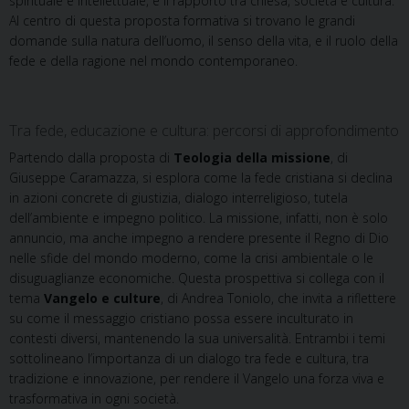
spirituale e intellettuale, e il rapporto tra chiesa, società e cultura.
Al centro di questa proposta formativa si trovano le grandi
domande sulla natura dell’uomo, il senso della vita, e il ruolo della
fede e della ragione nel mondo contemporaneo.
Tra fede, educazione e cultura: percorsi di approfondimento
Partendo dalla proposta di
Teologia della missione
, di
Giuseppe Caramazza, si esplora come la fede cristiana si declina
in azioni concrete di giustizia, dialogo interreligioso, tutela
dell’ambiente e impegno politico. La missione, infatti, non è solo
annuncio, ma anche impegno a rendere presente il Regno di Dio
nelle sfide del mondo moderno, come la crisi ambientale o le
disuguaglianze economiche. Questa prospettiva si collega con il
tema
Vangelo e culture
, di Andrea Toniolo, che invita a riflettere
su come il messaggio cristiano possa essere inculturato in
contesti diversi, mantenendo la sua universalità. Entrambi i temi
sottolineano l’importanza di un dialogo tra fede e cultura, tra
tradizione e innovazione, per rendere il Vangelo una forza viva e
trasformativa in ogni società.