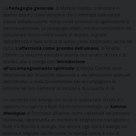
La
Pedagogia generale
, di Michele Visentin, si inserisce in
questo quadro come disciplina che si interroga sulla natura
stessa dell’educazione, intesa come processo di significazione e
crescita personale. La pedagogia, infatti, non può prescindere dal
considerare l’uomo come essere in divenire, segnato
dall’affettività e dalla ricerca di senso, come evidenziato anche nel
corso
L’affettività come grembo dell’umano
, di Rinaldo
Ottone. La relazione educativa diventa così un atto di cura e di
ascolto, che si collega con l’
Introduzione
all’accompagnamento spirituale
di Marzia Ceschia, dove
l’attenzione alle dinamiche relazionali e alla dimensione spirituale
dell’individuo si rivela fondamentale per accompagnare le
persone nel loro cammino di crescita e di scoperta di sé.
Un elemento che emerge con forza in questa rete di temi è il
rapporto tra ragione e fede, tra filosofia e teologia. La
Summa
theologiae
di Tommaso d’Aquino, come cattedrale del pensiero
medievale, rappresenta un modello di integrazione tra ragione e
fede, tra filosofia e teologia, che ancora oggi ispira il dialogo tra
scienza e religione. La riflessione su questa opera, a cura di