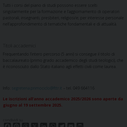
Tutti i corsi del piano di studi possono essere scelti
singolarmente per la formazione e l’aggiornamento di operatori
pastorali, insegnanti, presbiteri, religiosi/e; per interesse personale
nell’approfondimento di tematiche fondamentali e di attualità.
Titoli accademici
Frequentando l’intero percorso (5 anni) si consegue il titolo di
baccalaureato (primo grado accademico degli studi teologici), che
è riconosciuto dallo Stato italiano agli effetti civili come laurea.
Info:
segreteria.primociclo@fttr.it
– tel. 049 664116
Le iscrizioni all’anno accademico 2025/2026 sono aperte da
giugno al 19 settembre 2025.
condividi su
F
P
T
X
L
W
T
E
P