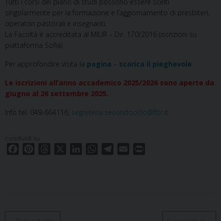
Tutti i corsi del piano di studi possono essere scelti
singolarmente per la formazione e l’aggiornamento di presbiteri,
operatori pastorali e insegnanti.
La Facoltà è accreditata al MIUR – Dir. 170/2016 (iscrizioni su
piattaforma Sofia).
Per approfondire visita la
pagina
–
scarica il pieghevole
Le iscrizioni all’anno accademico 2025/2026 sono aperte da
giugno al 26 settembre 2025.
Info tel. 049-664116,
segreteria.secondociclo@fttr.it
condividi su
F
P
T
X
L
W
T
E
P
a
i
h
i
h
e
m
r
c
n
r
n
a
l
a
i
e
t
e
k
t
e
i
n
b
e
a
e
s
g
l
t
o
r
d
d
A
r
o
e
s
I
p
a