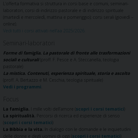
L’offerta formativa si struttura in corsi base e comuni, seminari-
laboratori, corsi di indirizzo pastorale e di indirizzo spirituale
(martedì e mercoledì, mattina e pomeriggio); corsi serali (giovedì –
online).
Vedi tutti i corsi attivati nell’aa 2025/2026.
Seminari-laboratori
Forme di famiglia. La pastorale di fronte alle trasformazioni
sociali e culturali
(proff. F. Pesce e A. Steccanella, teologia
pastorale)
La mistica. Contenuti, esperienza spirituale, storia e ascolto
(proff. A. Bertazzo e M. Ceschia, teologia spirituale)
Vedi i programmi
.
Focus
La famiglia.
I mille volti dell’amore (
scopri i corsi tematici
)
La spiritualità.
Percorsi di ricerca ed esperienze di senso
(
scopri i corsi tematici
)
La Bibbia e la vita.
In dialogo con le domande e le inquietudini
delle donne e degli uomini di oggi (
scopri i corsi tematici
)