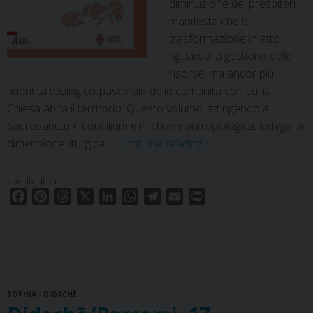
diminuzione dei presbiteri
manifesta che la
trasformazione in atto
riguarda la gestione delle
risorse, ma ancor più
l’identità teologico-pastorale delle comunità con cui la
Chiesa abita il territorio. Questo volume, attingendo a
Sacrosanctum concilium e in chiave antropologica, indaga la
Didachē/Percorsi.
dimensione liturgica …
Continue reading
»
18
condividi su
F
P
T
X
L
W
T
E
P
a
i
h
i
h
e
m
r
c
n
r
n
a
l
a
i
e
t
e
k
t
e
i
n
b
e
a
e
s
g
l
t
o
r
d
d
A
r
SOPHIA - DIDACHĒ
o
e
s
I
p
a