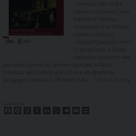
Contenuto Che cos’è il
cammino spirituale? Come
tradurre la chiamata
vocazionale in un effettivo
cammino spirituale
cristiano? Quali passi fare?
In questo testo si presta
particolare attenzione alla
personalizzazione del cammino spirituale, ai fattori
individuali, alle strutture, ai processi e alle dinamiche
pedagogico spirituali. Si affrontano temi …
Continue reading
Didachē/Percorsi.
»
15
condividi su
F
P
T
X
L
W
T
E
P
a
i
h
i
h
e
m
r
c
n
r
n
a
l
a
i
e
t
e
k
t
e
i
n