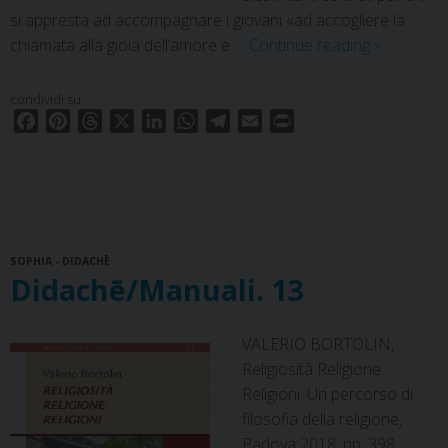
si appresta ad accompagnare i giovani «ad accogliere la
Didachē/Pe
chiamata alla gioia dell’amore e …
Continue reading
»
13
condividi su
F
P
T
X
L
W
T
E
P
a
i
h
i
h
e
m
r
c
n
r
n
a
l
a
i
e
t
e
k
t
e
i
n
b
e
a
e
s
g
l
t
o
r
d
d
A
r
SOPHIA - DIDACHĒ
o
e
s
I
p
a
Didachē/Manuali. 13
k
s
n
p
m
t
VALERIO BORTOLIN,
Religiosità Religione
Religioni. Un percorso di
filosofia della religione,
Padova 2018, pp. 398.