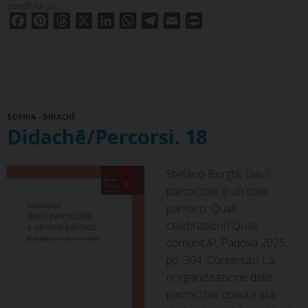
condividi su
F
P
T
X
L
W
T
E
P
a
i
h
i
h
e
m
r
c
n
r
n
a
l
a
i
e
t
e
k
t
e
i
n
b
e
a
e
s
g
l
t
o
r
d
d
A
r
SOPHIA - DIDACHĒ
o
e
s
I
p
a
Didachē/Percorsi. 18
k
s
n
p
m
t
Stefano Borghi, Dieci
parrocchie e un solo
parroco. Quali
celebrazioni? Quali
comunità?, Padova 2025,
pp. 304. Contenuto La
riorganizzazione delle
parrocchie dovuta alla