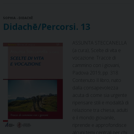
b
e
a
e
s
g
l
t
o
r
d
d
A
r
SOPHIA - DIDACHĒ
o
e
s
I
p
a
Didachē/Percorsi. 13
k
s
n
p
m
t
ASSUNTA STECCANELLA
(a cura), Scelte di vita e
vocazione. Tracce di
cammino con i giovani,
Padova 2019, pp. 318.
Contenuto Il libro, nato
dalla consapevolezza
acuta di come sia urgente
ripensare stili e modalità di
relazione tra chiesa, adulti
e il mondo giovanile,
riprende e approfondisce
alcuni temi centrali per chi