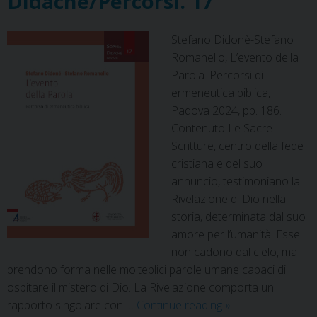
Didachē/Percorsi. 17
k
s
n
p
m
t
Stefano Didonè-Stefano
Romanello, L’evento della
Parola. Percorsi di
ermeneutica biblica,
Padova 2024, pp. 186.
Contenuto Le Sacre
Scritture, centro della fede
cristiana e del suo
annuncio, testimoniano la
Rivelazione di Dio nella
storia, determinata dal suo
amore per l’umanità. Esse
non cadono dal cielo, ma
prendono forma nelle molteplici parole umane capaci di
ospitare il mistero di Dio. La Rivelazione comporta un
Didachē/Percorsi.
rapporto singolare con …
Continue reading
»