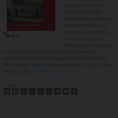
Contenuto Perché la
religione? Nel tempo
dell’indifferenza religiosa e
del fondamentalismo è
ancora più urgente porsi
con serietà questa
domanda. La filosofia, che
da sempre è il luogo delle domande fondamentali
dell’esistenza, è chiamata ad approfondire senza sconti
l’interrogativo e a ricercarne in profondità la risposta. Il libro
Didachē/Manuali.
rintraccia nella …
Continue reading
»
13
condividi su
F
P
T
X
L
W
T
E
P
a
i
h
i
h
e
m
r
c
n
r
n
a
l
a
i
e
t
e
k
t
e
i
n
b
e
a
e
s
g
l
t