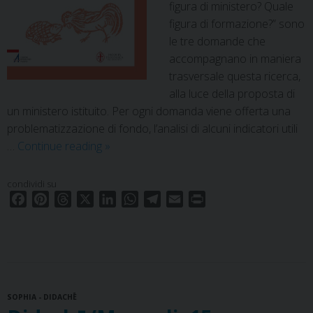
figura di ministero? Quale
figura di formazione?” sono
le tre domande che
accompagnano in maniera
trasversale questa ricerca,
alla luce della proposta di
un ministero istituito. Per ogni domanda viene offerta una
problematizzazione di fondo, l’analisi di alcuni indicatori utili
Didachē/Percorsi.
…
Continue reading
»
16
condividi su
F
P
T
X
L
W
T
E
P
a
i
h
i
h
e
m
r
c
n
r
n
a
l
a
i
e
t
e
k
t
e
i
n
b
e
a
e
s
g
l
t
o
r
d
d
A
r
SOPHIA - DIDACHĒ
o
e
s
I
p
a