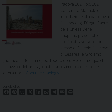
Padova 2021, pp. 282.
Contenuto Manuale di
introduzione alla patrologia
(I-III secolo). Di ogni Padre
della Chiesa viene
dapprima presentato il
profilo attraverso le fonti
stesse di Eusebio (vescovo
di Cesarea) e Girolamo
(monaco di Betlemme) poi l’opera di cui viene dato qualche
assaggio di lettura ragionata. Uno stimolo a entrare nella
Didachē/Manuali.
letteratura …
Continue reading
»
14
condividi su
F
P
T
X
L
W
T
E
P
a
i
h
i
h
e
m
r
c
n
r
n
a
l
a
i
e
t
e
k
t
e
i
n