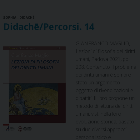
b
e
a
e
s
g
l
t
o
r
d
d
A
r
SOPHIA - DIDACHĒ
o
e
s
I
p
a
Didachē/Percorsi. 14
k
s
n
p
m
t
GIANFRANCO MAGLIO,
Lezioni di filosofia dei diritti
umani, Padova 2021, pp.
208. Contenuto Il problema
dei diritti umani è sempre
stato un argomento
oggetto di rivendicazioni e
dibattiti. Il libro propone un
metodo di lettura dei diritti
umani, visti nella loro
evoluzione storica, basato
su due diversi approcci:
personalistico e