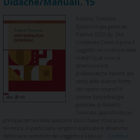
Didachē/Manuali. 15
k
s
n
p
m
t
Roberto Tommasi,
Epistemologia generale,
Padova 2023, pp. 344.
Contenuto Come si pone il
soggetto nei confronti della
realtà? Quali sono le
dimensioni e le
problematiche inerenti alla
verità delle diverse forme
del sapere umano? Il
volume Epistemologia
generale, di Roberto
Tommasi, approfondisce i
principali termini delle questioni sia in chiave storica sia
teoretica. In particolare, vengono esplorate le dinamiche
dell’essere-nelmondo del soggetto e il plesso …
Continue