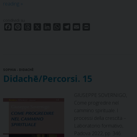
Didachē/Manuali.
reading
»
15
condividi su
F
P
T
X
L
W
T
E
P
a
i
h
i
h
e
m
r
c
n
r
n
a
l
a
i
e
t
e
k
t
e
i
n
b
e
a
e
s
g
l
t
o
r
d
d
A
r
SOPHIA - DIDACHĒ
o
e
s
I
p
a
Didachē/Percorsi. 15
k
s
n
p
m
t
GIUSEPPE SOVERNIGO,
Come progredire nel
cammino spirituale. I
processi della crescita –
Laboratorio formativo,
Padova 2022, pp. 346.