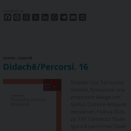
17
condividi su
F
P
T
X
L
W
T
E
P
a
i
h
i
h
e
m
r
c
n
r
n
a
l
a
i
e
t
e
k
t
e
i
n
b
e
a
e
s
g
l
t
o
r
d
d
A
r
SOPHIA - DIDACHĒ
o
e
s
I
p
a
Didachē/Percorsi. 16
k
s
n
p
m
t
Rolando Covi, Parrocchia,
ministeri, formazione. Una
proposta in dialogo con
Spiritus Domini e Antiquum
ministerium, Padova 2024,
pp. 199. Contenuto “Quale
figura di parrocchia? Quale