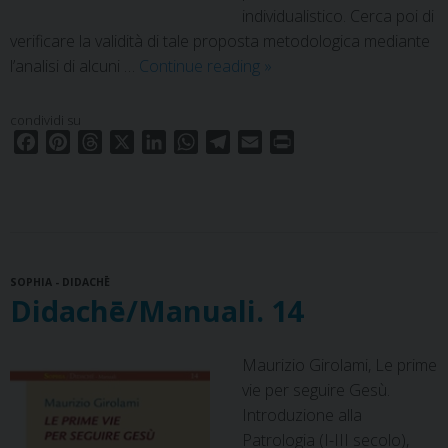
individualistico. Cerca poi di
verificare la validità di tale proposta metodologica mediante
Didachē/Percorsi.
l’analisi di alcuni …
Continue reading
»
14
condividi su
F
P
T
X
L
W
T
E
P
a
i
h
i
h
e
m
r
c
n
r
n
a
l
a
i
e
t
e
k
t
e
i
n
b
e
a
e
s
g
l
t
o
r
d
d
A
r
SOPHIA - DIDACHĒ
o
e
s
I
p
a
Didachē/Manuali. 14
k
s
n
p
m
t
Maurizio Girolami, Le prime
vie per seguire Gesù.
Introduzione alla
Patrologia (I-III secolo),