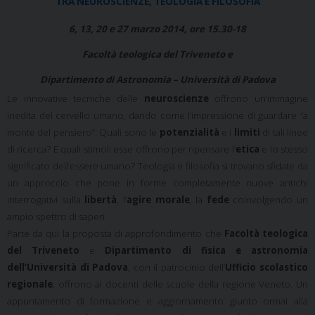
TRA NEUROSCIENZE, TEOLOGIA E FILOSOFIA
6, 13, 20 e 27 marzo 2014, ore 15.30-18
Facoltà teologica del Triveneto e
Dipartimento di Astronomia – Università di Padova
Le innovative tecniche delle
neuroscienze
offrono un’immagine
inedita del cervello umano, dando come l’impressione di guardare “a
monte del pensiero”. Quali sono le
potenzialità
e i
limiti
di tali linee
di ricerca? E quali stimoli esse offrono per ripensare l’
etica
e lo stesso
significato dell’essere umano? Teologia e filosofia si trovano sfidate da
un approccio che pone in forme completamente nuove antichi
interrogativi sulla
libertà
, l’
agire morale
, la
fede
coinvolgendo un
ampio spettro di saperi.
Parte da qui la proposta di approfondimento che
Facoltà teologica
del Triveneto
e
Dipartimento di fisica e astronomia
dell’Università di Padova
, con il patrocinio dell’
Ufficio scolastico
regionale
, offrono ai docenti delle scuole della regione Veneto. Un
appuntamento di formazione e aggiornamento giunto ormai alla