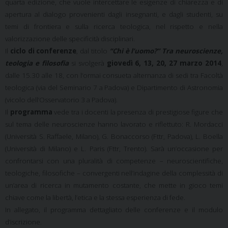
quarta edizione, che vuole intercettare le esigenze di chiarezza e di
apertura al dialogo provenienti dagli insegnanti, e dagli studenti, su
temi di frontiera e sulla ricerca teologica, nel rispetto e nella
valorizzazione delle specificità disciplinari.
Il
ciclo di conferenze
, dal titolo
“Chi è l’uomo?” Tra neuroscienze,
teologia e filosofia
si svolgerà
giovedì 6, 13, 20, 27 marzo 2014
,
dalle 15.30 alle 18, con l’ormai consueta alternanza di sedi tra Facoltà
teologica (via del Seminario 7 a Padova) e Dipartimento di Astronomia
(vicolo dell’Osservatorio 3 a Padova).
Il
programma
vede tra i docenti la presenza di prestigiose figure che
sul tema delle neuroscienze hanno lavorato e riflettuto: R. Mordacci
(Università S. Raffaele, Milano), G. Bonaccorso (Fttr, Padova), L. Boella
(Università di Milano) e L. Paris (Fttr, Trento). Sarà un’occasione per
confrontarsi con una pluralità di competenze – neuroscientifiche,
teologiche, filosofiche – convergenti nell’indagine della complessità di
un’area di ricerca in mutamento costante, che mette in gioco temi
chiave come la libertà, l’etica e la stessa esperienza di fede.
In allegato, il programma dettagliato delle conferenze e il modulo
d’iscrizione.