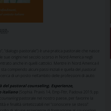
o”, “dialogo pastorale”) è una pratica pastorale che nasce
le sue origini nel secolo scorso in Nord America negli
ntrato anche in quelli cattolici. Mentre in Nord America il
a sta compiendo alcuni passi iniziali e quella del
pastoral
erca di un posto nell’ambito delle professioni di aiuto.
tà del pastoral counseling. Esperienze,
 italiano
(Sophia. Praxis 14, Emp-Fttr, Padova 2019, pp.
counseling
pastorale nel nostro paese, per favorire la
tà e finalità sintetizzabili nel “conoscere se stessi”.
’ascolto di alcune esperienze di formazione al
counseling