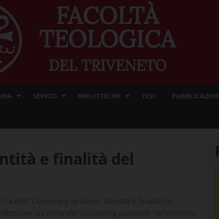
FACOLTÀ
TEOLOGICA
DEL TRIVENETO
ERIA
SERVIZI
BIBLIOTECHE
TESI
PUBBLICAZION
tità e finalità del
 Facoltà “Conoscere se stessi. Identità e finalità del
riflessione sul tema del counseling pastorale nel contesto