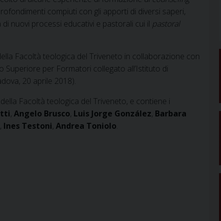
profondimenti compiuti con gli apporti di diversi saperi,
 di nuovi processi educativi e pastorali cui il
pastoral
della Facoltà teologica del Triveneto in collaborazione con
uto Superiore per Formatori collegato all’Istituto di
adova, 20 aprile 2018).
 della Facoltà teologica del Triveneto, e contiene i
tti
,
Angelo Brusco
,
Luis Jorge González
,
Barbara
,
Ines Testoni
,
Andrea Toniolo
.