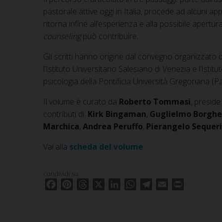
pastorale attive oggi in Italia, procede ad alcuni ap
ritorna infine all’esperienza e alla possibile apertura
counseling
può contribuire.
Gli scritti hanno origine dal convegno organizzato 
l’Istituto Universitario Salesiano di Venezia e l’Istit
psicologia della Pontificia Università Gregoriana (P
Il volume è curato da
Roberto Tommasi
, preside
contributi di:
Kirk Bingaman
,
Guglielmo Borghe
Marchica
,
Andrea Peruffo
,
Pierangelo Sequeri
Vai alla
scheda del volume
.
condividi su
F
P
T
X
L
W
T
E
P
a
i
h
i
h
e
m
r
c
n
r
n
a
l
a
i
e
t
e
k
t
e
i
n