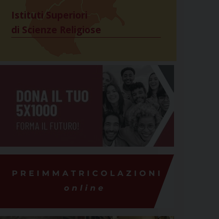
Istituti Superiori
di Scienze Religiose