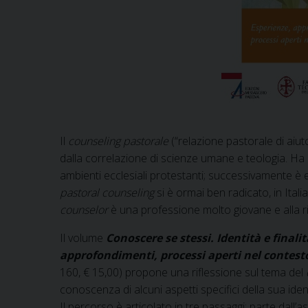
Il
counseling pastorale
(“relazione pastorale di aiut
dalla correlazione di scienze umane e teologia. Ha 
ambienti ecclesiali protestanti; successivamente è e
pastoral counseling
si è ormai ben radicato, in Itali
counselor
è una professione molto giovane e alla ric
Il volume
Conoscere se stessi. Identità e finali
approfondimenti, processi aperti nel contesto
160, € 15,00) propone una riflessione sul tema del
conoscenza di alcuni aspetti specifici della sua identi
Il percorso è articolato in tre passaggi: parte dall