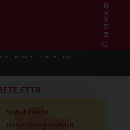
I
MEDIA
NEWS
FAQ
RETE FTTR
Sede di Padova
Istituti Teologici Affiliati