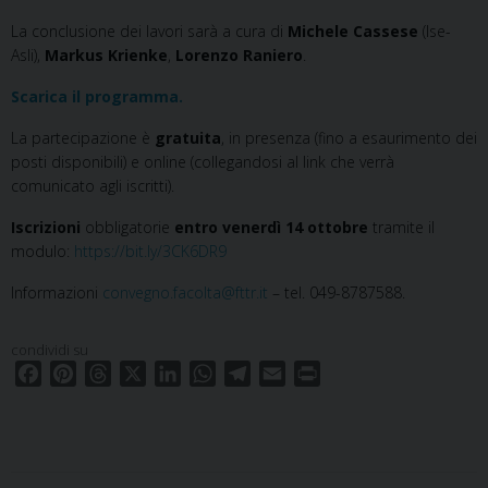
La conclusione dei lavori sarà a cura di
Michele Cassese
(Ise-
Asli),
Markus Krienke
,
Lorenzo Raniero
.
Scarica il programma.
La partecipazione è
gratuita
, in presenza (fino a esaurimento dei
posti disponibili) e online (collegandosi al link che verrà
comunicato agli iscritti).
Iscrizioni
obbligatorie
entro venerdì 14 ottobre
tramite il
modulo:
https://bit.ly/3CK6DR9
Informazioni
convegno.facolta@fttr.it
– tel. 049-8787588.
condividi su
F
P
T
X
L
W
T
E
P
a
i
h
i
h
e
m
r
c
n
r
n
a
l
a
i
e
t
e
k
t
e
i
n
b
e
a
e
s
g
l
t