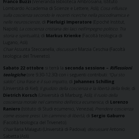
Franco Buzzi
(Veneranda Biblioteca Ambrosiana, Istituto
Lombardo Accademia di Scienze e Lettere, Asli);
Cosa influisce
sulla coscienza secondo le recenti ricerche nella psicodinamica e
nelle neuroscienze
, di
Pierluigi Imperatore
(Epoché Institut,
Napoli);
La coscienza cristiana dei laici nell’impegno politico. Tra
storia e spiritualità
, di
Markus Krienke
(Facoltà teologica di
Lugano, Asli).
Chair
Assunta Steccanella,
discussant
Marzia Ceschia (Facoltà
teologica del Triveneto).
Sabato 22 ottobre
si terrà la
seconda sessione –
Riflessioni
teologiche
(ore 9.30-12.30) con i seguenti contributi:
“Qui sto
saldo”. Una frase e il suo impatto
, di
Johannes Schilling
(Università di Kiel);
Il giudizio della coscienza e la libertà della fede
, di
Dietrich Korsch
(Università di Marburg, Asli);
Il ruolo della
coscienza morale nel cammino dell’etica ecumenica
, di
Lorenzo
Raniero
(Istituto di Studi ecumenici, Venezia);
Prendere coscienza
come essere presi. Un cammino di libertà
, di
Sergio Gaburro
(Facoltà teologica del Triveneto).
Chair
Ilaria Malaguti (Università di Padova),
discussant
Antonio
Sabetta (Asli).