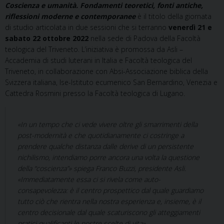
Coscienza e umanità. Fondamenti teoretici, fonti antiche,
riflessioni moderne e contemporanee
è il titolo della giornata
di studio articolata in due sessioni che si terranno
venerdì 21 e
sabato 22 ottobre 2022
nella sede di Padova della Facoltà
teologica del Triveneto. L’iniziativa è promossa da Asli –
Accademia di studi luterani in Italia e Facoltà teologica del
Triveneto, in collaborazione con Absi-Associazione biblica della
Svizzera italiana, Ise-Istituto ecumenico San Bernardino, Venezia e
Cattedra Rosmini presso la Facoltà teologica di Lugano.
«In un tempo che ci vede vivere oltre gli smarrimenti della
post-modernità e che quotidianamente ci costringe a
prendere qualche distanza dalle derive di un persistente
nichilismo, intendiamo porre ancora una volta la questione
della “coscienza”» spiega Franco Buzzi, presidente Asli.
«Immediatamente essa ci si rivela come auto-
consapevolezza: è il centro prospettico dal quale guardiamo
tutto ciò che rientra nella nostra esperienza e, insieme, è il
centro decisionale dal quale scaturiscono gli atteggiamenti
pratici qualificanti le nostre scelte di vita».