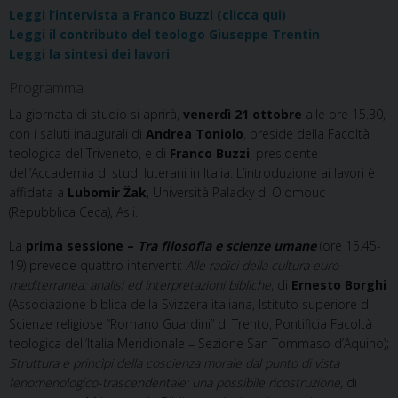
Leggi l’intervista a Franco Buzzi (clicca qui)
Leggi il contributo del teologo Giuseppe Trentin
Leggi la sintesi dei lavori
Programma
La giornata di studio si aprirà,
venerdì 21 ottobre
alle ore 15.30,
con i saluti inaugurali di
Andrea Toniolo
, preside della Facoltà
teologica del Triveneto, e di
Franco Buzzi
, presidente
dell’Accademia di studi luterani in Italia. L’introduzione ai lavori è
affidata a
Lubomir Žak
, Università Palacky di Olomouc
(Repubblica Ceca), Asli.
La
prima sessione –
Tra filosofia e scienze umane
(ore 15.45-
19) prevede quattro interventi:
Alle radici della cultura euro-
mediterranea: analisi ed interpretazioni bibliche
, di
Ernesto Borghi
(Associazione biblica della Svizzera italiana, Istituto superiore di
Scienze religiose “Romano Guardini” di Trento, Pontificia Facoltà
teologica dell’Italia Meridionale – Sezione San Tommaso d’Aquino);
Struttura e princìpi della coscienza morale dal punto di vista
fenomenologico-trascendentale: una possibile ricostruzione
, di