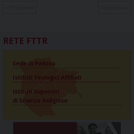
«
Precedente
Successivo
»
RETE FTTR
Sede di Padova
Istituti Teologici Affiliati
Istituti Superiori
di Scienze Religiose