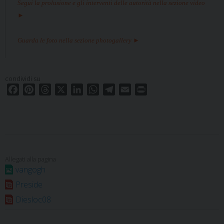
Segui la prolusione e gli interventi delle autorità nella sezione video
►
Guarda le foto nella sezione photogallery
►
condividi su
F
P
T
X
L
W
T
E
P
a
i
h
i
h
e
m
r
c
n
r
n
a
l
a
i
e
t
e
k
t
e
i
n
b
e
a
e
s
g
l
t
o
r
d
d
A
r
o
e
s
I
p
a
vangogh
k
s
n
p
m
Preside
t
Diesloc08