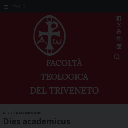
Home
FACOLTÀ
TEOLOGICA
DEL TRIVENETO
Skip
ATTIVITÀ ACCADEMICHE
to
Dies academicus
content