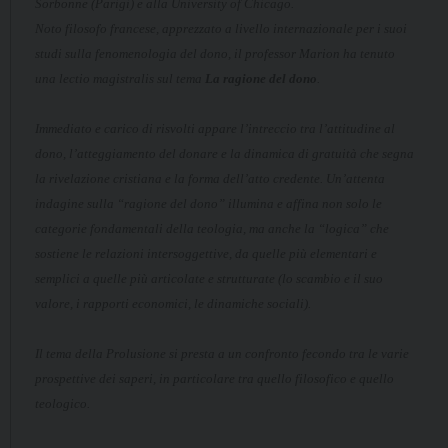
Sorbonne
(Parigi) e alla
University of Chicago
.
Noto filosofo francese, apprezzato a livello internazionale per i suoi
studi sulla fenomenologia del dono, il professor Marion ha tenuto
una
lectio magistralis
sul tema
La ragione del dono
.
Immediato e carico di risvolti appare l’intreccio tra l’attitudine al
dono, l’atteggiamento del donare e la dinamica di gratuità che segna
la rivelazione cristiana e la forma dell’atto credente. Un’attenta
indagine sulla “ragione del dono” illumina e affina non solo le
categorie fondamentali della teologia, ma anche la “logica” che
sostiene le relazioni intersoggettive, da quelle più elementari e
semplici a quelle più articolate e strutturate (lo scambio e il suo
valore, i rapporti economici, le dinamiche sociali).
Il tema della Prolusione si presta a un confronto fecondo tra le varie
prospettive dei saperi, in particolare tra quello filosofico e quello
teologico.