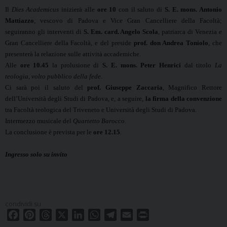
Il
Dies Academicus
inizierà alle
ore 10
con il saluto di
S. E. mons. Antonio
Mattiazzo
, vescovo di Padova e Vice Gran Cancelliere della Facoltà;
seguiranno gli interventi di
S. Em. card. Angelo Scola
, patriarca di Venezia e
Gran Cancelliere della Facoltà, e del preside
prof. don Andrea Toniolo
, che
presenterà la relazione sulle attività accademiche.
Alle
ore 10.45
la prolusione di
S. E. mons. Peter Henrici
dal titolo
La
teologia, volto pubblico della fede
.
Ci sarà poi il saluto del
prof. Giuseppe Zaccaria
, Magnifico Rettore
dell’Università degli Studi di Padova, e, a seguire,
la firma della convenzione
tra Facoltà teologica del Triveneto e
Università degli Studi di Padova.
Intermezzo musicale del
Quartetto Barocco
.
La conclusione è prevista per le
ore 12.15
.
Ingresso solo su invito
condividi su
F
P
T
X
L
W
T
E
P