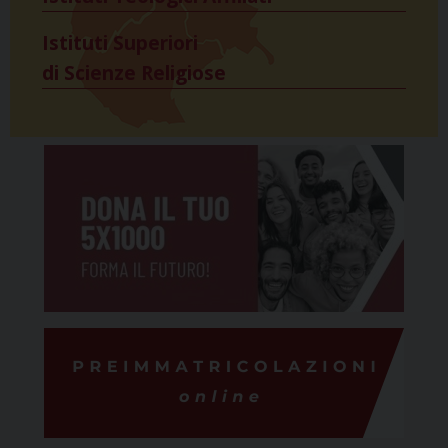
Istituti Superiori
di Scienze Religiose