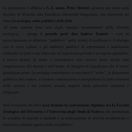
La prolusione è affidata a
S. E. mons.
Peter Henrici
, gesuita, per molti anni
docente di filosofia alla Pontificia Università Gregoriana, che interverrà sul
tema
La teologia, volto pubblico della fede
.
«
Il tema esprime bene uno degli impegni fondamentali della Facoltà
teologica,
– spiega il
preside prof. don Andrea Toniolo
–
cioè la
partecipazione al dibattito “pubblico” sulla verità, il confronto e il dialogo
con le varie culture e gli ambienti pubblici di espressione e mediazione
culturale. La fede è tutt’altro che un’esperienza privata e un sapere opinabile;
è invece dotata di senso e contribuisce alla ricerca della verità, alla
comprensione del mondo e dell’uomo, al bisogno di significato che il vivere
quotidiano pone. La teologia contribuisce a tracciare il “volto”, la fisionomia
pubblica del credere, a rendere comunicativa e interpellante la fede cristiana
nella società e nei contesti attuali, segnati dalla pluralità culturale e
religiosa
».
Nell’occasione del
Dies
sarà firmata la
convenzione stipulata tra la Facoltà
Teologica del Triveneto e l’Università degli Studi di Padova
, che permetterà
lo scambio di docenti e studenti e la realizzazione di attività accademiche e
iniziative culturali aperte anche al pubblico.