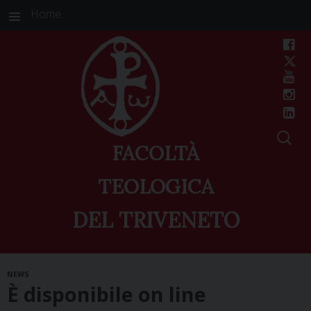
Home
FACOLTÀ
TEOLOGICA
DEL TRIVENETO
Skip
NEWS
to
È disponibile on line
content