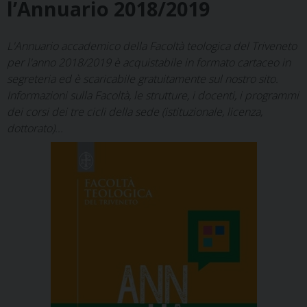
l’Annuario 2018/2019
L'Annuario accademico della Facoltà teologica del Triveneto
per l'anno 2018/2019 è acquistabile in formato cartaceo in
segreteria ed è scaricabile gratuitamente sul nostro sito.
Informazioni sulla Facoltà, le strutture, i docenti, i programmi
dei corsi dei tre cicli della sede (istituzionale, licenza,
dottorato)...