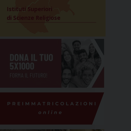
Istituti Superiori
di Scienze Religiose