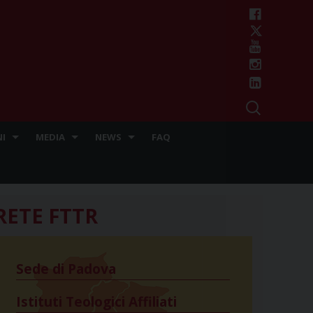
I
MEDIA
NEWS
FAQ
RETE FTTR
Sede di Padova
Istituti Teologici Affiliati