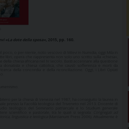
evi «La dote della sposa»
, 2015, pp. 160.
), il poco, o per niente, noto vescovo di Milevi in Numidia, oggi Mila in
sette libri, opera che rappresenta non solo uno scritto sulla «chiesa»,
e della chiesa africana nel IV secolo. Basti accennare alla questione
sa donatista e chiesa cattolica, che causò sofferenza e morti da
cerca della concordia e della riconciliazione. Oggi, i Libri Optati
co.
 ecumenismo.
itero per la chiesa di Venezia nel 1987, ha conseguito la laurea in
ituale presso la Facoltà teologica del Triveneto nel 2013. Docente di
Studio teologico del Seminario patriarcale e lo Studium generale
ere scientifico e pastorale, tra le quali si segnala:
Congregati ad
rica, linguistica e teologica
(Marcianum Press 2006). Attualmente è