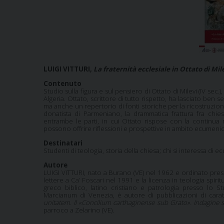
LUIGI VITTURI,
La fraternità ecclesiale in Ottato di Mil
Contenuto
Studio sulla figura e sul pensiero di Ottato di Milevi (IV sec.
Algeria. Ottato, scrittore di tutto rispetto, ha lasciato ben 
ma anche un repertorio di fonti storiche per la ricostruzion
donatista di Parmeniano, la drammatica frattura fra chie
entrambe le parti, in cui Ottato rispose con la continua ri
possono offrire riflessioni e prospettive in ambito ecumeni
Destinatari
Studenti di teologia, storia della chiesa; chi si interessa di
Autore
LUIGI VITTURI, nato a Burano (VE) nel 1962 e ordinato presb
lettere a Ca’ Foscari nel 1991 e la licenza in teologia spir
greco biblico, latino cristiano e patrologia presso lo 
Marcianum di Venezia, è autore di pubblicazioni di caratt
unitatem. Il «Concilium carthaginense sub Grato». Indagine sto
parroco a Zelarino (VE).