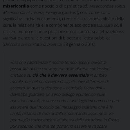
misericordia
come nocciolo di ogni etica (cf.
Misericordiae vultus
,
Misericordia et misera
,
Evangelii gaudium
); così come sono
significativi i richiami ecumenici, i temi della responsabilità e della
cura, la relazionalità e la componente eco-sociale (
Laudato si’
), il
discernimento e il bene possibile entro i percorsi affettivi (
Amoris
laetitia
); e ancora le questioni di bioetica e l’etica pubblica
(
Discorso al Comitato di bioetica
, 28 gennaio 2016).
«Ciò che caratterizza il nostro tempo appare quindi la
possibilità di una convergenza delle diverse confessioni
cristiane su
ciò che è davvero essenziale
in ambito
morale, pur nel permanere di significative differenze di
accento. In questa direzione – conclude Morandini –
dovrebbe guardare un serio dialogo ecumenico sulle
questioni morali, riconoscendo i tanti legittimi nomi che può
assumere quel nocciolo del messaggio cristiano che è la
carità, l’istanza di cura dell’altro; ricercando assieme le vie
per meglio corrispondere all’altezza della vocazione in Cristo,
pur sapendo che diverse potranno essere le risposte