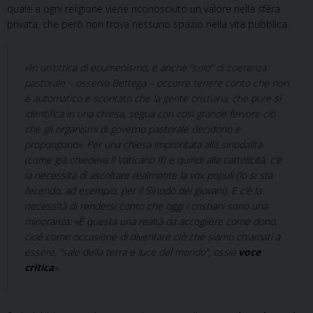
quale a ogni religione viene riconosciuto un valore nella sfera
privata, che però non trova nessuno spazio nella vita pubblica.
«In un’ottica di ecumenismo, e anche “solo” di coerenza
pastorale – osserva Bettega – occorre tenere conto che non
è automatico e scontato che la gente cristiana, che pure si
identifica in una chiesa, segua con così grande fervore ciò
che gli organismi di governo pastorale decidono e
propongono». Per una chiesa improntata alla sinodalità
(come già chiedeva il Vaticano II) e quindi alla cattolicità, c’è
la necessità di ascoltare realmente la
vox populi
(lo si sta
fecendo, ad esempio, per il Sinodo dei giovani). E c’è la
necessità di rendersi conto che oggi i cristiani sono una
minoranza: «È questa una realtà da accogliere come dono,
cioè come occasione di diventare ciò che siamo chiamati a
essere, “sale della terra e luce del mondo”, ossia
voce
critica
».