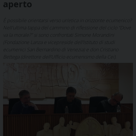
aperto
È possibile orientarsi verso un’etica in orizzonte ecumenico?
Nell'ultima tappa del cammino di riflessione del ciclo “Dove
va la morale?” si sono confrontati Simone Morandini
(Fondazione Lanza e vicepreside dell’Istituto di studi
ecumenici San Bernardino di Venezia) e don Cristiano
Bettega (direttore dell’Ufficio ecumenismo della Cei).