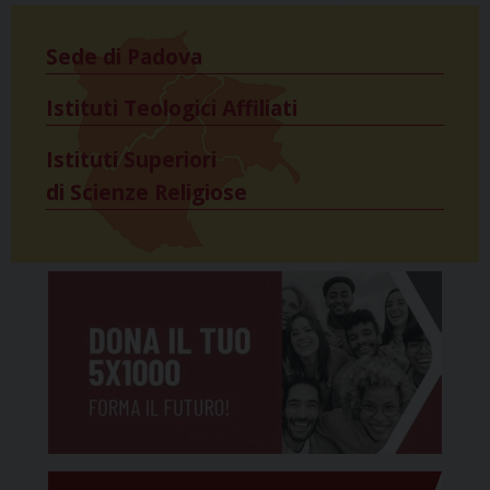
Sede di Padova
Istituti Teologici Affiliati
Istituti Superiori
di Scienze Religiose