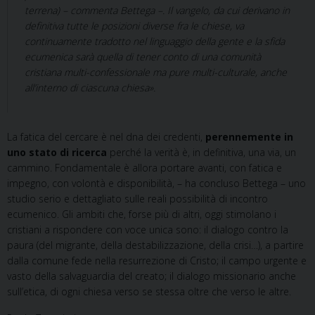
terrena) – commenta Bettega –. Il vangelo, da cui derivano in
definitiva tutte le posizioni diverse fra le chiese, va
continuamente tradotto nel linguaggio della gente e la sfida
ecumenica sarà quella di tener conto di una comunità
cristiana multi-confessionale ma pure multi-culturale, anche
all’interno di ciascuna chiesa».
La fatica del cercare è nel dna dei credenti,
perennemente in
uno stato di ricerca
perché la verità è, in definitiva, una via, un
cammino. Fondamentale è allora portare avanti, con fatica e
impegno, con volontà e disponibilità, – ha concluso Bettega – uno
studio serio e dettagliato sulle reali possibilità di incontro
ecumenico. Gli ambiti che, forse più di altri, oggi stimolano i
cristiani a rispondere con voce unica sono: il dialogo contro la
paura (del migrante, della destabilizzazione, della crisi…), a partire
dalla comune fede nella resurrezione di Cristo; il campo urgente e
vasto della salvaguardia del creato; il dialogo missionario anche
sull’etica, di ogni chiesa verso se stessa oltre che verso le altre.