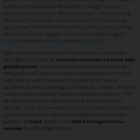
accentuazioni nella lettura del rapporto fra legge morale e
coscienza individuale nelle differenti tradizioni cristiane; sono gli
spazi in cui si oscilla dalla controversia al confronto al dialogo –
ha osservato Simone Morandini sintetizzando il percorso fin qui
fatto nei precedenti dialoghi con le etiche evangelica (leggi la
sintesi
), evangelicale (
sintesi
) e ortodossa (
sintesi
).
Oggi però il dibattito ecumenico – ha affermato – registra un
passaggio irreversibile: un
consenso crescente sul tema della
giustificazione
, su una lettura dell’umana esistenza nel segno
della grazia e del dono, come fattori che precedono e fondano
l’agire umano; anche se ciò non comporta l’affermazione
autoritaria di un unico linguaggio possibile per parlarne. In questo
contesto, favorito dalla Dichiarazione congiunta siglata nel 1999
da cattolici e luterani e dal pontificato di papa Francesco, è
maturata anche una convergenza su «una comprensione dell’etica
come risposta grata e obbediente all’agire di Dio che salva e
giustifica; dell’
etica
, quindi, come
realtà teologicamente
seconda
rispetto all’agire divino».