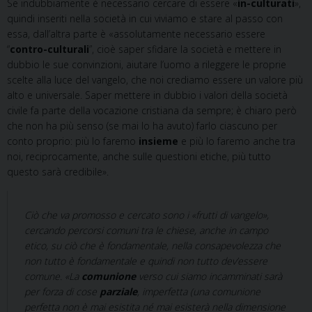
Se indubbiamente è necessario cercare di essere «
in-culturati
»,
quindi inseriti nella società in cui viviamo e stare al passo con
essa, dall’altra parte è «assolutamente necessario essere
“
contro-culturali
”, cioè saper sfidare la società e mettere in
dubbio le sue convinzioni, aiutare l’uomo a rileggere le proprie
scelte alla luce del vangelo, che noi crediamo essere un valore più
alto e universale. Saper mettere in dubbio i valori della società
civile fa parte della vocazione cristiana da sempre; è chiaro però
che non ha più senso (se mai lo ha avuto) farlo ciascuno per
conto proprio: più lo faremo
insieme
e più lo faremo anche tra
noi, reciprocamente, anche sulle questioni etiche, più tutto
questo sarà credibile».
Ciò che va promosso e cercato sono i «frutti di vangelo»,
cercando percorsi comuni tra le chiese, anche in campo
etico, su ciò che è fondamentale, nella consapevolezza che
non tutto è fondamentale e quindi non tutto dev’essere
comune. «La
comunione
verso cui siamo incamminati sarà
per forza di cose
parziale
, imperfetta (una comunione
perfetta non è mai esistita né mai esisterà nella dimensione