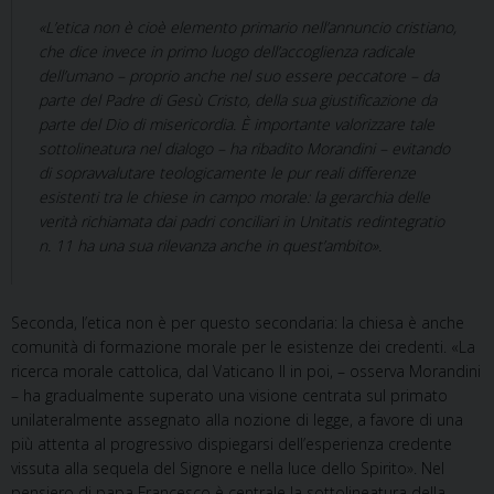
«L’etica non è cioè elemento primario nell’annuncio cristiano,
che dice invece in primo luogo dell’accoglienza radicale
dell’umano – proprio anche nel suo essere peccatore – da
parte del Padre di Gesù Cristo, della sua giustificazione da
parte del Dio di misericordia. È importante valorizzare tale
sottolineatura nel dialogo – ha ribadito Morandini – evitando
di sopravvalutare teologicamente le pur reali differenze
esistenti tra le chiese in campo morale: la gerarchia delle
verità richiamata dai padri conciliari in
Unitatis redintegratio
n. 11 ha una sua rilevanza anche in quest’ambito».
Seconda, l’etica non è per questo secondaria: la chiesa è anche
comunità di formazione morale per le esistenze dei credenti. «La
ricerca morale cattolica, dal Vaticano II in poi, – osserva Morandini
– ha gradualmente superato una visione centrata sul primato
unilateralmente assegnato alla nozione di legge, a favore di una
più attenta al progressivo dispiegarsi dell’esperienza credente
vissuta alla sequela del Signore e nella luce dello Spirito». Nel
pensiero di papa Francesco è centrale la sottolineatura della