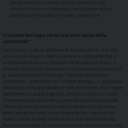
perché diverse e numerose sono le mediazioni in tale
processo di ricerca e, d’altra parte, senza perdere alcune
specificità che le tradizioni cristiane custodiscono».
Cristiano Bettega: verso una voce unica della
cristianità?
Tra le chiese – e anche all’interno di ciascuna chiesa – è in atto
una sorta di «dissenso reale» su temi etici, molto profondo: è
un’alternanza di unione e divisione che attraversa le chiese. A
momenti di profonda comunione, come la preghiera condivisa o
gli approfondimenti di studio per i 500 anni della Riforma
protestante, – esemplifica don Cristiano Bettega – si oppongono
differenze in tema di ordinazione delle donne (nelle chiese legate
alla Riforma e in quella anglicana), nella posizione pro o contro
l’ecumenismo (per gli ortodossi), nella distanza fra la posizione
ufficiale di apertura verso profughi e migranti e ciò che molta
gente, anche praticante, pensa realmente (fra i cattolici). Una
realtà comune, paradossalmente, è la sfida, che investe tutta
l’Europa occidentale, di doversi confrontare con una cultura nella