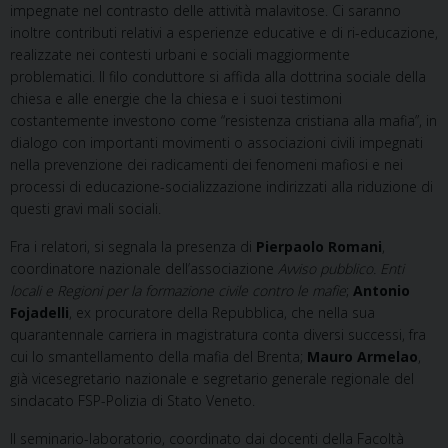
impegnate nel contrasto delle attività malavitose. Ci saranno
inoltre contributi relativi a esperienze educative e di ri-educazione,
realizzate nei contesti urbani e sociali maggiormente
problematici. Il filo conduttore si affida alla dottrina sociale della
chiesa e alle energie che la chiesa e i suoi testimoni
costantemente investono come “resistenza cristiana alla mafia”, in
dialogo con importanti movimenti o associazioni civili impegnati
nella prevenzione dei radicamenti dei fenomeni mafiosi e nei
processi di educazione-socializzazione indirizzati alla riduzione di
questi gravi mali sociali.
Fra i relatori, si segnala la presenza di
Pierpaolo Romani
,
coordinatore nazionale dell’associazione
Avviso pubblico. Enti
locali e Regioni per la formazione civile contro le mafie
;
Antonio
Fojadelli
, ex procuratore della Repubblica, che nella sua
quarantennale carriera in magistratura conta diversi successi, fra
cui lo smantellamento della mafia del Brenta;
Mauro Armelao
,
già vicesegretario nazionale e segretario generale regionale del
sindacato FSP-Polizia di Stato Veneto.
Il seminario-laboratorio, coordinato dai docenti della Facoltà