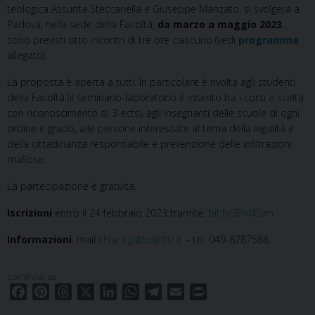
teologica Assunta Steccanella e Giuseppe Manzato, si svolgerà a
Padova, nella sede della Facoltà,
da marzo a maggio 2023
;
sono previsti otto incontri di tre ore ciascuno (vedi
programma
allegato).
La proposta è aperta a tutti. In particolare è rivolta agli studenti
della Facoltà (il seminario-laboratorio è inserito fra i corsi a scelta
con riconoscimento di 3 ects), agli insegnanti delle scuole di ogni
ordine e grado, alle persone interessate al tema della legalità e
della cittadinanza responsabile e prevenzione delle infiltrazioni
mafiose.
La partecipazione è gratuita.
Iscrizioni
entro il 24 febbraio 2023 tramite:
bit.ly/3Px0Cvm
Informazioni
: mail
chiara.gatto@fttr.it
– tel. 049-8787588.
condividi su
F
P
T
X
L
W
T
E
P
a
i
h
i
h
e
m
r