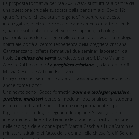
La proposta formativa per l’aa 2021/2022 si struttura a partire da
una questione cruciale suscitata dalla pandemia di Covid-19:
quale forma di chiesa sta emergendo? A partire da questo
interrogativo, dentro i processi di cambiamento in atto e con lo
sguardo rivolto alle prospettive che si aprono, la teologia
pastorale considererà l’agire nelle comunità ecclesiali; la teologia
spirituale porrà al centro l’esperienza della preghiera cristiana.
Caratterizzano l’offerta formativa i due seminari-laboratori, dal
titolo
La chiesa che verrà
, condotto dai proff. Dario Vivian e
Alessio Dal Pozzolo e
La preghiera cristiana
, guidato dai proff.
Marzia Ceschia e Antonio Bertazzo.
I singoli corsi e i seminari-laboratori possono essere frequentati
anche come uditori.
Una novità sono i Sabati formativi
Donne e teologia: pensiero,
pratiche, ministeri
, percorsi modulari, opzionali per gli studenti
iscritti e aperti anche per la formazione permanente e per
l’aggiornamento degli insegnanti di religione. Si svolgeranno
interamente online e tratteranno le pratiche di trasformazione
nelle teologie delle donne (proff. Marzia Ceschia e Lucia Vantini) e i
ministeri, istituiti e di fatto, delle donne nella chiesa (proff. Serena