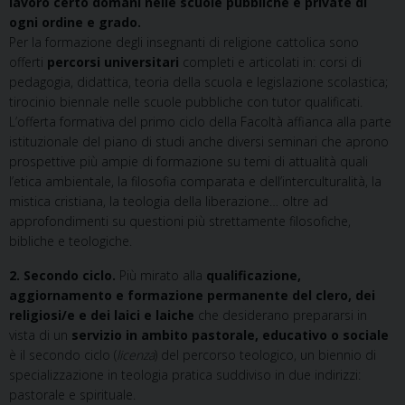
lavoro certo domani nelle scuole pubbliche e private di
ogni ordine e grado.
Per la formazione degli insegnanti di religione cattolica sono
offerti
percorsi universitari
completi e articolati in: corsi di
pedagogia, didattica, teoria della scuola e legislazione scolastica;
tirocinio biennale nelle scuole pubbliche con tutor qualificati.
L’offerta formativa del primo ciclo della Facoltà affianca alla parte
istituzionale del piano di studi anche diversi seminari che aprono
prospettive più ampie di formazione su temi di attualità quali
l’etica ambientale, la filosofia comparata e dell’interculturalità, la
mistica cristiana, la teologia della liberazione… oltre ad
approfondimenti su questioni più strettamente filosofiche,
bibliche e teologiche.
2. Secondo ciclo.
Più mirato alla
qualificazione,
aggiornamento e formazione permanente del clero, dei
religiosi/e e dei laici e laiche
che desiderano prepararsi in
vista di un
servizio in ambito pastorale, educativo o sociale
è il secondo ciclo (
licenza
) del percorso teologico, un biennio di
specializzazione in teologia pratica suddiviso in due indirizzi:
pastorale e spirituale.