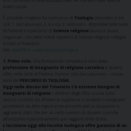
uffici diocesani e nella vita pastorale, nei media e nelle diverse
realtà sociali.
È possibile scegliere fra il percorso di
Teologia
(articolato in tre
cicli: 1.
baccalaureato
, 2.
licenza
, 3.
dottorato
– disponibili nella sede
di Padova) e il percorso di
Scienze religiose
(
laurea
e
laurea
magistrale
– nei sette Istituti superiori di Scienze religiose collegati
in tutto il Triveneto).
Info:
www.fttr.it
–
www.iostudioteologia.it
1. Primo ciclo.
Una formazione completa in vista della
professione di insegnante di religione cattolica
è quanto
offre, nella sede di Padova, il primo ciclo (
baccalaureato
– cinque
anni) del
PERCORSO DI TEOLOGIA
.
Oggi nelle diocesi del Triveneto c’è estremo bisogno di
insegnanti di religione
; i direttori degli Uffici scuola sono
spesso costretti ad affidare le supplenze a studenti o insegnanti
provenienti da altre regioni e nei prossimi anni la situazione si
aggraverà, dato che per un certo numero di docenti si profila
all’orizzonte il pensionamento per raggiunti limiti di età.
L’iscrizione oggi alla Facoltà teologica offre garanzia di un