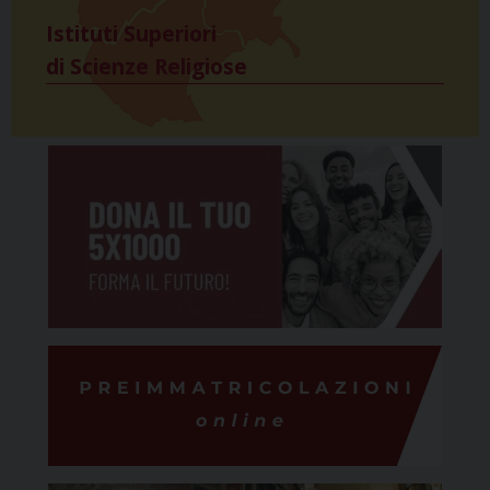
Istituti Superiori
di Scienze Religiose