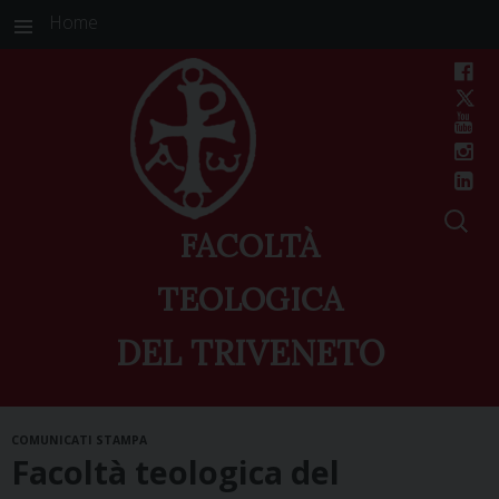
Home
FACOLTÀ
TEOLOGICA
DEL TRIVENETO
Skip
COMUNICATI STAMPA
to
Facoltà teologica del
content