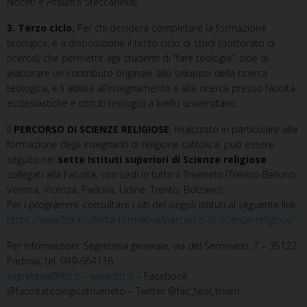
Noceti e Assunta Steccanella).
3. Terzo ciclo.
Per chi desidera completare la formazione
teologica, è a disposizione il terzo ciclo di studi (dottorato di
ricerca), che permette agli studenti di “fare teologia”, cioè di
elaborare un contributo originale allo sviluppo della ricerca
teologica, e li abilita all’insegnamento e alla ricerca presso facoltà
ecclesiastiche e istituti teologici a livello universitario.
Il
PERCORSO DI SCIENZE RELIGIOSE
, finalizzato in particolare alla
formazione degli insegnanti di religione cattolica, può essere
seguito nei
sette Istituti superiori di Scienze religiose
collegati alla Facoltà, con sedi in tutto il Triveneto (Treviso-Belluno,
Verona, Vicenza, Padova, Udine, Trento, Bolzano).
Per i programmi, consultare i siti dei singoli istituti al seguente link:
https://www.fttr.it/offerta-formativa/percorso-di-scienze-religiose/
Per informazioni: Segreteria generale, via del Seminario, 7 – 35122
Padova, tel. 049-664116
segreteria@fttr.it
–
www.fttr.it
– Facebook
@facoltateologicatriveneto – Twitter @fac_teol_triven