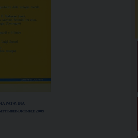
IA PATAVINA
 Settem
br
e-Dicem
br
e 2009