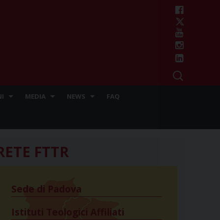
I
MEDIA
NEWS
FAQ
RETE FTTR
Sede di Padova
Istituti Teologici Affiliati