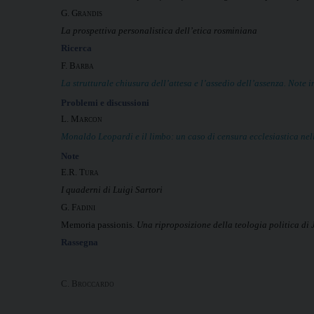
G. Grandis
La prospettiva personalistica dell’etica rosminiana
Ricerca
F. Barba
La strutturale chiusura dell’attesa e l’assedio dell’assenza. Note i
Problemi e discussioni
L. Marcon
Monaldo Leopardi e il limbo: un caso di censura ecclesiastica nel
Note
E.R. Tura
I quaderni di Luigi Sartori
G. Fadini
Memoria passionis.
Una riproposizione della teologia politica di J
Rassegna
C. Broccardo