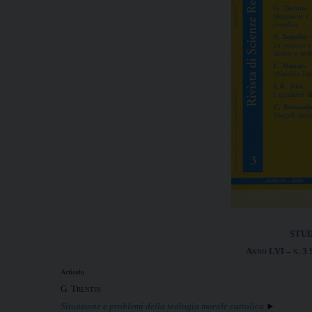
STUD
A
nno LVI – n. 3
Articolo
G. Trentin
Situazione e problemi della teologia morale cattolica
►