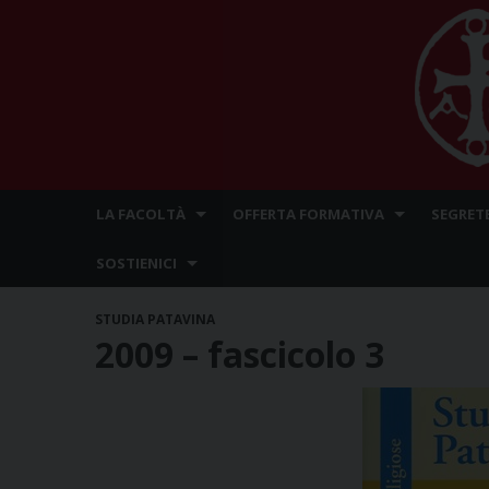
Skip
LA FACOLTÀ
OFFERTA FORMATIVA
SEGRET
to
content
SOSTIENICI
STUDIA PATAVINA
2009 – fascicolo 3