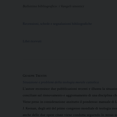
Bollettino bibliografico: i Vangeli sinottici
Recensioni, schede e segnalazioni bibliografiche
Libri ricevuti
Giuseppe Trentin
Situazione e problemi della teologia morale cattolica
L’autore recensisce due pubblicazioni recenti e illustra la situazi
conciliare sul rinnovamento e aggiornamento di una disciplina che 
Viene preso in considerazione anzitutto il ponderoso manuale di L.
J. Keenan, degli atti del primo congresso mondiale di teologia mor
anche delle due opere citate viene condotta seguendo lo stesso sch