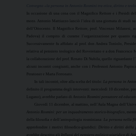
Convegno «la persona in Antonio Rosmini tra etica, diritto e teol
In occasione di una cena con il Magnifico Rettore e i Presidi de
mons. Antonio Mattiazzo lanciò l’idea di una giornata di studi su
dell’Ottocento. Il Magnifico Rettore, prof. Vincenzo Milanesi, 
Padova) il compito di curarne l’organizzazione per quanto rigu
Successivamente fu affidato al prof. don Andrea Toniolo, Preside
relativa al pensiero teologico del Roveretano e a don Francesco 
la collaborazione del prof. Renato Di Nubila,
quello riguardante l’
alcuni incontri congiunti, anche con i Professori Antonio Papisc
Peratoner e Marta Ferronato.
In tali incontri, oltre alla scelta del titolo:
La persona in Anton
definito il programma degli interventi:
mercoledì 10 dicembre, pre
Lugano), avrebbe parlato di
Antonio Rosmini pensatore ed educato
Giovedì 11 dicembre, al mattino, nell’Aula Magna dell’Univer
Antonio Rosmini: per un inquadramento storico-biografico
, ment
della filosofia e dell’antropologia rosminiana:
La persona nella fi
approfondire i motivi filosofico-giuridici:
Diritto e diritti dell
avrebbe descritto gli
Influssi del pensiero politico-giuridico di An