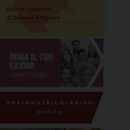
Istituti Superiori
di Scienze Religiose