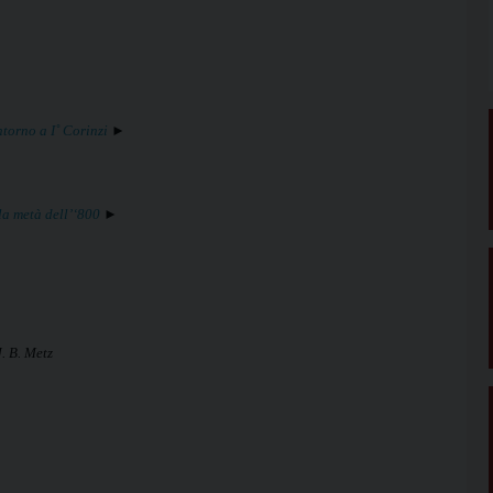
ntorno a I˚ Corinzi
►
la metà dell’‘800
►
. B. Metz