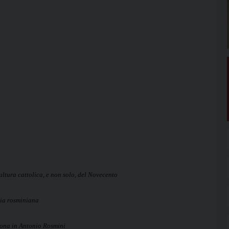
ultura cattolica, e non solo, del Novecento
gia rosminiana
rsona in Antonio Rosmini