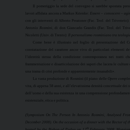
Il pomeriggio la sede del convegno si sarebbe spostata pres
lavori affidata ancora a Markus Krienke:
Essere – conoscere – agir
con gli interventi di Alberto Peratoner (Fac. Teol. del Triveneto)
Antonio Rosmini
, di don Giancarlo Grandis (Fac. Teol. del Triv
Nicoletti (Univ. di Trento):
Il personalismo rosminiano tra teologia
Come bene è illustrato nel foglio di presentazione del C
constatazione del carattere ancor vivo di particolari elementi de
l’identità stessa della condizione contemporanea nei tratti ch
frammentazione e disarticolazione dei saperi che lacera le culture 
una trama di crisi profonde e apparentemente insanabili».
La vasta produzione di Rosmini (il piano delle
Opere comple
vita, di appena 58 anni, e all’elevatissima densità concettuale dei su
dell’uomo e della sua esistenza in una comprensione profondamente
esistenziale, etica e politica.
(Symposium On The Person In Antonio Rosmini, Analysed Fro
December 2008). On the occasion of a dinner with the Rector of the
th
hosted by the Bishop of Padua on 12
February 2008, Monsigno