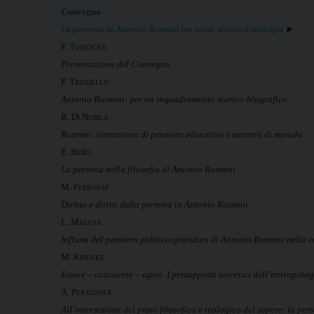
Convegno
La persona in Antonio Rosmini tra etica, diritto e teologia
►
F.
Todescan
Presentazione del Convegno
F. Traniello
Antonio Rosmini: per un inquadramento storico-biografico
R. Di Nubila
Rosmini: costruttore di pensiero educativo e maestro di metodo
E. Berti
La persona nella filosofia di Antonio Rosmini
M. Ferronat
Diritto e diritti della persona in Antonio Rosmini
L. Malusa
Influssi del pensiero politico-giuridico di Antonio Rosmini nella c
M. Krienke
Essere – conoscere – agire. I presupposti teoretici dell’antropolo
A. Peratoner
All’intersezione dei piani filosofico e teologico del sapere: la pe