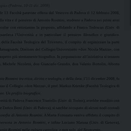
ogia» (Padova, 10-11 dic. 2008)
lle 13 Facoltà patavine offerta dal Vescovo di Padova il 12 febbraio 2008,
lla vita e il pensiero di Antonio Rosmini, studente a Padova nei primi anni
accolse con entusiasmo la proposta, affidando a Franco Todescan (Univ. di
ardava l’Università e in particolare il pensiero filosofico e giuridico.
 della Facoltà Teologica del Triveneto, il compito di organizzare la parte
Massagrande, Direttore del Collegio Universitario «don Nicola Mazza», con
aspetto più strettamente biografico. In preparazione all’iniziativa si tennero
a, Michele Nicoletti, don Giancarlo Grandis, don Valerio Bortolin, Alberto
io Rosmini tra etica, diritto e teologia
, e della data: l’11 dicembre 2008, fu
sso il Collegio «don Mazza», il prof. Markus Krienke (Facoltà Teologica di
re. Un profilo biografico
.
sità di Padova Francesco Traniello (Univ. di Torino), avrebbe esordito con
re Enrico Berti (Univ. di Padova), si sarebbe occupato di alcuni nodi centrali
losofia di Antonio Rosmini.
A Marta Ferronato veniva affidato il compito di
a persona in Antonio Rosmini,
e infine Luciano Matusa (Univ. di Genova),
tonio Rosmini sulla cultura cattolica, e non solo, del Novecento.