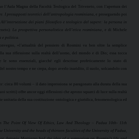
so l’Aula Magna della Facoltà Teologica del Triveneto, con l’apertura dei
e. I presupposti teoretici dell’antropologia rosminiana
, e proseguendo poi
:
All’intersezione dei piani filosofico e teologico del sapere: la persona in
eneto):
La prospettiva personalistica dell’etica rosminiana
, e di Michele
 e politica.
onvegno, «l’attualità del pensiero di Rosmini va ben oltre la semplice
lla sua riflessione sulla realtà dell’uomo, del mondo e di Dio; essa tocca
e le sono essenziali, giacché egli descrisse profeticamente lo stato di
del nostro tempo e ne crepa, dopo averlo inaridito, il suolo, solcandolo con
te
: circa 80 volumi – il dato impressiona se paragonato alla durata della sua
oi scritti) offre ancor oggi riflessioni che aprono squarci di luce sulla realtà
 unitaria della sua costituzione ontologica e giuridica, fenomenologica ed
m The Point Of View Of Ethics, Law And Theology – Padua 10th- 11th
 University and the heads of thirteen faculties of the University of Padua,
r Antonio Mattiazzo had the idea of a symposium on Rosmini’s life and