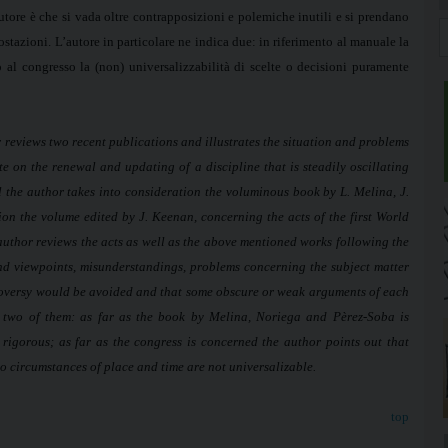
utore è che si vada oltre contrapposizioni e polemiche inutili e si prendano
ostazioni. L’autore in particolare ne indica due: in riferimento al manuale la
 al congresso la (non) universalizzabilità di scelte o decisioni puramente
 reviews two recent publications and illustrates the situation and problems
te on the renewal and updating of a discipline that is steadily oscillating
ll the author takes into consideration the voluminous book by L. Melina, J.
on the volume edited by J. Keenan, concerning the acts of the first World
uthor reviews the acts as well as the above mentioned works following the
and viewpoints, misunderstandings, problems concerning the subject matter
roversy would be avoided and that some obscure or weak arguments of each
t two of them: as far as the book by Melina, Noriega and Pèrez-Soba is
rigorous; as far as the congress is concerned the author points out that
to circumstances of place and time are not universalizable.
top