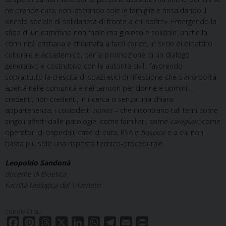
ne prende cura, non lasciando sole le famiglie e rinsaldando il
vincolo sociale di solidarietà di fronte a chi soffre». Emergendo la
sfida di un cammino non facile ma gioioso e solidale, anche la
comunità cristiana è chiamata a farsi carico, in sede di dibattito
culturale e accademico, per la promozione di un dialogo
generativo e costruttivo con le autorità civili, favorendo
soprattutto la crescita di spazi etici di riflessione che siano porta
aperta nelle comunità e nei territori per donne e uomini –
credenti, non credenti, in ricerca o senza una chiara
appartenenza, i cosiddetti
nones
– che incontrano tali temi come
singoli affetti dalle patologie, come familiari, come
caregiver
, come
operatori di ospedali, case di cura, RSA e
hospice
e a cui non
basta più solo una risposta tecnico-procedurale.
Leopoldo Sandonà
docente di Bioetica
Facoltà teologica del Triveneto
condividi su
F
P
T
X
L
W
T
E
P