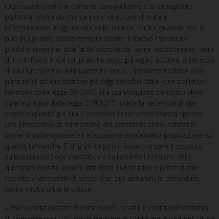
tutte quelle pratiche come le cure palliative o la sedazione
palliativa profonda che vanno in direzione di evitare
un’ostinazione irragionevole delle terapie. Anche quando non si
può più guarire, si può sempre curare. Il rischio che alcune
pratiche diventino una facile scorciatoia, come testimoniano i dati
di molti Paesi in cui tali pratiche sono già legali, assume la fattezza
di una prospettiva relativamente certa. L’implementazione solo
parziale di alcune pratiche già oggi possibili, dalle cure palliative
normate dalla legge 38/2010, alla pianificazione condivisa delle
cure normata dalla legge 219/2017, indica la necessità di dar
corpo a quanto già ora è possibile. In tal senso manca spesso
una prospettiva di formazione del personale socio-sanitario
come di informazione ed educazione (civica) della popolazione su
queste tematiche. È di gran lunga più facile spingere il dibattito
sulla polarizzazione mediatica e sulla parcellizzazione delle
questioni, ridotte a mero antidoto burocratico e procedurale
rispetto a domande di senso che, pur abitando le procedure,
vanno molto oltre le stesse.
«Una società capace di cura evita lo scarto e costruisce cammini
di speranza non solo per le persone assistite ma anche per chi se