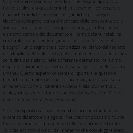
Sul piano dei contenuti va ricordato il necessario approccio
transdisciplinare a questi temi, che richiedono il convergere di
dinamiche mediche, assistenziali, giuridiche, psicologiche,
filosofico-teologiche, senza dimenticare delle prospettive delle
scienze sociali come per esempio la demografia. Il secondo
elemento centrale del documento è il tema della vulnerabilità
creaturale, riconoscendo ognuno di noi come “essere del
bisogno”: «un bisogno che si concretizza nel pianto del neonato,
nella fragilità dell’adolescente, nello smarrimento dell’adulto, nella
solitudine dell’anziano, nella sofferenza del malato, nell’ultimo
respiro di chi muore. Tale cifra attraversa ogni fase dell’esistenza
umana». Questo aspetto consente di riportare le questioni
bioetiche da ambito iper-specialistico marginalizzato a livello
accademico come di dibattito ecclesiale, alla prospettiva di
ecologia integrale del “tutto è connesso” (
Laudato si’
, n. 117) per
una cultura della vita (
Evangelium vitae
).
Sul piano specifico alcuni elementi bioetici sono fondanti un
autentico dibattito e dialogo sul fine vita: non possiamo ridurre
l’ampia gamma delle prospettive di fine vita al mero dibattito
“suicidio assistito sì o no”, dal momento che così sfuggirebbero