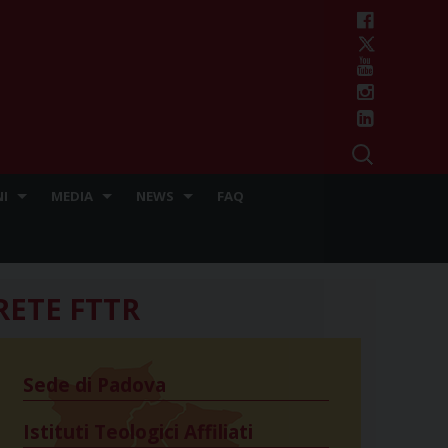
I
MEDIA
NEWS
FAQ
RETE FTTR
Sede di Padova
Istituti Teologici Affiliati