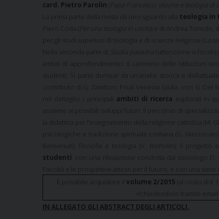
card. Pietro Parolin
(
Papa Francesco: visione e teologia d
La prima parte della rivista dà uno sguardo alla
teologia in 
Piero Coda (
Per una teologia in uscita
) e di Andrea Toniolo, 
per gli studi superiori di teologia e di scienze religiose (
La te
Nella seconda parte di
Studia patavina
l’attenzione si focaliz
ambiti di approfondimento: il cammino delle istituzioni teolog
studenti. Si parte dunque da un’analisi storica e dell’attuale
contributo di G. Zambon; Friuli Venezia Giulia, con G. Del M
nel dettaglio i principali
ambiti di ricerca
esplorati in qu
assieme ai possibili sviluppi futuri: il percorso di specializza
la didattica per l’insegnamento della religione cattolica (M. Giu
psicologiche e tradizione spirituale cristiana (G. Mazzocato); 
Benvenuti); filosofia e teologia (V. Bortolin); il progetto 
studenti
, con una rilevazione condotta dal sociologo D. Gi
Facoltà e le prospettive attese per il futuro, e con una serie 
È possibile acquistare il
volume 2/2015
(al costo di €
richiedendolo tramite email
IN ALLEGATO GLI ABSTRACT DEGLI ARTICOLI.