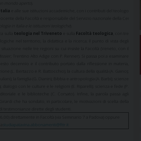
i un mondo aperto
).
Italia
e alle sue istituzioni accademiche, con i contributi del teologo
docente della Facoltà e responsabile del Servizio nazionale della Cei
ologia in Italia e le istituzioni teologiche
).
za sulla
teologia nel Triveneto
e sulla
Facoltà teologica
, con tre
iche nel territorio; la didattica e la ricerca; il punto di vista degli
 situazione nelle tre regioni su cui insiste la Facoltà (Veneto, con il
issier; Trentino Alto Adige con P. Renner). Si passa poi a esaminare
esto decennio e il contributo portato dalla riflessione in materia,
zione (L. Bertazzo e R. Battocchio); la cultura della qualità (A. Gaino);
liani); la famiglia (G. Dianin); Bibbia e antropologia (A. Barbi); scienze
dialogo con le culture e le religioni (E. Riparelli); scienza e fede (P.
editoriale e le biblioteche (C. Corsato). Infine, la parola passa agli
rardi che ha sondato, in particolare, le motivazioni di scelta della
di testimonianze dirette degli studenti.
 16,00) direttamente in Facoltà (via Seminario 7 a Padova) oppure
 a
studiapatavina.abbonamenti@fttr.it