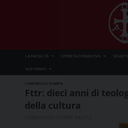
Skip
LA FACOLTÀ
OFFERTA FORMATIVA
SEGRET
to
content
SOSTIENICI
COMUNICATI STAMPA
Fttr: dieci anni di teolo
della cultura
COMUNICATO STAMPA 34/2015