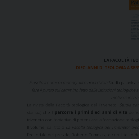
LA FACOLTÀ TEO
DIECI ANNI DI TEOLOGIA A SE
È uscito il numero monografico della rivista
Studia patavina
fare il punto sul cammino fatto dalle istituzioni teologiche a
motivazioni e as
La rivista della Facoltà teologica del Triveneto,
Studia pat
stampa) che
ripercorre i primi dieci anni di vita
dell’i
triveneto con l’obiettivo di potenziare la formazione teologic
Il volume, dal titolo
La Facoltà teologica del Triveneto: diec
l’editoriale del preside, Roberto Tommasi, e con il testo d