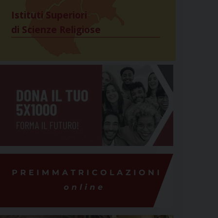
Istituti Superiori
di Scienze Religiose