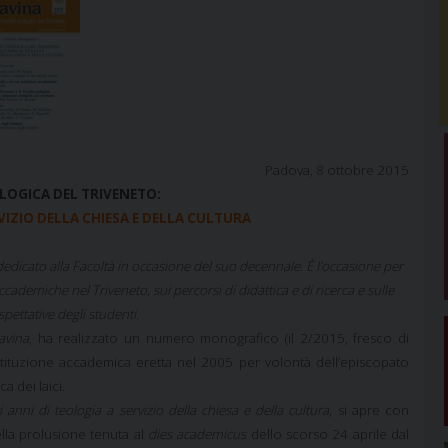
Padova, 8 ottobre 2015
LOGICA DEL TRIVENETO:
RVIZIO DELLA CHIESA E DELLA CULTURA
dedicato alla Facoltà in occasione del suo decennale. È l’occasione per
ccademiche nel Triveneto, sui percorsi di didattica e di ricerca e sulle
pettative degli studenti.
avina
, ha realizzato un numero monografico (il 2/2015, fresco di
stituzione accademica eretta nel 2005 per volontà dell’episcopato
a dei laici.
i anni di teologia a servizio della chiesa e della cultura
, si apre con
ella prolusione tenuta al
dies academicus
dello scorso 24 aprile dal