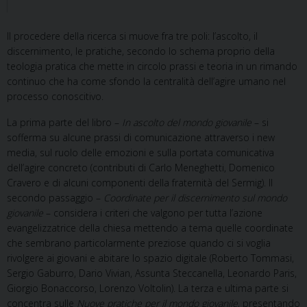
Il procedere della ricerca si muove fra tre poli: l’ascolto, il
discernimento, le pratiche, secondo lo schema proprio della
teologia pratica che mette in circolo prassi e teoria in un rimando
continuo che ha come sfondo la centralità dell’agire umano nel
processo conoscitivo.
La prima parte del libro –
In ascolto del mondo giovanile
– si
sofferma su alcune prassi di comunicazione attraverso i new
media, sul ruolo delle emozioni e sulla portata comunicativa
dell’agire concreto (contributi di Carlo Meneghetti, Domenico
Cravero e di alcuni componenti della fraternità del Sermig). Il
secondo passaggio –
Coordinate per il discernimento sul mondo
giovanile
– considera i criteri che valgono per tutta l’azione
evangelizzatrice della chiesa mettendo a tema quelle coordinate
che sembrano particolarmente preziose quando ci si voglia
rivolgere ai giovani e abitare lo spazio digitale (Roberto Tommasi,
Sergio Gaburro, Dario Vivian, Assunta Steccanella, Leonardo Paris,
Giorgio Bonaccorso, Lorenzo Voltolin). La terza e ultima parte si
concentra sulle
Nuove pratiche per il mondo giovanile
, presentando