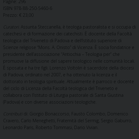
Pagine: 296
ISBN 978-88-250-5460-6
Prezzo: € 23,00
Curatori.
Assunta Steccanella, è teologa pastoralista e si occupa di
catechesi e di formazione dei catechisti. È docente della Facoltà
teologica del Triveneto di Padova e dell’Istituto superiore di
Scienze religiose “Mons. A. Onisto” di Vicenza. È socia fondatrice e
presidente dell’associazione “Antiochia – Teologia per” che
promuove la diffusione del sapere teologico nelle comunità locali.
È sposata e ha tre figli. Lorenzo Voltolin è sacerdote della diocesi
di Padova, ordinato nel 2007, e ha ottenuto la licenza e il
dottorato in teologia spirituale. Attualmente è parroco e docente
del ciclo di Licenza della Facoltà teologica del Triveneto e
collabora con l’Istituto di Liturgia pastorale di Santa Giustina
(Padova) e con diverse associazioni teologiche.
Contributi
di: Giorgio Bonaccorso, Fausto Colombo, Domenico
Cravero, Carlo Meneghetti, Fraternità del Sermig, Sergio Gaburro,
Leonardo Paris, Roberto Tommasi, Dario Vivian.