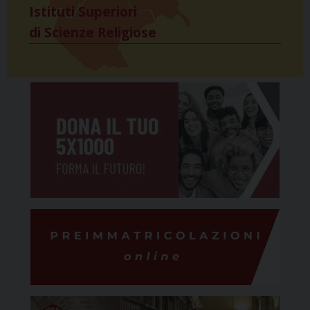
Istituti Superiori
di Scienze Religiose