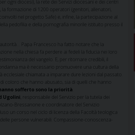
r ogni diocesi), la rete dei Servizi diocesani e dei centri
), la formazione di 1200 operatori (genitori, allenatori,
 coinvolti nel progetto Safe) e, infine, la partecipazione al
la pedofilia e della pornografia minorile istituito presso il
i autorità… Papa Francesco ha fatto notare che la
ne nella chiesa fa perdere ai fedeli la fiducia nei loro
stimonianza del vangelo. E, per ritornare credibili, il
 condanna ma è necessario promuovere una cultura della
tà ecclesiale chiamata a imparare dure lezioni dal passato.
e di coloro che hanno abusato, sia di quelli che hanno
hanno sofferto sono la priorità
.
d Ugolini
, responsabile del Servizio per la tutela dei
 Bolzano-Bressanone e coordinatore del Servizio
so un corso nel ciclo di licenza della Facoltà teologica
e delle persone vulnerabili. Compassione-conoscenza-