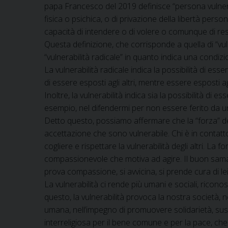
papa Francesco del 2019 definisce “persona vulnerab
fisica o psichica, o di privazione della libertà perso
capacità di intendere o di volere o comunque di resis
Questa definizione, che corrisponde a quella di “vuln
“vulnerabilità radicale” in quanto indica una cond
La vulnerabilità radicale indica la possibilità di esser
di essere esposti agli altri, mentre essere esposti agli 
Inoltre, la vulnerabilità indica sia la possibilità di esse
esempio, nel difendermi per non essere ferito da u
Detto questo, possiamo affermare che la “forza” del
accettazione che sono vulnerabile. Chi è in contatto
cogliere e rispettare la vulnerabilità degli altri. La f
compassionevole che motiva ad agire. Il buon samar
prova compassione, si avvicina, si prende cura di lei
La vulnerabilità ci rende più umani e sociali, ricono
questo, la vulnerabilità provoca la nostra società, n
umana, nell’impegno di promuovere solidarietà, sussi
interreligiosa per il bene comune e per la pace, c