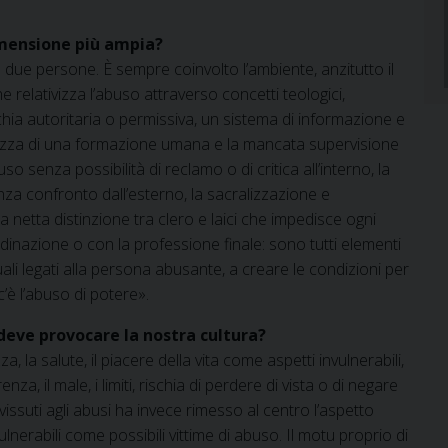
imensione più ampia?
due persone. È sempre coinvolto l’ambiente, anzitutto il
 relativizza l’abuso attraverso concetti teologici,
archia autoritaria o permissiva, un sistema di informazione e
tezza di una formazione umana e la mancata supervisione
o senza possibilità di reclamo o di critica all’interno, la
senza confronto dall’esterno, la sacralizzazione e
una netta distinzione tra clero e laici che impedisce ogni
rdinazione o con la professione finale: sono tutti elementi
duali legati alla persona abusante, a creare le condizioni per
’è l’abuso di potere».
 deve provocare la nostra cultura?
 la salute, il piacere della vita come aspetti invulnerabili,
a, il male, i limiti, rischia di perdere di vista o di negare
vvissuti agli abusi ha invece rimesso al centro l’aspetto
ulnerabili come possibili vittime di abuso. Il motu proprio di