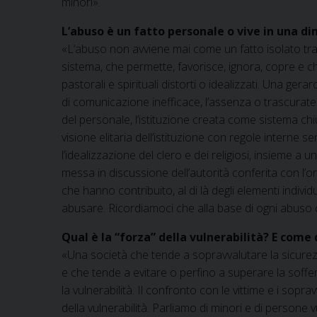
minori».
L’abuso è un fatto personale o vive in una d
«L’abuso non avviene mai come un fatto isolato tra 
sistema, che permette, favorisce, ignora, copre e che
pastorali e spirituali distorti o idealizzati. Una ger
di comunicazione inefficace, l’assenza o trascura
del personale, l’istituzione creata come sistema chius
visione elitaria dell’istituzione con regole interne 
l’idealizzazione del clero e dei religiosi, insieme a 
messa in discussione dell’autorità conferita con l’o
che hanno contribuito, al di là degli elementi indivi
abusare. Ricordiamoci che alla base di ogni abuso c
Qual è la “forza” della vulnerabilità? E come
«Una società che tende a sopravvalutare la sicurezza,
e che tende a evitare o perfino a superare la sofferenz
la vulnerabilità. Il confronto con le vittime e i sopra
della vulnerabilità. Parliamo di minori e di persone v