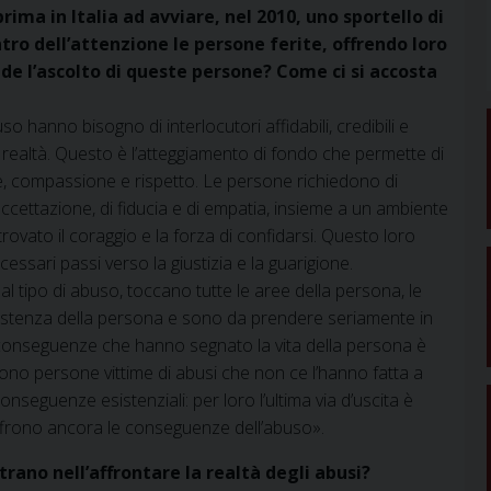
rima in Italia ad avviare, nel 2010, uno sportello di
tro dell’attenzione le persone ferite, offrendo loro
e l’ascolto di queste persone? Come ci si accosta
 hanno bisogno di interlocutori affidabili, credibili e
 realtà. Questo è l’atteggiamento di fondo che permette di
e, compassione e rispetto. Le persone richiedono di
ccettazione, di fiducia e di empatia, insieme a un ambiente
ovato il coraggio e la forza di confidarsi. Questo loro
essari passi verso la giustizia e la guarigione.
tipo di abuso, toccano tutte le aree della persona, le
l’esistenza della persona e sono da prendere seriamente in
e conseguenze che hanno segnato la vita della persona è
no persone vittime di abusi che non ce l’hanno fatta a
onseguenze esistenziali: per loro l’ultima via d’uscita è
offrono ancora le conseguenze dell’abuso».
ntrano nell’affrontare la realtà degli abusi?