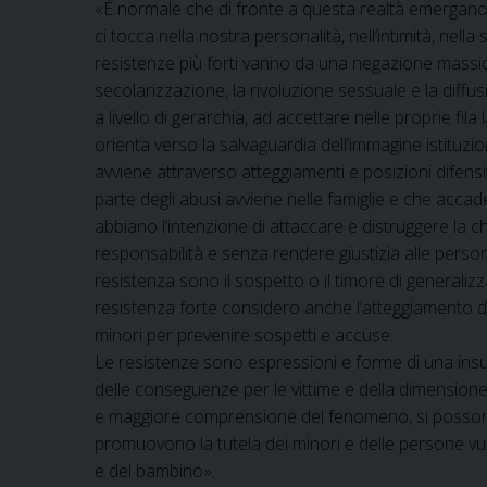
«È normale che di fronte a questa realtà emergano r
ci tocca nella nostra personalità, nell’intimità, nella 
resistenze più forti vanno da una negazione massic
secolarizzazione, la rivoluzione sessuale e la diffu
a livello di gerarchia, ad accettare nelle proprie fila
orienta verso la salvaguardia dell’immagine istituzi
avviene attraverso atteggiamenti e posizioni difensiv
parte degli abusi avviene nelle famiglie e che accade
abbiano l’intenzione di attaccare e distruggere la 
responsabilità e senza rendere giustizia alle persone
resistenza sono il sospetto o il timore di generalizza
resistenza forte considero anche l’atteggiamento di
minori per prevenire sospetti e accuse.
Le resistenze sono espressioni e forme di una insuf
delle conseguenze per le vittime e della dimension
e maggiore comprensione del fenomeno, si possono
promuovono la tutela dei minori e delle persone vulner
e del bambino».