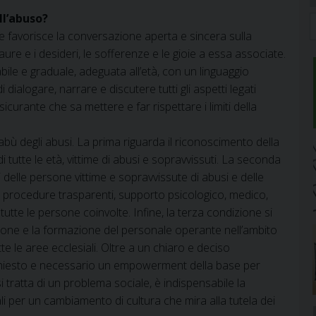
ll’abuso?
e favorisce la conversazione aperta e sincera sulla
paure e i desideri, le sofferenze e le gioie a essa associate.
le e graduale, adeguata all’età, con un linguaggio
 dialogare, narrare e discutere tutti gli aspetti legati
ssicurante che sa mettere e far rispettare i limiti della
abù degli abusi. La prima riguarda il riconoscimento della
i tutte le età, vittime di abusi e sopravvissuti. La seconda
delle persone vittime e sopravvissute di abusi e delle
procedure trasparenti, supporto psicologico, medico,
 tutte le persone coinvolte. Infine, la terza condizione si
azione e la formazione del personale operante nell’ambito
tutte le aree ecclesiali. Oltre a un chiaro e deciso
richiesto e necessario un empowerment della base per
si tratta di un problema sociale, è indispensabile la
iali per un cambiamento di cultura che mira alla tutela dei