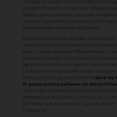
un’équipe di esperti e 226 referenti diocesani, uno pe
d’ascolto (98 Centri in 157 diocesi, il 70% del totale
dirigenti, sportivi, educatori parrocchiali, insegnanti
rinnovato Osservatorio nazionale per il contrasto del
Dipartimento per le politiche della famiglia.
Abusi sessuali ma anche di potere, di coscienza, d
mancanza o la poca trasparenza e responsabilizzazio
pastori e rende sempre più difficile l’annuncio e la te
pontefice ha ribadito che non basta fermarsi alla
dignità della persona, coinvolgendo l’intera comuni
L’assunzione di responsabilità va fatta sia da part
permesso che ciò accadesse. Perché
coloro che 
Di questa priorità parliamo con don Gottfrie
minori e delle persone vulnerabili della diocesi di
interdiocesano del Triveneto, che ha da poco conclu
del Trivento a Padova sul tema “Tutela dei minori 
competenza”.