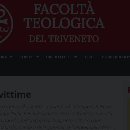
FACOLTÀ
TEOLOGICA
DEL TRIVENETO
ERIA
SERVIZI
BIBLIOTECHE
TESI
PUBBLICAZION
 vittime
coscienza, di autorità… l’assunzione di responsabilità va
 di quelli che hanno permesso che ciò accadesse. Perché
a priorità parliamo in una lunga intervista con don
tutela dei minori e delle persone vulnerabili della diocesi