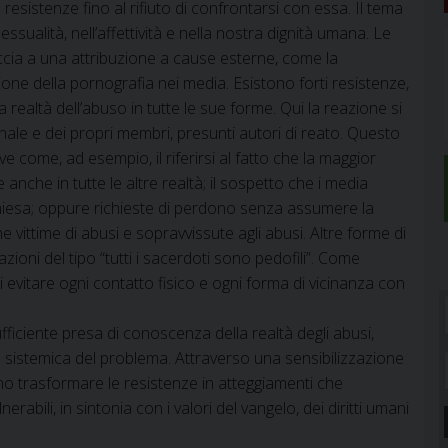
esistenze fino al rifiuto di confrontarsi con essa. Il tema
sessualità, nell’affettività e nella nostra dignità umana. Le
cia a una attribuzione a cause esterne, come la
sione della pornografia nei media. Esistono forti resistenze,
 la realtà dell’abuso in tutte le sue forme. Qui la reazione si
onale e dei propri membri, presunti autori di reato. Questo
e come, ad esempio, il riferirsi al fatto che la maggior
 anche in tutte le altre realtà; il sospetto che i media
chiesa; oppure richieste di perdono senza assumere la
 vittime di abusi e sopravvissute agli abusi. Altre forme di
zioni del tipo “tutti i sacerdoti sono pedofili”. Come
 evitare ogni contatto fisico e ogni forma di vicinanza con
ficiente presa di conoscenza della realtà degli abusi,
e sistemica del problema. Attraverso una sensibilizzazione
 trasformare le resistenze in atteggiamenti che
abili, in sintonia con i valori del vangelo, dei diritti umani