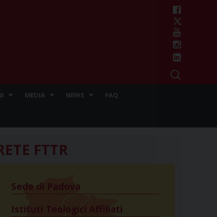
I
MEDIA
NEWS
FAQ
RETE FTTR
Sede di Padova
Istituti Teologici Affiliati