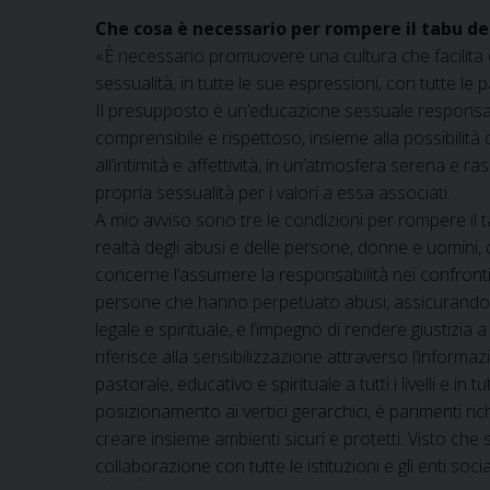
Che cosa è necessario per rompere il tabu de
«È necessario promuovere una cultura che facilita 
sessualità, in tutte le sue espressioni, con tutte le 
Il presupposto è un’educazione sessuale responsabi
comprensibile e rispettoso, insieme alla possibilità di
all’intimità e affettività, in un’atmosfera serena e ra
propria sessualità per i valori a essa associati.
A mio avviso sono tre le condizioni per rompere il t
realtà degli abusi e delle persone, donne e uomini, d
concerne l’assumere la responsabilità nei confronti 
persone che hanno perpetuato abusi, assicurando 
legale e spirituale, e l’impegno di rendere giustizia a
riferisce alla sensibilizzazione attraverso l’inform
pastorale, educativo e spirituale a tutti i livelli e in 
posizionamento ai vertici gerarchici, è parimenti 
creare insieme ambienti sicuri e protetti. Visto che 
collaborazione con tutte le istituzioni e gli enti soc