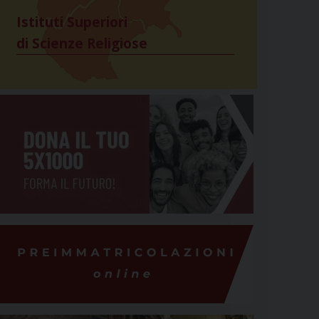
Istituti Superiori
di Scienze Religiose