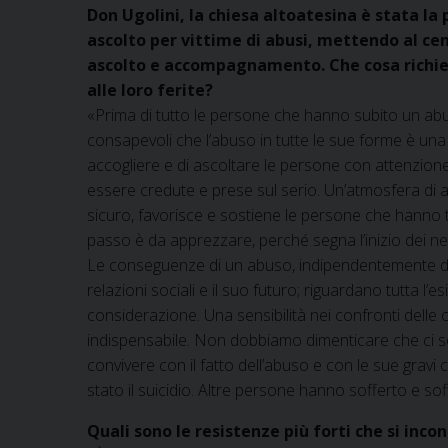
Don Ugolini, la chiesa altoatesina è stata la p
ascolto per vittime di abusi, mettendo al cen
ascolto e accompagnamento. Che cosa richied
alle loro ferite?
«Prima di tutto le persone che hanno subito un abuso
consapevoli che l’abuso in tutte le sue forme è una
accogliere e di ascoltare le persone con attenzion
essere credute e prese sul serio. Un’atmosfera di a
sicuro, favorisce e sostiene le persone che hanno tr
passo è da apprezzare, perché segna l’inizio dei nec
Le conseguenze di un abuso, indipendentemente dal 
relazioni sociali e il suo futuro; riguardano tutta 
considerazione. Una sensibilità nei confronti dell
indispensabile. Non dobbiamo dimenticare che ci so
convivere con il fatto dell’abuso e con le sue gravi c
stato il suicidio. Altre persone hanno sofferto e s
Quali sono le resistenze più forti che si inco