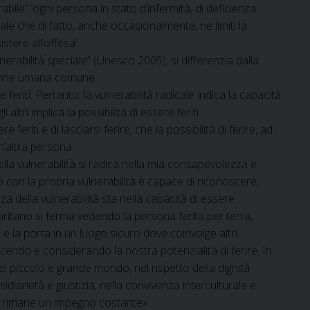
ile” ‘ogni persona in stato d’infermità, di deficienza
nale che di fatto, anche occasionalmente, ne limiti la
tere all’offesa’.
erabilità speciale” (Unesco 2005), si differenzia dalla
izione umana comune.
e feriti. Pertanto, la vulnerabilità radicale indica la capacità
altri implica la possibilità di essere feriti.
re feriti e di lasciarsi ferire, che la possibilità di ferire, ad
n’altra persona.
la vulnerabilità si radica nella mia consapevolezza e
 con la propria vulnerabilità è capace di riconoscere,
orza della vulnerabilità sta nella capacità di essere
itano si ferma vedendo la persona ferita per terra,
 e la porta in un luogo sicuro dove coinvolge altri.
scendo e considerando la nostra potenzialità di ferire. In
el piccolo e grande mondo, nel rispetto della dignità
diarietà e giustizia, nella convivenza interculturale e
he rimane un impegno costante».