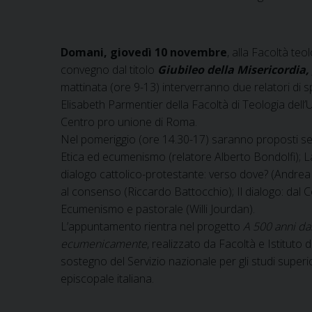
Domani, giovedì 10 novembre
, alla Facoltà teo
convegno dal titolo
Giubileo della Misericordia
mattinata (ore 9-13) interverranno due relatori di 
Elisabeth Parmentier della Facoltà di Teologia dell’U
Centro pro unione di Roma.
Nel pomeriggio (ore 14.30-17) saranno proposti sei
Etica ed ecumenismo (relatore Alberto Bondolfi); La 
dialogo cattolico-protestante: verso dove? (Andrea D
al consenso (Riccardo Battocchio); Il dialogo: dal
Ecumenismo e pastorale (Willi Jourdan).
L’appuntamento rientra nel progetto
A 500 anni dal
ecumenicamente
, realizzato da Facoltà e Istituto 
sostegno del Servizio nazionale per gli studi superi
episcopale italiana.