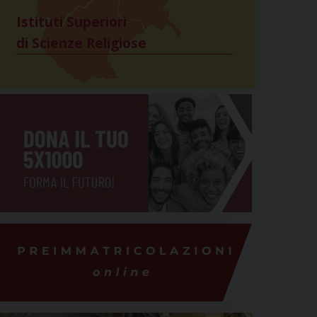
Istituti Superiori
di Scienze Religiose