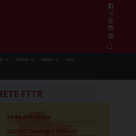
I
MEDIA
NEWS
FAQ
RETE FTTR
Sede di Padova
Istituti Teologici Affiliati