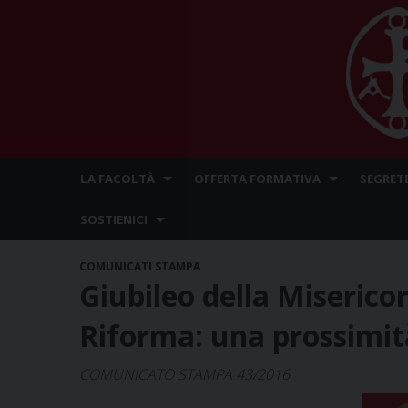
Skip
LA FACOLTÀ
OFFERTA FORMATIVA
SEGRET
to
content
SOSTIENICI
COMUNICATI STAMPA
Giubileo della Misericor
Riforma: una prossimit
COMUNICATO STAMPA 43/2016