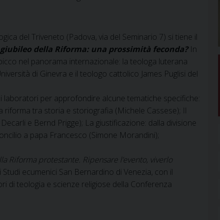
logica del Triveneto (Padova, via del Seminario 7) si tiene il
, giubileo della Riforma: una prossimità feconda?
In
spicco nel panorama internazionale: la teologa luterana
niversità di Ginevra e il teologo cattolico James Puglisi del
 laboratori per approfondire alcune tematiche specifiche:
riforma tra storia e storiografia (Michele Cassese); Il
ecarli e Bernd Prigge); La giustificazione: dalla divisione
 Concilio a papa Francesco (Simone Morandini);
la Riforma protestante. Ripensare l’evento, viverlo
di Studi ecumenici San Bernardino di Venezia, con il
ori di teologia e scienze religiose della Conferenza