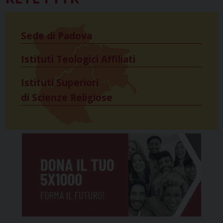
Sede di Padova
Istituti Teologici Affiliati
Istituti Superiori
di Scienze Religiose