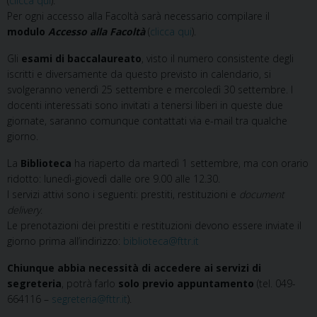
(
clicca qui
).
Per ogni accesso alla Facoltà sarà necessario compilare il
modulo
Accesso alla Facoltà
(
clicca qui
).
Gli
esami di baccalaureato
, visto il numero consistente degli
iscritti e diversamente da questo previsto in calendario, si
svolgeranno venerdì 25 settembre e mercoledì 30 settembre. I
docenti interessati sono invitati a tenersi liberi in queste due
giornate, saranno comunque contattati via e-mail tra qualche
giorno.
La
Biblioteca
ha riaperto da martedì 1 settembre, ma con orario
ridotto: lunedì-giovedì dalle ore 9.00 alle 12.30.
I servizi attivi sono i seguenti: prestiti, restituzioni e
document
delivery
.
Le prenotazioni dei prestiti e restituzioni devono essere inviate il
giorno prima all’indirizzo:
biblioteca@fttr.it
Chiunque abbia necessità di accedere ai servizi di
segreteria
, potrà farlo
solo previo appuntamento
(tel. 049-
664116 –
segreteria@fttr.it
).