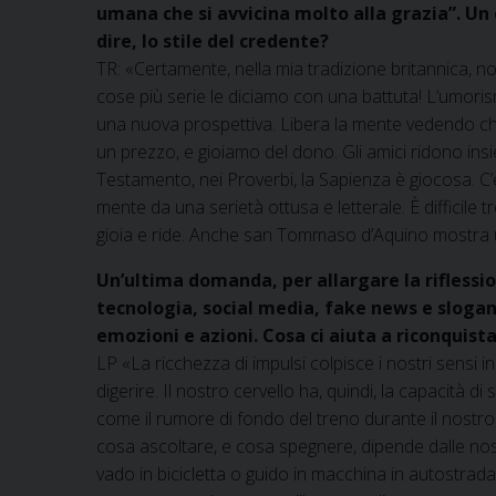
umana che si avvicina molto alla grazia”. Un 
dire, lo stile del credente?
TR: «Certamente, nella mia tradizione britannica, non
cose più serie le diciamo con una battuta! L’umoris
una nuova prospettiva. Libera la mente vedendo ch
un prezzo, e gioiamo del dono. Gli amici ridono insie
Testamento, nei Proverbi, la Sapienza è giocosa. C’è
mente da una serietà ottusa e letterale. È diffici
gioia e ride. Anche san Tommaso d’Aquino mostra u
Un’ultima domanda, per allargare la riflessi
tecnologia, social media, fake news e slogan
emozioni e azioni. Cosa ci aiuta a riconquista
LP «La ricchezza di impulsi colpisce i nostri sensi
digerire. Il nostro cervello ha, quindi, la capacità d
come il rumore di fondo del treno durante il nostro 
cosa ascoltare, e cosa spegnere, dipende dalle nos
vado in bicicletta o guido in macchina in autostrad