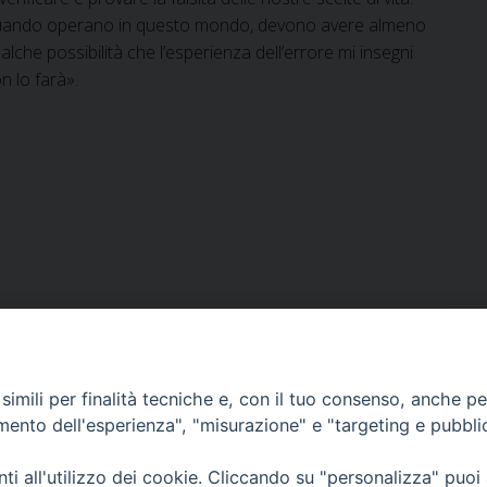
visti, quando operano in questo mondo, devono avere almeno
lche possibilità che l’esperienza dell’errore mi insegni
on lo farà».
Successivo
»
imili per finalità tecniche e, con il tuo consenso, anche per 
amento dell'esperienza", "misurazione" e "targeting e pubbli
i all'utilizzo dei cookie. Cliccando su "personalizza" puoi