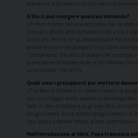
esprimono e formano la nostra natura di persone»
A Dio si può rivolgere qualsiasi domanda?
LP «Non ricordo nessuna domanda che sarebbe proi
contrario, alcune delle domande rivolte a Dio e tra
scioccanti: Perché mi hai abbandonato? Perché dormi?
grande tesoro è che giungono a noi come testi ispir
Consideriamo i tre amici di Giobbe che continuaro
provocatorie di Giobbe rivolte a Dio. Alla fine, Dio 
servo Giobbe” (Gb 42,7)».
Quali sono i presupposti per mettersi davver
LP «Il libro di Giobbe è un ottimo esempio di ascol
sue cose, magari anche quando erano esagerate, sp
farlo. Il Libro di Giobbe è un grande libro, non sul 
bisogna tacere. Forse questo spiega il silenzio di Di
fare spazio e donare tempo, a volte tanto tempo».
Nell’introduzione al libro, Papa Francesco so