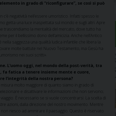
elemento in grado di “riconfigurare”, se così si può
 c’è negatività nell’essere umoristico. Infatti spesso le
mo getta una luce inaspettata sul mondo e sugli altri. Apre
e trascendiamo la mentalità del mercato, dove tutto ha
me per il bellissimo dono dell’amicizia. Anche nell’Antico
 nella saggezza una qualità ludica infantile che libera la
le trovare molte battute nel Nuovo Testamento, ma Gesù ha
morismo nei suoi scritti».
one. L’uomo oggi, nel mondo della post-verità, tra
, fa fatica a tenere insieme mente e cuore,
re l’integrità della nostra persona?
 in misura molto maggiore di quanto siamo in grado di
i selezionare e disattivare le informazioni che non servono;
viaggio. È necessario se si vuole concentrarsi. La scelta di
tre azioni, dalla direzione del nostro movimento. Mentre
a non riesco ad ammirare il paesaggio. Questo è riservato