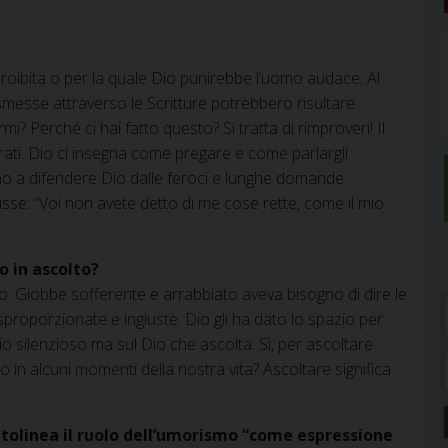
.
bita o per la quale Dio punirebbe l’uomo audace. Al
smesse attraverso le Scritture potrebbero risultare
 Perché ci hai fatto questo? Si tratta di rimproveri! Il
ati. Dio ci insegna come pregare e come parlargli.
no a difendere Dio dalle feroci e lunghe domande
disse: “Voi non avete detto di me cose rette, come il mio
o in ascolto?
to. Giobbe sofferente e arrabbiato aveva bisogno di dire le
roporzionate e ingiuste. Dio gli ha dato lo spazio per
Dio silenzioso ma sul Dio che ascolta. Sì, per ascoltare
o in alcuni momenti della nostra vita? Ascoltare significa
ttolinea il ruolo dell’umorismo “come espressione