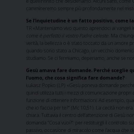
è quell’infinito che desideriamo. Alcuni santi, com
cammineremo sempre più profondamente nel mist
Se l’inquietudine è un fatto positivo, come l
TR «Manteniamo vivo questo aprendoci ai vangeli in
come è perfetto il vostro Padre celeste.
Ma chiunque
verità, la bellezza o è stato toccato da un amore 
quando sono stato a Chicago, un vecchio domenica
studiamo. Se ci fermiamo, deperiamo, anche se non s
Gesù amava fare domande. Perché sceglie que
l’uomo, che cosa significa fare domande?
Łukasz Popko (LP) «Gesù poneva domande perché la 
quindi utilizza tutti i mezzi di comunicazione prop
funzione di ottenere informazioni. Ad esempio, qua
che io faccia per te?” (Mc 10,51). La cecità non er
chiara. Tuttavia il centro dell’attenzione di Gesù no
domanda “Cosa vuoi?”: per restituirgli il controllo 
passivo, occasione di miracolo come l’acqua che d