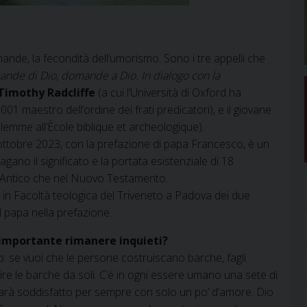
mande, la fecondità dell’umorismo. Sono i tre appelli che
nde di Dio, domande a Dio. In dialogo con la
Timothy Radcliffe
(a cui l’Università di Oxford ha
 2001 maestro dell’ordine dei frati predicatori), e il giovane
emme all’Ècole biblique et archeologique).
ll’ottobre 2023, con la prefazione di papa Francesco, è un
agano il significato e la portata esistenziale di 18
l’Antico che nel Nuovo Testamento.
a in Facoltà teologica del Triveneto a Padova dei due
al papa nella prefazione.
 importante rimanere inquieti?
o: se vuoi che le persone costruiscano barche, fagli
re le barche da soli. C’è in ogni essere umano una sete di
o sarà soddisfatto per sempre con solo un po’ d’amore. Dio