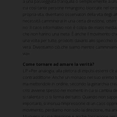
a una passeggiata tranquilla o semplicemente a un
cui così tante persone rimangono bloccate nel loro 
propria vita, diventano osservatori della vita degli 
necessità camminerai in una certa direzione, otterrai
no. Il caos informativo non è colpa dei mass media
che non hanno una meta. È anche il movimento che 
una volta per tutte, prodotti davanti allo specchio o 
vera. Diventiamo ciò che siamo mentre camminiamo
via».
Come tornare ad amare la verità?
LP «Per analogia, alla pletora di impulsi esterni c’è
contraddittorie. Anche un monaco nel suo eremo tr
ma mettendole in ordine, secondo la gerarchia creat
crisi avviene spesso nei momenti in cui si cambia dir
si rallenta o ci si ferma del tutto. Quando non sa
importanti, si insinua l’impressione di un caos opp
movimento, perdiamo non solo la direzione, ma anch
Muoversi in una direzione è anche l’occasione per ver