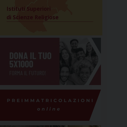
Istituti Superiori
di Scienze Religiose