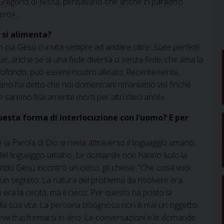
e Gregorio di Nissa, pensavano che anche in paradiso
ero».
a si alimenta?
 cui Gesù ci invita sempre ad andare oltre.
Siate perfetti
, anche se di una fede diversa o senza fede, che ama la
profondo, può essere nostro alleato. Recentemente,
no ha detto che noi domenicani rimaniamo vivi finché
aremo fisicamente morti per altri dieci anni!».
sta forma di interlocuzione con l’uomo? E per
Parola di Dio si rivela attraverso il linguaggio umano,
ri del linguaggio umano. Le domande non hanno solo la
ndo Gesù incontrò un cieco, gli chiese: “Che cosa vuoi
a un segreto. La natura del problema da risolvere era
n era la cecità, ma il cieco. Per questo ha posto la
sulla sua vita. La persona bisognosa non è mai un oggetto
eve trasformarsi in vino. Le conversazioni e le domande