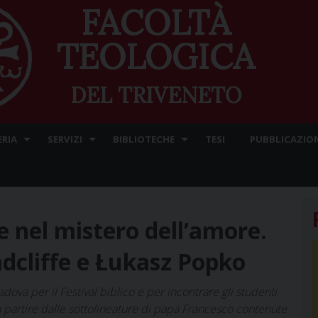
FACOLTÀ
TEOLOGICA
DEL TRIVENETO
ERIA
SERVIZI
BIBLIOTECHE
TESI
PUBBLICAZION
e nel mistero dell’amore.
adcliffe e Łukasz Popko
dova per il Festival biblico e per incontrare gli studenti
 partire dalle sottolineature di papa Francesco contenute