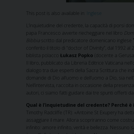
This post is also available in:
Inglese
L’inquietudine del credente, la capacità di porsi do
papa Francesco avverte riecheggiare nel libro
Doma
Bibbia
scritto dal predicatore domenicano inglese
conferito il titolo di “doctor of Divinity”, dal 1992 al
biblista polacco
Łukasz Popko
(docente a Gerusal
Il libro, pubblicato da Libreria Editrice Vaticana ne
dialogo tra due esperti della Sacra Scrittura che ind
domande di Dio all’uomo e dell’uomo a Dio, sia nel
Nell’intervista, raccolta in occasione della presenz
autori, ci siamo fatti guidare dai tre spunti offerti d
Qual è l’inquietudine del credente? Perché è
Timothy Radcliffe (TR): «Antoine St Exupery ha dett
assaggiare il mare. Allora scopriranno come costrui
infinito: amore infinito, verità e bellezza. Nessun