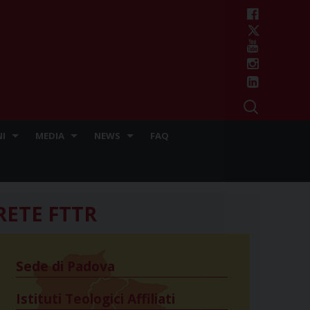
I
MEDIA
NEWS
FAQ
RETE FTTR
Sede di Padova
Istituti Teologici Affiliati