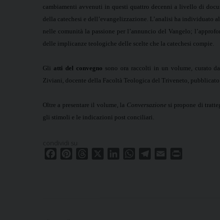
cambiamenti avvenuti in questi quattro decenni a livello di docume
della catechesi e dell’evangelizzazione.
L’analisi ha individuato a
nelle comunità la passione per l’annuncio del Vangelo; l’approf
delle implicanze teologiche delle scelte che la catechesi compie.
Gli
atti del convegno
sono ora raccolti in un volume, curato da
Ziviani, docente della Facoltà Teologica del Triveneto, pubblicato
Oltre a presentare il volume, la
Conversazione
si propone di tratte
gli stimoli e le indicazioni post conciliari.
condividi su
F
P
T
X
L
W
T
E
P
a
i
h
i
h
e
m
r
c
n
r
n
a
l
a
i
e
t
e
k
t
e
i
n
b
e
a
e
s
g
l
t
o
r
d
d
A
r