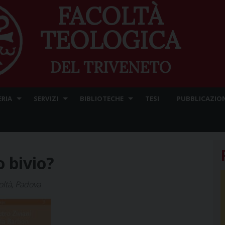
FACOLTÀ
TEOLOGICA
DEL TRIVENETO
ERIA
SERVIZI
BIBLIOTECHE
TESI
PUBBLICAZION
 bivio?
oltà, Padova