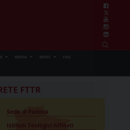
I
MEDIA
NEWS
FAQ
RETE FTTR
Sede di Padova
Istituti Teologici Affiliati