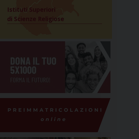
Istituti Superiori
di Scienze Religiose