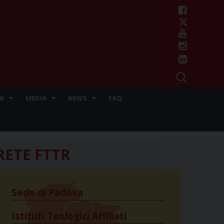
I
MEDIA
NEWS
FAQ
RETE FTTR
Sede di Padova
Istituti Teologici Affiliati