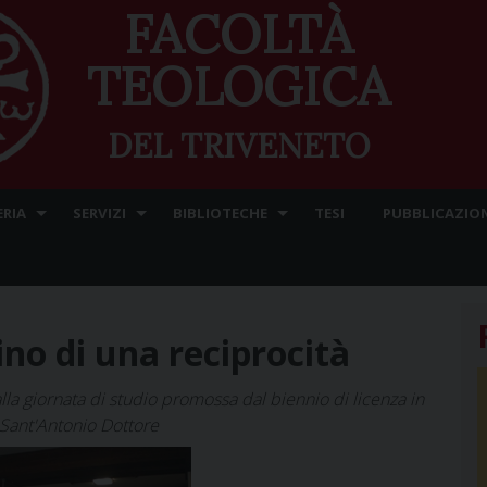
FACOLTÀ
TEOLOGICA
DEL TRIVENETO
ERIA
SERVIZI
BIBLIOTECHE
TESI
PUBBLICAZION
cino di una reciprocità
alla giornata di studio promossa dal biennio di licenza in
co Sant'Antonio Dottore