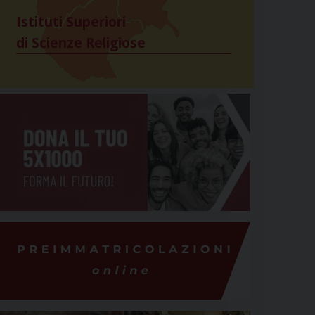
Istituti Superiori
di Scienze Religiose