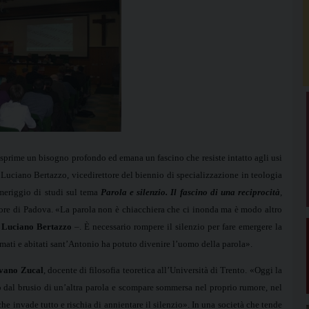
sprime un bisogno profondo ed emana un fascino che resiste intatto agli usi
 Luciano Bertazzo, vicedirettore del biennio di specializzazione in teologia
omeriggio di studi sul tema
Parola e silenzio. Il fascino di una reciprocità
,
ore di Padova. «La parola non è chiacchiera che ci inonda ma è modo altro
 Luciano Bertazzo
–. È necessario rompere il silenzio per fare emergere la
 amati e abitati sant’Antonio ha potuto divenire l’uomo della parola».
lvano Zucal
, docente di filosofia teoretica all’Università di Trento. «Oggi la
o dal brusio di un’altra parola e scompare sommersa nel proprio rumore, nel
he invade tutto e rischia di annientare il silenzio». In una società che tende