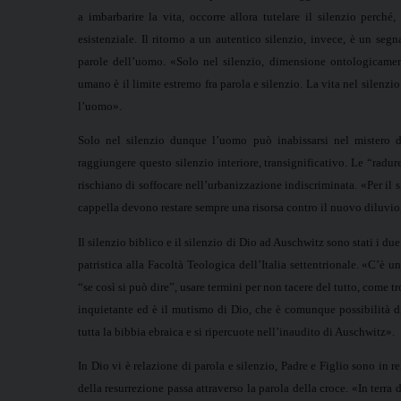
a imbarbarire la vita, occorre allora tutelare il silenzio perché
esistenziale. Il ritorno a un autentico silenzio, invece, è un segn
parole dell’uomo. «Solo nel silenzio, dimensione ontologicament
umano è il limite estremo fra parola e silenzio. La vita nel silenzio
l’uomo».
Solo nel silenzio dunque l’uomo può inabissarsi nel mistero div
raggiungere questo silenzio interiore, transignificativo. Le “radure
rischiano di soffocare nell’urbanizzazione indiscriminata. «Per il 
cappella devono restare sempre una risorsa contro il nuovo diluvio
Il silenzio biblico e il silenzio di Dio ad Auschwitz sono stati i due
patristica alla Facoltà Teologica dell’Italia settentrionale. «C’è 
“se così si può dire”, usare termini per non tacere del tutto, come
inquietante ed è il mutismo di Dio, che è comunque possibilità di
tutta la bibbia ebraica e si ripercuote nell’inaudito di Auschwitz».
In Dio vi è relazione di parola e silenzio, Padre e Figlio sono in re
della resurrezione passa attraverso la parola della croce. «In terr