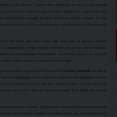
, deprivato del silenzio, l’uomo viene modificato in tutta la sua struttura
avia per ritrovare l’autentica parola, il Dio cristiano che si nasconde nelle
e fondamentale, si foggia la figura dell’essere umano e proprio il volto
 rinvia a una vita al di là e oltre la parola e quindi a qualcosa che oltrepassa
ino dell’essere. Ma nelle nostre case, nelle città, al lavoro è difficile
” heideggeriane, i luoghi ospitali e ospitanti per chi è in cerca di silenzio,
silenzio occorre uno spazio straordinario – ha concluso Zucal –, la chiesa, la
, quello verboso, acustico, e salvare l’uomo d’oggi».
 principali filoni di analisi nell’intervento di
Cristina Simonelli
, docente di
un varco nel linguaggio ed è l’audacia di attribuire a Dio immagini e parole,
 troviamo in ebraico e anche in Agostino. Ma nel silenzio c’è anche un aspetto
 parola e di un “tu”: dove sei? perché non parli? È un filone che percorre
lazione di parola e silenzio. Nel pensiero e nella teologia cristiana la gloria
a di mezzo sta la teologia, chiamata a prendere parola, non contraddizione ma