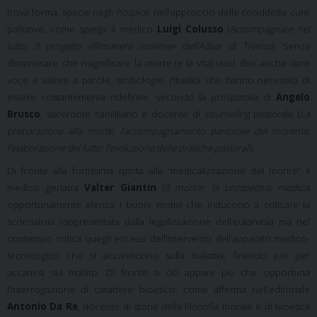
trova forma, specie negli
hospice
, nell’approccio delle cosiddette cure
palliative, come spiega il medico
Luigi Colusso
(
Accompagnare nel
lutto.
Il progetto «Rimanere insieme» dell’Advar di Treviso
). Senza
dimenticare che risignificare la morte (e la vita) vuol dire anche dare
voce e valore a parole, simbologie, ritualità che hanno necessità di
essere costantemente ridefinite, secondo la prospettiva di
Angelo
Brusco
, sacerdote camilliano e docente di
counseling
pastorale
(
La
preparazione alla morte, l’accompagnamento pastorale del morente,
l’elaborazione del lutto: l’evoluzione delle pratiche pastorali
).
Di fronte alla fortissima spinta alla “medicalizzazione del morire” il
medico geriatra
Valter Giantin
(
Il morire: la prospettiva medica
)
opportunamente elenca i buoni motivi che inducono a criticare la
scorciatoia rappresentata dalla legalizzazione dell’eutanasia ma nel
contempo critica quegli eccessi dell’intervento dell’apparato medico-
tecnologico che si accaniscono sulla malattia, finendo poi per
accanirsi sul malato. Di fronte a ciò appare più che opportuna
l’interrogazione di carattere bioetico,
come afferma nell’editoriale
Antonio Da Re
, docente di storia della filosofia morale e di bioetica