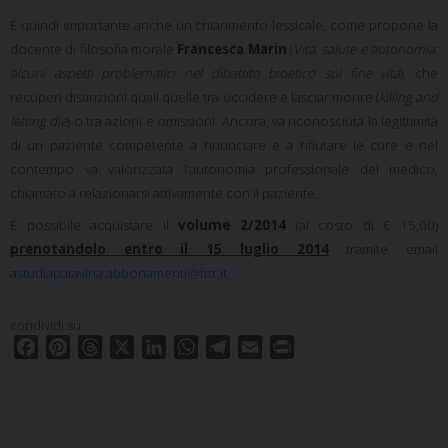
È quindi importante anche un chiarimento lessicale, come propone la
docente di filosofia morale
Francesca Marin
(
Vita, salute e autonomia:
alcuni aspetti problematici nel dibattito bioetico sul fine vita
), che
recuperi distinzioni quali quelle tra uccidere e lasciar morire (
killing and
letting die
) o tra azioni e omissioni. Ancora, va riconosciuta la legittimità
di un paziente competente a rinunciare e a rifiutare le cure e nel
contempo va valorizzata l’autonomia professionale del medico,
chiamato a relazionarsi attivamente con il paziente.
È possibile acquistare il
volume 2/2014
(al costo di € 15,00)
prenotandolo entro il 15 luglio 2014
tramite email
a
studiapatavina.abbonamenti@fttr.it
condividi su
F
P
T
X
L
W
T
E
P
a
i
h
i
h
e
m
r
c
n
r
n
a
l
a
i
e
t
e
k
t
e
i
n
b
e
a
e
s
g
l
t