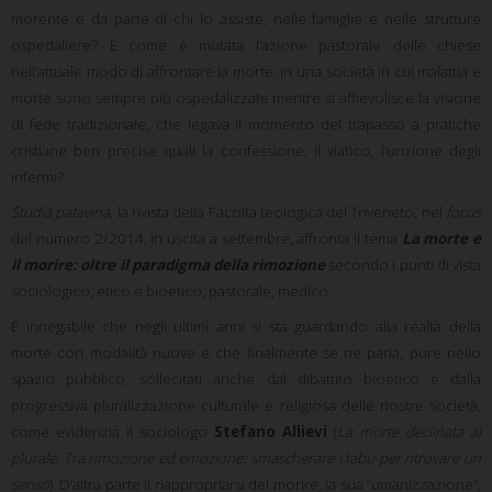
morente e da parte di chi lo assiste, nelle famiglie e nelle strutture
ospedaliere? E come è mutata l’azione pastorale delle chiese
nell’attuale modo di affrontare la morte, in una società in cui malattia e
morte sono sempre più ospedalizzate mentre si affievolisce la visione
di fede tradizionale, che legava il momento del trapasso a pratiche
cristiane ben precise quali la confessione, il viatico, l’unzione degli
infermi?
Studia patavina
, la rivista della Facoltà teologica del Triveneto, nel
focus
del numero 2/2014, in uscita a settembre, affronta il tema
La morte e
il morire: oltre il paradigma della rimozione
secondo i punti di vista
sociologico, etico e bioetico, pastorale, medico.
È innegabile che negli ultimi anni si sta guardando alla realtà della
morte con modalità nuove e che finalmente se ne parla, pure nello
spazio pubblico, sollecitati anche dal dibattito bioetico e dalla
progressiva pluralizzazione culturale e religiosa delle nostre società,
come evidenzia il sociologo
Stefano Allievi
(
La morte declinata al
plurale. Tra rimozione ed emozione: smascherare i tabú per ritrovare un
senso
). D’altra parte il riappropriarsi del morire, la sua “umanizzazione”,