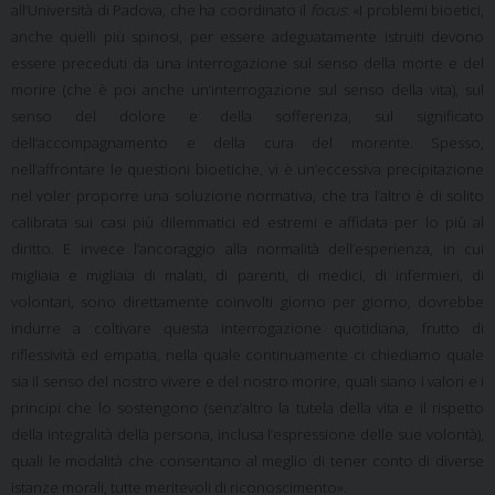
all’Università di Padova, che ha coordinato il
focus
: «I problemi bioetici,
anche quelli più spinosi, per essere adeguatamente istruiti devono
essere preceduti da una interrogazione sul senso della morte e del
morire (che è poi anche un’interrogazione sul senso della vita), sul
senso del dolore e della sofferenza, sul significato
dell’accompagnamento e della cura del morente. Spesso,
nell’affrontare le questioni bioetiche, vi è un’eccessiva precipitazione
nel voler proporre una soluzione normativa, che tra l’altro è di solito
calibrata sui casi più dilemmatici ed estremi e affidata per lo più al
diritto. E invece l’ancoraggio alla normalità dell’esperienza, in cui
migliaia e migliaia di malati, di parenti, di medici, di infermieri, di
volontari, sono direttamente coinvolti giorno per giorno, dovrebbe
indurre a coltivare questa interrogazione quotidiana, frutto di
riflessività ed empatia, nella quale continuamente ci chiediamo quale
sia il senso del nostro vivere e del nostro morire, quali siano i valori e i
principi che lo sostengono (senz’altro la tutela della vita e il rispetto
della integralità della persona, inclusa l’espressione delle sue volontà),
quali le modalità che consentano al meglio di tener conto di diverse
istanze morali, tutte meritevoli di riconoscimento».