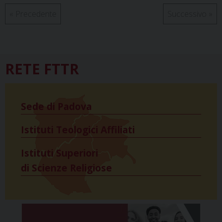
«
Precedente
Successivo
»
RETE FTTR
Sede di Padova
Istituti Teologici Affiliati
Istituti Superiori
di Scienze Religiose