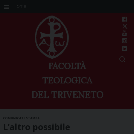
Home
FACOLTÀ
TEOLOGICA
DEL TRIVENETO
Skip
COMUNICATI STAMPA
to
L’altro possibile
content