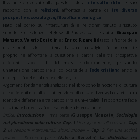
Il volume è dedicato alla questione della
interculturalità
nel suo
rapporto con le
religioni
, affrontata a partire da
tre diverse
prospettive: sociologica, filosofica e teologica
.
Nato dal corso su “Interculturalità e religione” tenuto all’Istituto
superiore di scienze religiose di Padova dai tre autori
Giuseppe
Manzato
,
Valerio Bortolin
ed
Enrico Riparelli
il testo, a fronte delle
molte pubblicazioni sul tema, ha una sua originalità che consiste
proprio nell’affrontare la questione a partire dalle tre prospettive
differenti capaci di richiamarsi reciprocamente, prestando
un’attenzione particolare al collocarsi della
fede cristiana
entro la
molteplicità delle culture e delle religioni.
Argomenti fondamentali analizzati nel libro sono la nozione di cultura
e le differenti modalità di integrazione di culture diverse; la dialettica tra
identità e differenza e tra particolarità e universalità; il rapporto tra fede
e cultura e la necessità di una teologia interculturale.
Indice.
Introduzione
. Prima parte (
Giuseppe Manzato
)
Sociologia
nel pluralismo delle culture
.
Cap. 1
Uno sguardo sulla cultura
–
Cap.
2
Le relazioni interculturali: alcuni modelli
–
Cap. 3
Per una società
plurale
– Seconda parte (
Valerio Bortolin
)
La dialettica tra