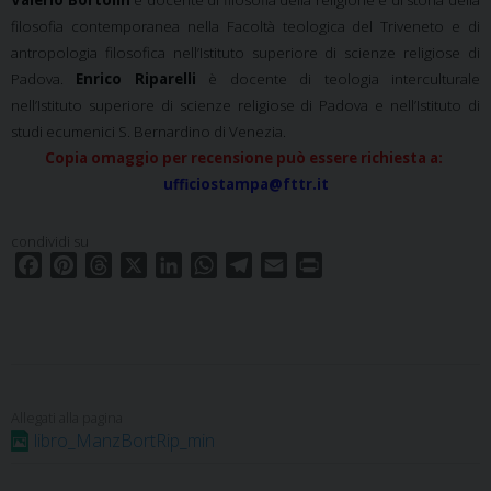
Valerio Bortolin
è docente di filosofia della religione e di storia della
filosofia contemporanea nella Facoltà teologica del Triveneto e di
antropologia filosofica nell’Istituto superiore di scienze religiose di
Padova.
Enrico Riparelli
è docente di teologia interculturale
nell’Istituto superiore di scienze religiose di Padova e nell’Istituto di
studi ecumenici S. Bernardino di Venezia.
Copia omaggio per recensione può essere richiesta a:
ufficiostampa@fttr.it
condividi su
F
P
T
X
L
W
T
E
P
a
i
h
i
h
e
m
r
c
n
r
n
a
l
a
i
e
t
e
k
t
e
i
n
b
e
a
e
s
g
l
t
o
r
d
d
A
r
o
e
s
I
p
a
libro_ManzBortRip_min
k
s
n
p
m
t