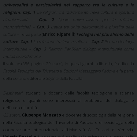
universalità e particolarità nel rapporto tra le culture e le
religioni
.
Cap. 1
Le religioni tra radicamento nella cultura e apertura
all’universalità –
Cap. 2
Quale universalismo per le religioni
monoteistiche? –
Cap. 3
L’etica tra unità dell’umanità e pluralità delle
culture –
Terza parte (
Enrico Riparelli
)
Teologia nel pluralismo delle
culture
.
Cap. 1
La relazione tra fede e cultura –
Cap. 2
Per una teologia
interculturale –
Cap. 3
Raimon Panikkar: dialogo interculturale come
mutua fecondazione
Il volume (356 pagine, 29 euro), in questi giorni in libreria, è edito da
Facoltà Teologica del Triveneto
e
Edizioni Messaggero Padova
e fa parte
della collana editoriale
Sophia
della Facoltà.
Destinatari
:
studenti e docenti delle facoltà teologiche e scienze
religiose, e quanti sono interessati al problema del dialogo e
dell’interculturalità.
Gli autori.
Giuseppe Manzato
è docente di sociologia della religione
nella Facoltà teologica del Triveneto di Padova e di sociologia della
cooperazione internazionale all’Università Ca’ Foscari di Venezia.