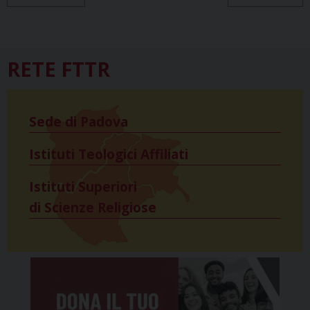
RETE FTTR
Sede di Padova
Istituti Teologici Affiliati
Istituti Superiori
di Scienze Religiose