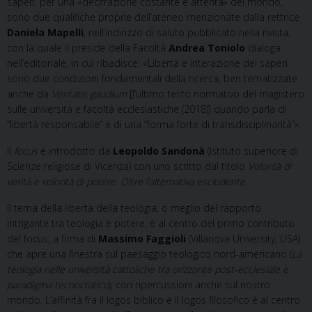
saperi, per una «decifrazione costante e attenta» del mondo,
sono due qualifiche proprie dell’ateneo menzionate dalla rettrice
Daniela Mapelli
, nell’indirizzo di saluto pubblicato nella rivista,
con la quale il preside della Facoltà
Andrea Toniolo
dialoga
nell’editoriale, in cui ribadisce: «Libertà e interazione dei saperi
sono due condizioni fondamentali della ricerca, ben tematizzate
anche da
Veritatis gaudium
[l’ultimo testo normativo del magistero
sulle università e facoltà ecclesiastiche (2018)] quando parla di
“libertà responsabile” e di una “forma forte di transdisciplinarità”».
Il
focus
è introdotto da
Leopoldo Sandonà
(Istituto superiore di
Scienze religiose di Vicenza) con uno scritto dal titolo
Volontà di
verità e volontà di potere. Oltre l’alternativa escludente
.
Il tema della libertà della teologia, o meglio del rapporto
intrigante tra teologia e potere, è al centro del primo contributo
del focus, a firma di
Massimo Faggioli
(Villanova University, USA)
che apre una finestra sul paesaggio teologico nord-americano (
La
teologia nelle università cattoliche tra orizzonte post-ecclesiale e
paradigma tecnocratico
), con ripercussioni anche sul nostro
mondo. L’affinità fra il logos biblico e il logos filosofico è al centro