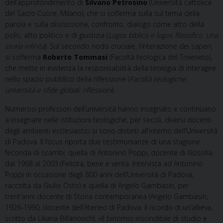
dell’approfondimento di
Silvano Petrosino
(Università cattolica
del Sacro Cuore, Milano), che si sofferma sulla sul tema della
parola e sulla discussione, confronto, dialogo come atto della
polis, atto politico e di giustizia (
Logos biblico e logos filosofico. Una
storia infinita
). Sul secondo nodo cruciale, l’interazione dei saperi,
si sofferma
Roberto Tommasi
(Facoltà teologica del Triveneto),
che mette in evidenza la responsabilità della teologia di interagire
nello spazio pubblico della riflessione (
Facoltà teologiche,
università e sfide globali: riflessioni
).
Numerosi professori dell’università hanno insegnato e continuano
a insegnare nelle istituzioni teologiche; per secoli, diversi docenti
degli ambienti ecclesiastici si sono distinti all’interno dell’Università
di Padova. Il focus riporta due testimonianze di una stagione
feconda di scambi: quella di Antonino Poppi, docente di filosofia
dal 1968 al 2003 (Felicità, bene e verità. Intervista ad Antonino
Poppi in occasione degli 800 anni dell’Università di Padova,
raccolta da Giulio Osto) e quella di Angelo Gambasin, per
trent’anni docente di Storia contemporanea (Angelo Gambasin,
1926-1990, docente dell’Ateneo di Padova: il ricordo di un’allieva,
scritto da Liliana Billanovich). «Il binomio inscindibile di studio e