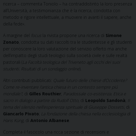
ricerca – commenta Toniolo – ha contraddistinto la loro presenza
all’Università, a testimonianza che è la ricerca, condotta con
metodo e rigore intellettuale, a muovere in avanti il sapere, anche
della fede».
A margine del
focus
la rivista propone una ricerca di
Simone
Zonato
, condotta su dati raccolti tra le studentesse e gli studenti
per conoscere la loro valutazione del servizio offerto ma anche
dell’impatto degli studi teologici sulla società civile e sulle realtà
pastorali (
La Facoltà teologica del Triveneto agli occhi dei suoi
studenti. Risultati di un sondaggio online
).
Altri contributi pubblicati:
Quale futuro delle chiese d’Occidente?
Come re-inventare l’antica chiesa in un contesto sempre piú
mondiale?
, di
Gilles Routhier
;
Paradossale co-esistenza. Etica e
sacro in dialogo a partire da Rudolf Otto
, di
Leopoldo Sandonà
;
Il
tema del silenzio nell’esperienza spirituale di Giuseppe Dossetti
, di
Giancarlo Pivato
;
La fondazione della chiesa nella ecclesiologia di
Hans Küng
, di
Antonio Albanese
.
Completa il fascicolo una ricca sezione di recensioni e