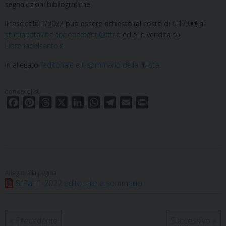
segnalazioni bibliografiche.
Il fascicolo 1/2022 può essere richiesto (al costo di € 17,00) a
studiapatavina.abbonamenti@fttr.it
ed è in vendita su
Libreriadelsanto.it
In allegato
l’editoriale e il sommario della rivista
.
condividi su
F
P
T
X
L
W
T
E
P
a
i
h
i
h
e
m
r
c
n
r
n
a
l
a
i
e
t
e
k
t
e
i
n
b
e
a
e
s
g
l
t
o
r
d
d
A
r
o
e
s
I
p
a
StPat 1-2022 editoriale e sommario
k
s
n
p
m
t
«
Precedente
Successivo
»