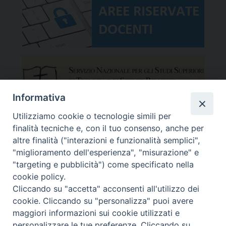
Informativa
Utilizziamo cookie o tecnologie simili per
finalità tecniche e, con il tuo consenso, anche per
altre finalità ("interazioni e funzionalità semplici",
"miglioramento dell'esperienza", "misurazione" e
"targeting e pubblicità") come specificato nella
cookie policy.
Cliccando su "accetta" acconsenti all'utilizzo dei
cookie. Cliccando su "personalizza" puoi avere
maggiori informazioni sui cookie utilizzati e
Facoltà Teologica del Triveneto
Copyright © Facoltà del Triveneto
personalizzare le tue preferenze. Cliccando su