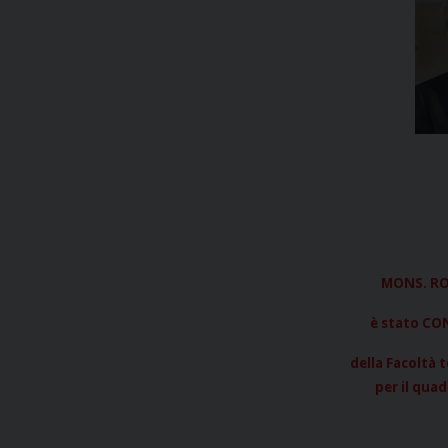
MONS. R
è stato C
della Facoltà 
per il qua