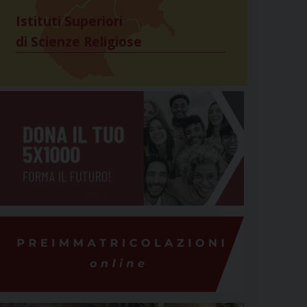
Istituti Superiori
di Scienze Religiose