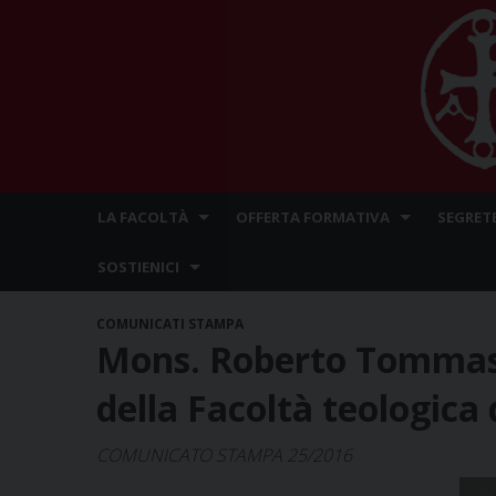
Skip
LA FACOLTÀ
OFFERTA FORMATIVA
SEGRET
to
content
SOSTIENICI
COMUNICATI STAMPA
Mons. Roberto Tommas
della Facoltà teologica
COMUNICATO STAMPA 25/2016