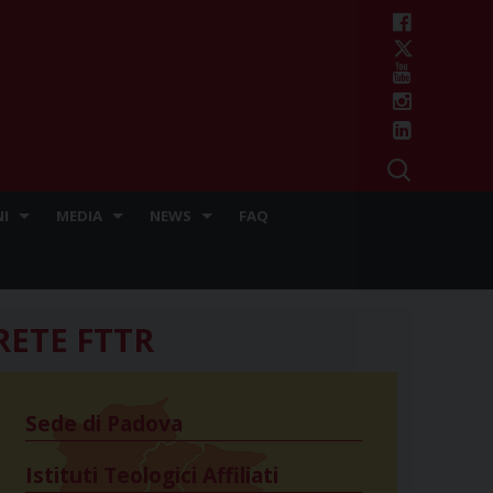
I
MEDIA
NEWS
FAQ
RETE FTTR
Sede di Padova
Istituti Teologici Affiliati