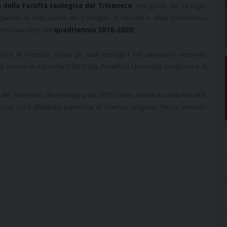
della Facoltà teologica del Triveneto
, che guida dal 28 luglio
liendo le indicazioni del Consiglio di Facoltà e della Conferenza
econdo mandato nel
quadriennio 2016-2020
.
esi di Vicenza. Dopo gli studi teologici nel seminario vescovile
 ricerca in Filosofia (1991) alla Pontificia Università Gregoriana di
 del Triveneto
, dove insegna dal
2005 (anno di nascita della Facoltà).
uni corsi all’Istituto superiore di Scienze religiose “Mons. Arnoldo