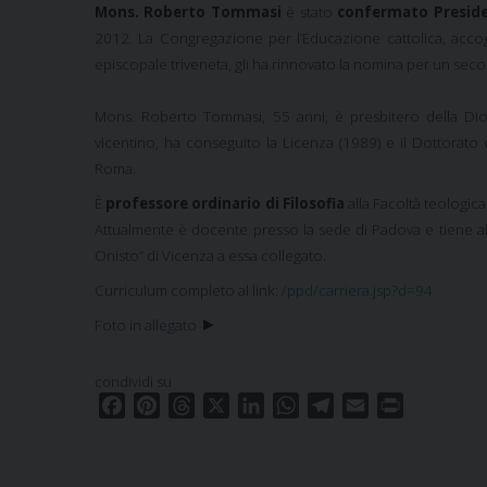
Mons. Roberto Tommasi
è stato
confermato Preside 
2012. La Congregazione per l’Educazione cattolica, accog
episcopale triveneta, gli ha rinnovato la nomina per un s
Mons. Roberto Tommasi, 55 anni, è presbitero della Dioc
vicentino, ha conseguito la Licenza (1989) e il Dottorato di
Roma.
È
professore ordinario di Filosofia
alla Facoltà teologica
Attualmente
è docente presso la sede di Padova e tiene alc
Onisto” di Vicenza a essa collegato.
Curriculum completo al link:
/ppd/carriera.jsp?d=94
►
Foto in allegato
condividi su
F
P
T
X
L
W
T
E
P
a
i
h
i
h
e
m
r
c
n
r
n
a
l
a
i
e
t
e
k
t
e
i
n