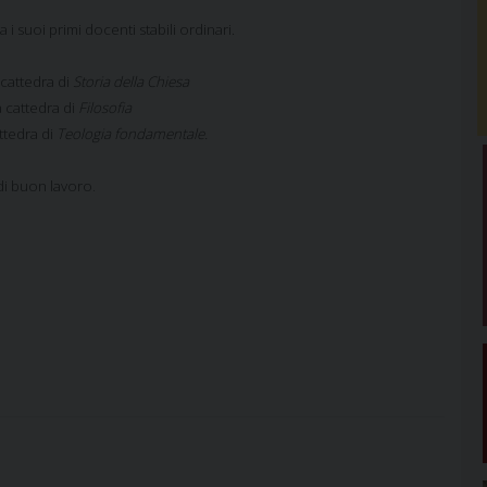
i suoi primi docenti stabili ordinari.
 cattedra di
Storia della Chiesa
a cattedra di
Filosofia
ttedra di
Teologia fondamentale.
.
o di buon lavoro