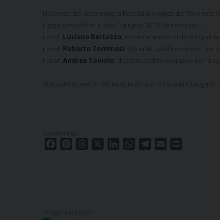
Nell’anno del decennale la Facoltà teologica del Triveneto ha 
Il gran cancelliere in data 5 giugno 2015 ha nominato:
il prof.
Luciano Bertazzo
, docente stabile ordinario per la
il prof.
Roberto Tommasi
,
docente stabile ordinario
per l
il prof.
Andrea Toniolo
,
docente stabile ordinario
per la ca
Ai nuovi docenti le felicitazioni di tutta la Facoltà e l’auguri
condividi su
F
P
T
X
L
W
T
E
P
a
i
h
i
h
e
m
r
c
n
r
n
a
l
a
i
e
t
e
k
t
e
i
n
b
e
a
e
s
g
l
t
o
r
d
d
A
r
o
e
s
I
p
a