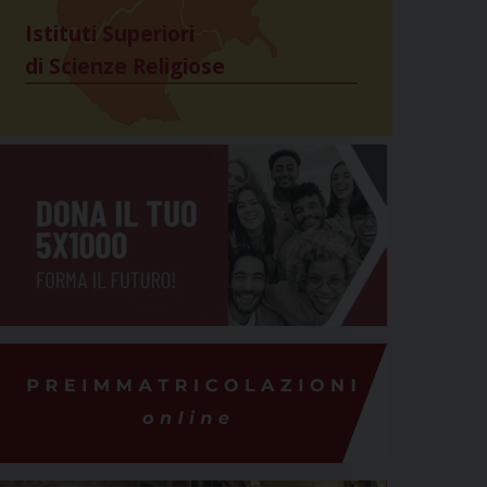
Istituti Superiori
di Scienze Religiose