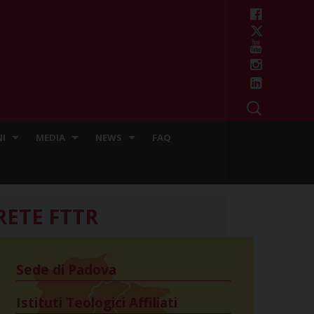
I
MEDIA
NEWS
FAQ
RETE FTTR
Sede di Padova
Istituti Teologici Affiliati